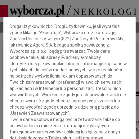
Dbamy o Twoją prywatność
Droga Użytkowniczko, Drogi Użytkowniku, jeśli wyrazisz
Nekrologi
Odeszli
Poradnik pogrzebowy
zgodę klikając "Akceptuję", Wyborcza sp. z o.o. oraz jej
Zaufani Partnerzy, w tym [
872
] Zaufanych Partnerów IAB,
jak również Agora S.A. będąca spółką powiązaną z
Mirosław Kacprzak
Wyborcza sp. z o.o., będą przetwarzać Twoje dane
IMIĘ I NAZWISKO:
osobowe takie jak adresy IP, adresy e-mail czy
identyfikatory plików cookie lub inne informacje zapisane w
Bydgoszcz
REGION:
tych plikach do celów marketingowych, w szczególności
na potrzeby wyświetlania reklam dopasowanych do
25.04.2018
DATA EMISJI:
Twoich zainteresowań i preferencji w swoich serwisach,
aplikacjach i w Internecie lub personalizacji treści w nich
wyświetlanych. Wyrażenie zgody jest dobrowolne. Jeśli nie
chcesz wyrazić zgody, chcesz ograniczyć jej zakres lub
"Nie odchodzi Ten,
chcesz wycofać zgodę uprzednio udzieloną przejdź do
Kto pozostaje w sercach bliskich"
„Ustawień Zaawansowanych”.
Twoje dane osobowe mogą być przetwarzane także do
Z głębokim żalem zawiadamiamy, że dnia 23 kwietnia 2018
celów badania i mierzenia informacji dotyczących
od nas Opatrzony Sakramentami Św. kochany Mąż, Tata,
funkcjonowania serwisów i aplikacji lub łączone z danymi
Teść, Brat, Szwagier i Wujek
dot. świadczonych Tobie usług. Jeśli podstawą