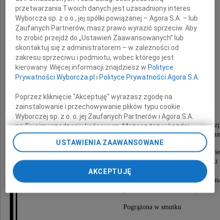
przetwarzania Twoich danych jest uzasadniony interes
Wyborcza sp. z o.o., jej spółki powiązanej – Agora S.A. – lub
Zaufanych Partnerów, masz prawo wyrazić sprzeciw. Aby
to zrobić przejdź do „Ustawień Zaawansowanych” lub
skontaktuj się z administratorem – w zależności od
zakresu sprzeciwu i podmiotu, wobec którego jest
mgr inż. Leśnik
kierowany. Więcej informacji znajdziesz w
Polityce
Mirosław Kacprzak
Prywatności Wyborcza.pl
i
Polityce Prywatności Agora S.A.
Poprzez kliknięcie "Akceptuję" wyrażasz zgodę na
zainstalowanie i przechowywanie plików typu cookie
lat 68
Wyborczej sp. z o. o. jej Zaufanych Partnerów i Agora S.A.
Wieloletni pracownik Biura Urządzania Lasów i Geodezji
na Twoim urządzeniu końcowym. Możesz też w każdej
Okręgowego Zarządu Lasów Państwowych w Torun
chwili zmienić swoje preferencje dot. plików cookie,
USTAWIENIA ZAAWANSOWANE
ponownie wywołując narzędzie do zarządzania Twoimi
Uroczystości pogrzebowe rozpoczną się w czwartek 26 kwiet
preferencjami dot. przetwarzania danych poprzez
o godz. 15.00 Mszą Św. żałobną w kościele p.w. Matki 
odnośnik „Ustawienia prywatności” w stopce serwisu i
Zwycięskiej przy ul. Podgórnej.
AKCEPTUJĘ
przechodząc do sekcji „Ustawienia zaawansowane”.
Po Mszy Św. ceremonia pogrzebowa odbędzie n
Zmiana ustawień plików cookie możliwa jest także za
Centralnym Cmentarzu Komunalnym.
pomocą ustawień przeglądarki.
Pogrążona w smutku
My, nasi Zaufani Partnerzy i Agora S.A. możemy