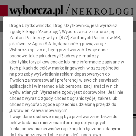
Dbamy o Twoją prywatność
Droga Użytkowniczko, Drogi Użytkowniku, jeśli wyrazisz
Nekrologi
Odeszli
Poradnik pogrzebowy
zgodę klikając "Akceptuję", Wyborcza sp. z o.o. oraz jej
Zaufani Partnerzy, w tym [
872
] Zaufanych Partnerów IAB,
jak również Agora S.A. będąca spółką powiązaną z
Romuald Aleturowicz
Wyborcza sp. z o.o., będą przetwarzać Twoje dane
IMIĘ I NAZWISKO:
osobowe takie jak adresy IP, adresy e-mail czy
,
identyfikatory plików cookie lub inne informacje zapisane w
tych plikach do celów marketingowych, w szczególności
Romuald Aleturowicz
na potrzeby wyświetlania reklam dopasowanych do
Twoich zainteresowań i preferencji w swoich serwisach,
aplikacjach i w Internecie lub personalizacji treści w nich
Białystok
REGION:
wyświetlanych. Wyrażenie zgody jest dobrowolne. Jeśli nie
chcesz wyrazić zgody, chcesz ograniczyć jej zakres lub
22.09.2009
DATA EMISJI:
chcesz wycofać zgodę uprzednio udzieloną przejdź do
„Ustawień Zaawansowanych”.
Twoje dane osobowe mogą być przetwarzane także do
celów badania i mierzenia informacji dotyczących
funkcjonowania serwisów i aplikacji lub łączone z danymi
Wyrazy szczerego współczucia
dot. świadczonych Tobie usług. Jeśli podstawą