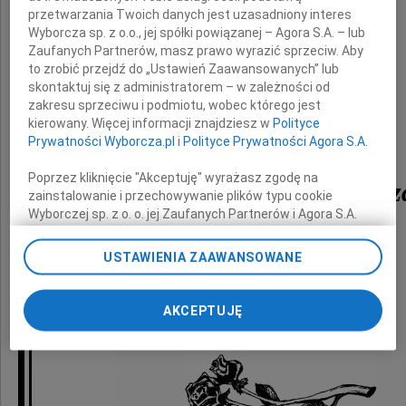
przetwarzania Twoich danych jest uzasadniony interes
Wyborcza sp. z o.o., jej spółki powiązanej – Agora S.A. – lub
Zaufanych Partnerów, masz prawo wyrazić sprzeciw. Aby
to zrobić przejdź do „Ustawień Zaawansowanych” lub
Rodzinie
skontaktuj się z administratorem – w zależności od
zakresu sprzeciwu i podmiotu, wobec którego jest
kierowany. Więcej informacji znajdziesz w
Polityce
Prywatności Wyborcza.pl
i
Polityce Prywatności Agora S.A.
z powodu śmierci
Poprzez kliknięcie "Akceptuję" wyrażasz zgodę na
Romualda Aleturowicz
zainstalowanie i przechowywanie plików typu cookie
Wyborczej sp. z o. o. jej Zaufanych Partnerów i Agora S.A.
na Twoim urządzeniu końcowym. Możesz też w każdej
chwili zmienić swoje preferencje dot. plików cookie,
składają
USTAWIENIA ZAAWANSOWANE
ponownie wywołując narzędzie do zarządzania Twoimi
preferencjami dot. przetwarzania danych poprzez
Dyrekcja i pracownicy
odnośnik „Ustawienia prywatności” w stopce serwisu i
AKCEPTUJĘ
UNIQA T.U. S.A.
przechodząc do sekcji „Ustawienia zaawansowane”.
Zmiana ustawień plików cookie możliwa jest także za
pomocą ustawień przeglądarki.
My, nasi Zaufani Partnerzy i Agora S.A. możemy