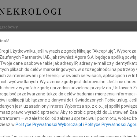
ogrzebowy
tność
Szukaj
ogi Użytkowniku, jeśli wyrazisz zgodę klikając "Akceptuję", Wyborcza sp
Imię i na
 Zaufanych Partnerów IAB, jak również Agora S.A. będąca spółką powi
Twoje dane osobowe takie jak adresy IP, adresy e-mail czy identyfikato
 tych plikach do celów marketingowych, w szczególności na potrzeby 
 zainteresowań i preferencji w swoich serwisach, aplikacjach i w Int
w nich wyświetlanych. Wyrażenie zgody jest dobrowolne. Jeśli nie chce
INNE NE
 lub chcesz wycofać zgodę uprzednio udzieloną przejdź do „Ustawień
Witol
gą być przetwarzane także do celów badania i mierzenia informacji
Z wie
w i aplikacji lub łączone z danymi dot. świadczonych Tobie usług. Jeś
Jadwi
nych jest uzasadniony interes Wyborcza sp. z o.o., jej spółki powiąza
warzystwo Przyjaciół Dzieci
Panu 
gna wieloletniego Działacza
masz prawo wyrazić sprzeciw. Aby to zrobić przejdź do „Ustawień Z
Adam
istratorem – w zależności od zakresu sprzeciwu i podmiotu, wobec któ
Z wie
dziesz w
Polityce Prywatności Wyborcza.pl
i
Polityce Prywatności Agor
wigę Krześnicką
Alina
Alina
ceptuję" wyrażasz zgodę na zainstalowanie i przechowywanie plików t