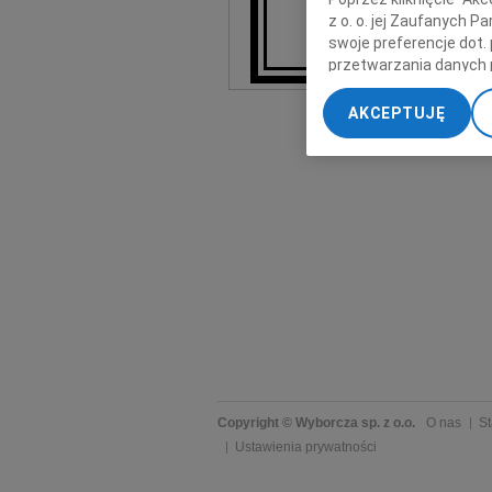
z o. o. jej Zaufanych 
swoje preferencje dot.
przetwarzania danych 
„Ustawienia zaawansow
AKCEPTUJĘ
My, nasi Zaufani Part
dokładnych danych geol
Przechowywanie informa
treści, badnie odbiorcó
Copyright © Wyborcza sp. z o.o.
O nas
St
Ustawienia prywatności