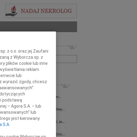
 nekrologów i wspomnień
. z o.o. oraz jej Zaufani
zwisko lub numer ogłoszenia:
ązaną z Wyborcza sp. z
ry plików cookie lub inne
wyświetlania reklam
+ szukanie zaawansowane
ernecie lub
sz wyrazić zgody, chcesz
KROLOGI
 Zaawansowanych”.
d Halka
wiek: 89
21.07.2026
Gdańsk
 dotyczących
lkim żalem i smutkiem żegnamy naszego...
li podstawą
ga Czajka
16.07.2026
Gdańsk
nej – Agora S.A. – lub
Andrzejowi Czajce z powodu śmierci Żony...
aawansowanych” lub
 Borowski
10.07.2026
Gdańsk
rego jest kierowany.
lkim smutkiem przyjęłyśmy wiadomość, że...
a S.A.
 Augustynowicz
03.07.2026
Gdańsk
 Augustynowicz z domu Hinz (1979-2024)...
ypu cookie Wyborczej sp.