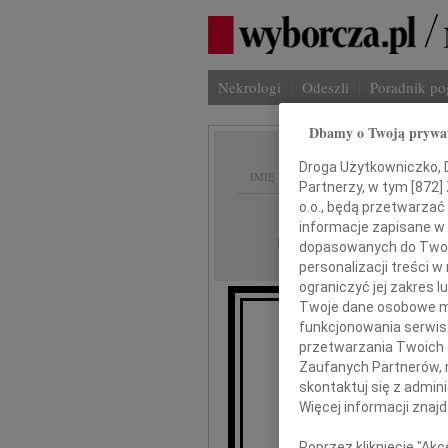
Nekrologi
Odeszli
Poradnik p
Dbamy o Twoją prywa
Droga Użytkowniczko, Dr
IMIĘ I NAZWISKO:
Partnerzy, w tym [
872
]
o.o., będą przetwarzać 
Gdańsk
REGION:
informacje zapisane w
21.05.2010
DATA EMISJI:
dopasowanych do Twoich
personalizacji treści 
ograniczyć jej zakres
Twoje dane osobowe mo
funkcjonowania serwisó
przetwarzania Twoich da
To
że
Zaufanych Partnerów, 
skontaktuj się z admin
Więcej informacji znaj
Jad
Poprzez kliknięcie "Ak