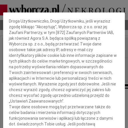
Dbamy o Twoją prywatność
Droga Użytkowniczko, Drogi Użytkowniku, jeśli wyrazisz
Nekrologi
Odeszli
Poradnik pogrzebowy
zgodę klikając "Akceptuję", Wyborcza sp. z o.o. oraz jej
Zaufani Partnerzy, w tym [
872
] Zaufanych Partnerów IAB,
jak również Agora S.A. będąca spółką powiązaną z
Wyborcza sp. z o.o., będą przetwarzać Twoje dane
Leszek Allerhand
osobowe takie jak adresy IP, adresy e-mail czy
IMIĘ I NAZWISKO:
identyfikatory plików cookie lub inne informacje zapisane w
tych plikach do celów marketingowych, w szczególności
Kraków
REGION:
na potrzeby wyświetlania reklam dopasowanych do
07.04.2018
DATA EMISJI:
Twoich zainteresowań i preferencji w swoich serwisach,
aplikacjach i w Internecie lub personalizacji treści w nich
wyświetlanych. Wyrażenie zgody jest dobrowolne. Jeśli nie
chcesz wyrazić zgody, chcesz ograniczyć jej zakres lub
chcesz wycofać zgodę uprzednio udzieloną przejdź do
We wtorek 3 kwietnia 2018 roku
„Ustawień Zaawansowanych”.
odszedł na zawsze w Zakopanem,
Twoje dane osobowe mogą być przetwarzane także do
celów badania i mierzenia informacji dotyczących
funkcjonowania serwisów i aplikacji lub łączone z danymi
dot. świadczonych Tobie usług. Jeśli podstawą