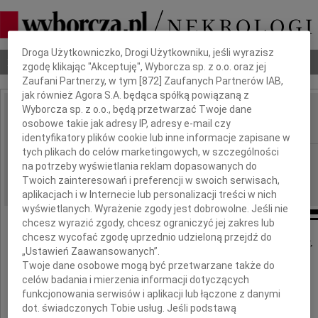
Dbamy o Twoją prywatność
Droga Użytkowniczko, Drogi Użytkowniku, jeśli wyrazisz
Nekrologi
Odeszli
Poradnik pogrzebowy
zgodę klikając "Akceptuję", Wyborcza sp. z o.o. oraz jej
Zaufani Partnerzy, w tym [
872
] Zaufanych Partnerów IAB,
jak również Agora S.A. będąca spółką powiązaną z
Wyborcza sp. z o.o., będą przetwarzać Twoje dane
Lidia Rzewuska
osobowe takie jak adresy IP, adresy e-mail czy
IMIĘ I NAZWISKO:
identyfikatory plików cookie lub inne informacje zapisane w
tych plikach do celów marketingowych, w szczególności
Opole
REGION:
na potrzeby wyświetlania reklam dopasowanych do
06.04.2018
DATA EMISJI:
Twoich zainteresowań i preferencji w swoich serwisach,
aplikacjach i w Internecie lub personalizacji treści w nich
wyświetlanych. Wyrażenie zgody jest dobrowolne. Jeśli nie
chcesz wyrazić zgody, chcesz ograniczyć jej zakres lub
chcesz wycofać zgodę uprzednio udzieloną przejdź do
Z głębokim smutkiem i żalem zawiadamiamy,
„Ustawień Zaawansowanych”.
że dnia 4 kwietnia odeszła od nas
Twoje dane osobowe mogą być przetwarzane także do
celów badania i mierzenia informacji dotyczących
Lidia Rzewuska
funkcjonowania serwisów i aplikacji lub łączone z danymi
dot. świadczonych Tobie usług. Jeśli podstawą