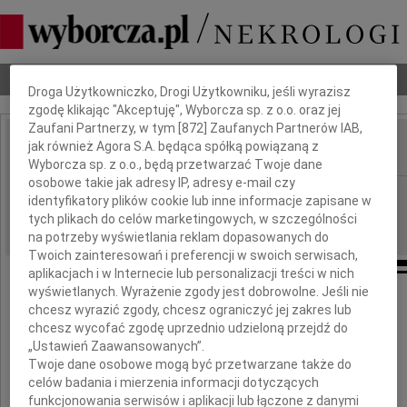
Dbamy o Twoją prywatność
Nekrologi
Odeszli
Poradnik pogrzebowy
Droga Użytkowniczko, Drogi Użytkowniku, jeśli wyrazisz
zgodę klikając "Akceptuję", Wyborcza sp. z o.o. oraz jej
Zaufani Partnerzy, w tym [
872
] Zaufanych Partnerów IAB,
jak również Agora S.A. będąca spółką powiązaną z
IMIĘ I NAZWISKO:
Wyborcza sp. z o.o., będą przetwarzać Twoje dane
osobowe takie jak adresy IP, adresy e-mail czy
Zielona Góra
REGION:
identyfikatory plików cookie lub inne informacje zapisane w
06.04.2018
tych plikach do celów marketingowych, w szczególności
DATA EMISJI:
na potrzeby wyświetlania reklam dopasowanych do
Twoich zainteresowań i preferencji w swoich serwisach,
aplikacjach i w Internecie lub personalizacji treści w nich
wyświetlanych. Wyrażenie zgody jest dobrowolne. Jeśli nie
chcesz wyrazić zgody, chcesz ograniczyć jej zakres lub
Panu
chcesz wycofać zgodę uprzednio udzieloną przejdź do
„Ustawień Zaawansowanych”.
Robertowi Dowhanowi
Twoje dane osobowe mogą być przetwarzane także do
celów badania i mierzenia informacji dotyczących
funkcjonowania serwisów i aplikacji lub łączone z danymi
Senatorowi Rzeczypospolitej Polskiej