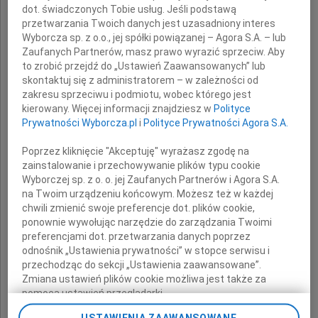
dot. świadczonych Tobie usług. Jeśli podstawą
przetwarzania Twoich danych jest uzasadniony interes
Wyborcza sp. z o.o., jej spółki powiązanej – Agora S.A. – lub
wyrazy głębokiego współczucia
Zaufanych Partnerów, masz prawo wyrazić sprzeciw. Aby
to zrobić przejdź do „Ustawień Zaawansowanych” lub
z powodu śmierci
skontaktuj się z administratorem – w zależności od
zakresu sprzeciwu i podmiotu, wobec którego jest
kierowany. Więcej informacji znajdziesz w
Polityce
Ojca
Prywatności Wyborcza.pl
i
Polityce Prywatności Agora S.A.
Poprzez kliknięcie "Akceptuję" wyrażasz zgodę na
zainstalowanie i przechowywanie plików typu cookie
Wyborczej sp. z o. o. jej Zaufanych Partnerów i Agora S.A.
składają
na Twoim urządzeniu końcowym. Możesz też w każdej
chwili zmienić swoje preferencje dot. plików cookie,
ponownie wywołując narzędzie do zarządzania Twoimi
Elżbieta Anna Polak
preferencjami dot. przetwarzania danych poprzez
odnośnik „Ustawienia prywatności” w stopce serwisu i
przechodząc do sekcji „Ustawienia zaawansowane”.
Marszałek Województwa Lubuskiego
Zmiana ustawień plików cookie możliwa jest także za
pomocą ustawień przeglądarki.
USTAWIENIA ZAAWANSOWANE