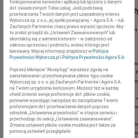
funkcjonowania serwisów i aplikacji lub łączone z danymi
Krzysztofa Dawidowskie
dot. świadczonych Tobie usług. Jeśli podstawą
przetwarzania Twoich danych jest uzasadniony interes
Wyborcza sp. z o.o., jej spółki powiązanej – Agora S.A. – lub
Zaufanych Partnerów, masz prawo wyrazić sprzeciw. Aby
lekarza dentystę, który zawsze z wielką empatią
to zrobić przejdź do „Ustawień Zaawansowanych” lub
i oddaniem służył swoim pacjentom.
skontaktuj się z administratorem – w zależności od
zakresu sprzeciwu i podmiotu, wobec którego jest
Cieszył się dużym szacunkiem i sympatią
kierowany. Więcej informacji znajdziesz w
Polityce
wśród kolegów stomatologów i lekarzy.
Prywatności Wyborcza.pl
i
Polityce Prywatności Agora S.A.
Od ponad ćwierćwiecza był współorganizatorem
Poprzez kliknięcie "Akceptuję" wyrażasz zgodę na
i aktywnym działaczem odrodzonych izb lekarskich na P
zainstalowanie i przechowywanie plików typu cookie
W ostatnich latach pełnił szereg ważnych i odpowiedzialny
Wyborczej sp. z o. o. jej Zaufanych Partnerów i Agora S.A.
na Twoim urządzeniu końcowym. Możesz też w każdej
w Okręgowej Izbie Lekarskiej będąc
chwili zmienić swoje preferencje dot. plików cookie,
dyrektorem Biura Izby i sekretarzem Okręgowej Rady Le
ponownie wywołując narzędzie do zarządzania Twoimi
preferencjami dot. przetwarzania danych poprzez
Wykazując wiele uzdolnień humanistycznych pracował
odnośnik „Ustawienia prywatności” w stopce serwisu i
w redakcji wydawnictw izbowych.
przechodząc do sekcji „Ustawienia zaawansowane”.
Nagłe odejście naszego Kolegii i Przyjaciela sprawia
Zmiana ustawień plików cookie możliwa jest także za
pomocą ustawień przeglądarki.
i stanowi wielką stratę, która niespodziewanie dotknęła na