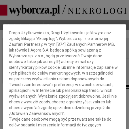
Dbamy o Twoją prywatność
Nekrologi
Odeszli
Poradnik pogrzebowy
Droga Użytkowniczko, Drogi Użytkowniku, jeśli wyrazisz
zgodę klikając "Akceptuję", Wyborcza sp. z o.o. oraz jej
Zaufani Partnerzy, w tym [
874
] Zaufanych Partnerów IAB,
Krzysztof Dawidowski
jak również Agora S.A. będąca spółką powiązaną z
IMIĘ I NAZWISKO:
Wyborcza sp. z o.o., będą przetwarzać Twoje dane
osobowe takie jak adresy IP, adresy e-mail czy
Białystok
REGION:
identyfikatory plików cookie lub inne informacje zapisane w
04.04.2018
DATA EMISJI:
tych plikach do celów marketingowych, w szczególności
na potrzeby wyświetlania reklam dopasowanych do
Twoich zainteresowań i preferencji w swoich serwisach,
aplikacjach i w Internecie lub personalizacji treści w nich
wyświetlanych. Wyrażenie zgody jest dobrowolne. Jeśli nie
Samorząd Lekarski Podlasia
chcesz wyrazić zgody, chcesz ograniczyć jej zakres lub
chcesz wycofać zgodę uprzednio udzieloną przejdź do
z głębokim żalem żegna
„Ustawień Zaawansowanych”.
Twoje dane osobowe mogą być przetwarzane także do
Doktora
celów badania i mierzenia informacji dotyczących