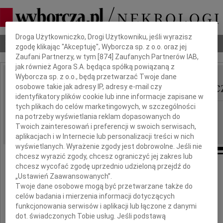
Dbamy o Twoją prywatność
Droga Użytkowniczko, Drogi Użytkowniku, jeśli wyrazisz
Nekrologi
Odeszli
Poradnik pogrzebowy
zgodę klikając "Akceptuję", Wyborcza sp. z o.o. oraz jej
Zaufani Partnerzy, w tym [
874
] Zaufanych Partnerów IAB,
jak również Agora S.A. będąca spółką powiązaną z
Wyborcza sp. z o.o., będą przetwarzać Twoje dane
Ewa Matuszewska-Wojc
osobowe takie jak adresy IP, adresy e-mail czy
IMIĘ I NAZWISKO:
identyfikatory plików cookie lub inne informacje zapisane w
tych plikach do celów marketingowych, w szczególności
Kraków
REGION:
na potrzeby wyświetlania reklam dopasowanych do
31.03.2018
DATA EMISJI:
Twoich zainteresowań i preferencji w swoich serwisach,
aplikacjach i w Internecie lub personalizacji treści w nich
wyświetlanych. Wyrażenie zgody jest dobrowolne. Jeśli nie
chcesz wyrazić zgody, chcesz ograniczyć jej zakres lub
chcesz wycofać zgodę uprzednio udzieloną przejdź do
„Ustawień Zaawansowanych”.
Z wielkim smutkiem żegnam
Twoje dane osobowe mogą być przetwarzane także do
celów badania i mierzenia informacji dotyczących
funkcjonowania serwisów i aplikacji lub łączone z danymi
dot. świadczonych Tobie usług. Jeśli podstawą