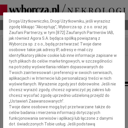
Dbamy o Twoją prywatność
Droga Użytkowniczko, Drogi Użytkowniku, jeśli wyrazisz
Nekrologi
Odeszli
Poradnik pogrzebowy
zgodę klikając "Akceptuję", Wyborcza sp. z o.o. oraz jej
Zaufani Partnerzy, w tym [
872
] Zaufanych Partnerów IAB,
jak również Agora S.A. będąca spółką powiązaną z
Wyborcza sp. z o.o., będą przetwarzać Twoje dane
osobowe takie jak adresy IP, adresy e-mail czy
IMIĘ I NAZWISKO:
identyfikatory plików cookie lub inne informacje zapisane w
Bydgoszcz
tych plikach do celów marketingowych, w szczególności
REGION:
na potrzeby wyświetlania reklam dopasowanych do
04.04.2018
DATA EMISJI:
Twoich zainteresowań i preferencji w swoich serwisach,
aplikacjach i w Internecie lub personalizacji treści w nich
wyświetlanych. Wyrażenie zgody jest dobrowolne. Jeśli nie
chcesz wyrazić zgody, chcesz ograniczyć jej zakres lub
Żegnamy zmarłą w dniu 24 marca 2018 r.
chcesz wycofać zgodę uprzednio udzieloną przejdź do
Naszą Koleżankę
„Ustawień Zaawansowanych”.
Twoje dane osobowe mogą być przetwarzane także do
celów badania i mierzenia informacji dotyczących
funkcjonowania serwisów i aplikacji lub łączone z danymi
dot. świadczonych Tobie usług. Jeśli podstawą