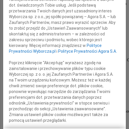
towarzyszyli w ostatniej drodze mojego Brata
dot. świadczonych Tobie usług. Jeśli podstawą
przetwarzania Twoich danych jest uzasadniony interes
Wyborcza sp. z o.o., jej spółki powiązanej – Agora S.A. – lub
Zaufanych Partnerów, masz prawo wyrazić sprzeciw. Aby
to zrobić przejdź do „Ustawień Zaawansowanych” lub
skontaktuj się z administratorem – w zależności od
Jacka Śliwowskiego
zakresu sprzeciwu i podmiotu, wobec którego jest
kierowany. Więcej informacji znajdziesz w
Polityce
Prywatności Wyborcza.pl
i
Polityce Prywatności Agora S.A.
Dyrektora Departamentu Kontroli Eksportu Ministerstwa 
Poprzez kliknięcie "Akceptuję" wyrażasz zgodę na
zainstalowanie i przechowywanie plików typu cookie
Wyborczej sp. z o. o. jej Zaufanych Partnerów i Agora S.A.
na Twoim urządzeniu końcowym. Możesz też w każdej
chwili zmienić swoje preferencje dot. plików cookie,
ponownie wywołując narzędzie do zarządzania Twoimi
a przede wszystkim,
preferencjami dot. przetwarzania danych poprzez
odnośnik „Ustawienia prywatności” w stopce serwisu i
przechodząc do sekcji „Ustawienia zaawansowane”.
Przełożonym, Koleżankom i Kolegom z Ministerstwa Gos
Zmiana ustawień plików cookie możliwa jest także za
Sąsiadom i Znajomym
pomocą ustawień przeglądarki.