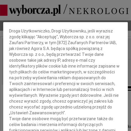
Dbamy o Twoją prywatność
Nekrologi
Odeszli
Poradnik pogrzebowy
Droga Użytkowniczko, Drogi Użytkowniku, jeśli wyrazisz
zgodę klikając "Akceptuję", Wyborcza sp. z o.o. oraz jej
Zaufani Partnerzy, w tym [
872
] Zaufanych Partnerów IAB,
Jacek Śliwowski
jak również Agora S.A. będąca spółką powiązaną z
IMIĘ I NAZWISKO:
Wyborcza sp. z o.o., będą przetwarzać Twoje dane
osobowe takie jak adresy IP, adresy e-mail czy
Warszawa
REGION:
identyfikatory plików cookie lub inne informacje zapisane w
tych plikach do celów marketingowych, w szczególności
22.09.2009
DATA EMISJI:
na potrzeby wyświetlania reklam dopasowanych do
Twoich zainteresowań i preferencji w swoich serwisach,
aplikacjach i w Internecie lub personalizacji treści w nich
wyświetlanych. Wyrażenie zgody jest dobrowolne. Jeśli nie
chcesz wyrazić zgody, chcesz ograniczyć jej zakres lub
Podziękowanie
chcesz wycofać zgodę uprzednio udzieloną przejdź do
„Ustawień Zaawansowanych”.
Twoje dane osobowe mogą być przetwarzane także do
celów badania i mierzenia informacji dotyczących
Wszystkim, którzy w dniu 18 września 2009 rok
funkcjonowania serwisów i aplikacji lub łączone z danymi