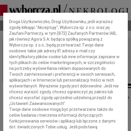
Dbamy o Twoją prywatność
Droga Użytkowniczko, Drogi Użytkowniku, jeśli wyrazisz
Nekrologi
Odeszli
Poradnik pogrzebowy
zgodę klikając "Akceptuję", Wyborcza sp. z o.o. oraz jej
Zaufani Partnerzy, w tym [
872
] Zaufanych Partnerów IAB,
jak również Agora S.A. będąca spółką powiązaną z
Wyborcza sp. z o.o., będą przetwarzać Twoje dane
osobowe takie jak adresy IP, adresy e-mail czy
IMIĘ I NAZWISKO:
identyfikatory plików cookie lub inne informacje zapisane w
Częstochowa
tych plikach do celów marketingowych, w szczególności
REGION:
na potrzeby wyświetlania reklam dopasowanych do
28.03.2018
DATA EMISJI:
Twoich zainteresowań i preferencji w swoich serwisach,
aplikacjach i w Internecie lub personalizacji treści w nich
wyświetlanych. Wyrażenie zgody jest dobrowolne. Jeśli nie
chcesz wyrazić zgody, chcesz ograniczyć jej zakres lub
Wszystkim, którzy uczestniczyli w pożegnaniu
chcesz wycofać zgodę uprzednio udzieloną przejdź do
„Ustawień Zaawansowanych”.
Twoje dane osobowe mogą być przetwarzane także do
celów badania i mierzenia informacji dotyczących
funkcjonowania serwisów i aplikacji lub łączone z danymi
dot. świadczonych Tobie usług. Jeśli podstawą