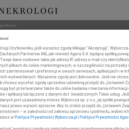
ogrzebowy
tność
Szukaj
enschel
ogi Użytkowniku, jeśli wyrazisz zgodę klikając "Akceptuję", Wyborcza sp
Imię i na
 Zaufanych Partnerów IAB, jak również Agora S.A. będąca spółką powi
Twoje dane osobowe takie jak adresy IP, adresy e-mail czy identyfikato
 tych plikach do celów marketingowych, w szczególności na potrzeby 
 zainteresowań i preferencji w swoich serwisach, aplikacjach i w Int
w nich wyświetlanych. Wyrażenie zgody jest dobrowolne. Jeśli nie chce
INNE NE
 lub chcesz wycofać zgodę uprzednio udzieloną przejdź do „Ustawień
Witol
gą być przetwarzane także do celów badania i mierzenia informacji
Z wie
w i aplikacji lub łączone z danymi dot. świadczonych Tobie usług. Jeś
Jadwi
nych jest uzasadniony interes Wyborcza sp. z o.o., jej spółki powiąza
lem żegnamy naszą Koleżankę
Panu 
masz prawo wyrazić sprzeciw. Aby to zrobić przejdź do „Ustawień Z
Adam
istratorem – w zależności od zakresu sprzeciwu i podmiotu, wobec któ
Z wie
nnę Henschel
dziesz w
Polityce Prywatności Wyborcza.pl
i
Polityce Prywatności Agor
Alina
Alina
ceptuję" wyrażasz zgodę na zainstalowanie i przechowywanie plików t