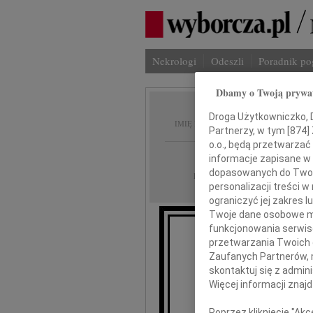
Nekrologi
Odeszli
Poradnik p
Dbamy o Twoją prywa
Anna H
Droga Użytkowniczko, Dr
IMIĘ I NAZWISKO:
Partnerzy, w tym [
874
]
o.o., będą przetwarzać 
Gdańsk
REGION:
informacje zapisane w
dopasowanych do Twoich
27.03.2018
DATA EMISJI:
personalizacji treści 
ograniczyć jej zakres
Twoje dane osobowe mo
funkcjonowania serwisó
przetwarzania Twoich da
Z ża
Zaufanych Partnerów, 
skontaktuj się z admin
A
Więcej informacji znaj
Poprzez kliknięcie "Ak