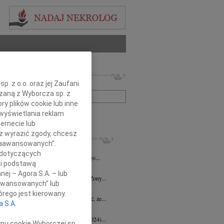
 nekrologów i wspomnień
. z o.o. oraz jej Zaufani
zwisko lub numer ogłoszenia:
ązaną z Wyborcza sp. z
ry plików cookie lub inne
wyświetlania reklam
+ szukanie zaawansowane
ernecie lub
sz wyrazić zgody, chcesz
KROLOGI
 Zaawansowanych”.
d Halka
wiek: 89
21.07.2026
Gdańsk
 dotyczących
lkim żalem i smutkiem żegnamy naszego...
li podstawą
ga Czajka
16.07.2026
Gdańsk
nej – Agora S.A. – lub
Andrzejowi Czajce z powodu śmierci Żony...
aawansowanych” lub
 Borowski
10.07.2026
Gdańsk
rego jest kierowany.
lkim smutkiem przyjęłyśmy wiadomość, że...
a S.A.
 Augustynowicz
03.07.2026
Gdańsk
 Augustynowicz z domu Hinz (1979-2024)...
ypu cookie Wyborczej sp.