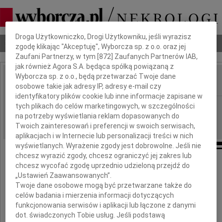
Dbamy o Twoją prywatność
Droga Użytkowniczko, Drogi Użytkowniku, jeśli wyrazisz
Nekrologi
Odeszli
Poradnik pogrzebowy
zgodę klikając "Akceptuję", Wyborcza sp. z o.o. oraz jej
Zaufani Partnerzy, w tym [
872
] Zaufanych Partnerów IAB,
jak również Agora S.A. będąca spółką powiązaną z
Wyborcza sp. z o.o., będą przetwarzać Twoje dane
osobowe takie jak adresy IP, adresy e-mail czy
IMIĘ I NAZWISKO:
identyfikatory plików cookie lub inne informacje zapisane w
Kraków
tych plikach do celów marketingowych, w szczególności
REGION:
na potrzeby wyświetlania reklam dopasowanych do
20.03.2018
DATA EMISJI:
Twoich zainteresowań i preferencji w swoich serwisach,
aplikacjach i w Internecie lub personalizacji treści w nich
wyświetlanych. Wyrażenie zgody jest dobrowolne. Jeśli nie
chcesz wyrazić zgody, chcesz ograniczyć jej zakres lub
chcesz wycofać zgodę uprzednio udzieloną przejdź do
Dr n. med.
„Ustawień Zaawansowanych”.
Twoje dane osobowe mogą być przetwarzane także do
celów badania i mierzenia informacji dotyczących
Krzysztofowi Szwajcy
funkcjonowania serwisów i aplikacji lub łączone z danymi
dot. świadczonych Tobie usług. Jeśli podstawą