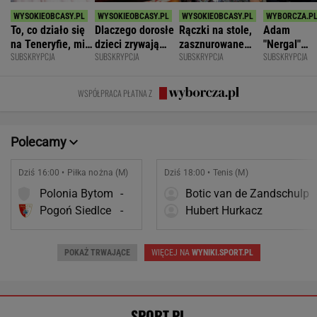
To, co działo się
Dlaczego dorosłe
Rączki na stole,
Adam
na Teneryfie, mi
dzieci zrywają
zasznurowane
"Nergal"
SUBSKRYPCJA
SUBSKRYPCJA
SUBSKRYPCJA
SUBSKRYPCJA
się należało. Nie
kontakt z
usta. Byłam
Darski: Ja
myślałam, że to
rodzicami?
wychowana w
wybieram
złe
dużej dyscyplinie
terapię, a
WSPÓŁPRACA PŁATNA Z
większość
facetów
alkohol
Polecamy
Dziś 16:00 • Piłka nożna (M)
Dziś 18:00 • Tenis (M)
Polonia Bytom
-
Botic van de Zandschulp
Pogoń Siedlce
-
Hubert Hurkacz
POKAŻ TRWAJĄCE
WIĘCEJ NA
WYNIKI.SPORT.PL
SPORT.PL