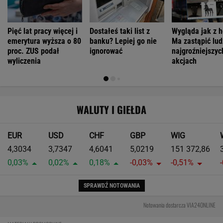
Pięć lat pracy więcej i
Dostałeś taki list z
Wygląda jak z h
emerytura wyższa o 80
banku? Lepiej go nie
Ma zastąpić lud
proc. ZUS podał
ignorować
najgroźniejszyc
wyliczenia
akcjach
WALUTY I GIEŁDA
EUR
USD
CHF
GBP
WIG
4,3034
3,7347
4,6041
5,0219
151 372,86
0,03%
0,02%
0,18%
-0,03%
-0,51%
SPRAWDŹ NOTOWANIA
Notowania dostarcza VIA24ONLINE