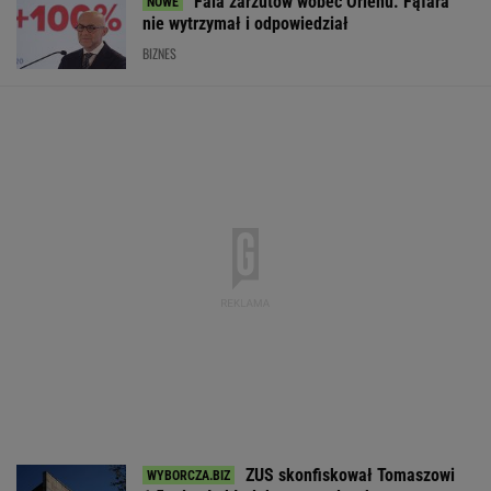
Fala zarzutów wobec Orlenu. Fąfara
nie wytrzymał i odpowiedział
BIZNES
ZUS skonfiskował Tomaszowi