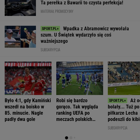
Ta perełka z Bawarii to czysta perfekcja!
MATERIAŁ PROMOCYJNY
Wpadka z Abramowicz wywołała
szum. U Świątek wydarzyło się coś
ważniejszego
SUBSKRYPCJA
Było 4:1, gdy Kamiński
Robi się bardzo
Aż o
wszedł na boisko w
gorąco. Tak wygląda
bolały... Tuż p
85. minucie. Nagle
ranking UEFA po
piłkarze Lecha
padły dwa gole
meczach polskich
podeszli do kib
drużyn
"Słuchajcie!"
SUBSKRYPCJA