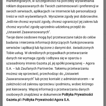
marketingowych, w szczególności na potrzeby wyświetlania
SUBSKRYPCJA
reklam dopasowanych do Twoich zainteresowań i preferencji w
swoich serwisach, aplikacjach i w Internecie lub personalizacji
Atak na "rosyjski Amazon". Płonie centrum
treści w nich wyświetlanych. Wyrażenie zgody jest dobrowolne.
logistyczne Wildberries w Jekaterynburgu
Jeśli nie chcesz wyrazić zgody, chcesz ograniczyć jej zakres lub
chcesz wycofać zgodę uprzednio udzieloną przejdź do
„Ustawień Zaawansowanych”.
Twoje dane osobowe mogą być przetwarzane także do celów
Duda ułaskawił Wąsika i
badania i mierzenia informacji dotyczących funkcjonowania
Kamińskiego, jego nie. "Skazał mnie Pan na
serwisów i aplikacji lub łączone z danymi dot. świadczonych
karę śmierci"
Tobie usług. W określonych przypadkach przetwarzanie
danych nie wymaga zgody i odbywa się w oparciu o
uzasadniony interes Gazeta.pl, jej spółki powiązanej – Agora
100 proc. obłożenia w samolotach. Wakacyjny
S.A. – lub Zaufanych Partnerów. Takiemu przetwarzaniu
kierunek jest hitem
możesz się sprzeciwić, przechodząc do „Ustawień
Zaawansowanych” lub przez kontakt z administratorem – w
zależności od zakresu sprzeciwu i podmiotu, wobec którego
jest kierowany. Więcej informacji o przetwarzaniu danych
osobowych znajdziesz w dokumencie
Polityka Prywatności
Gazeta.pl
i
Polityka Prywatności Agora S.A.