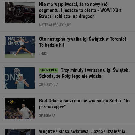
Nie ma wątpliwości, że to nowy król
segmentu. I jeszcze ta oferta - WOW! X3 z
Bawarii robi szał na drogach
MATERIAŁ PROMOCYJNY
Oto następna rywalka Igi Świątek w Toronto!
To będzie hit
TENIS
Trzy minuty i wstrząs u Igi Świątek.
Szkoda, że Roig tego nie widział
SUBSKRYPCJA
Brat Grbicia radzi mu nie wracać do Serbii. "To
przerażające"
SIATKÓWKA
Wnętrze? Klasa światowa. Jazda? Uzależnia.