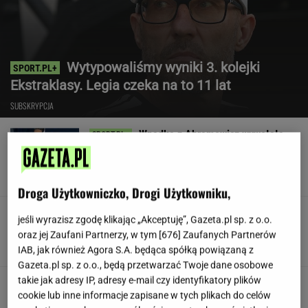
Wytypowaliśmy wyniki 3. kolejki
Ekstraklasy. Legia czeka na to 11 lat
SUBSKRYPCJA
Wpadka z Abramowicz wywołała
szum. U Świątek wydarzyło się coś
ważniejszego
SUBSKRYPCJA
Droga Użytkowniczko, Drogi Użytkowniku,
Koledzy z branży nie mieli litości dla Kłeczka.
jeśli wyrazisz zgodę klikając „Akceptuję”, Gazeta.pl sp. z o.o.
"Odpiął wrotki"
oraz jej Zaufani Partnerzy, w tym [
676
] Zaufanych Partnerów
IAB, jak również Agora S.A. będąca spółką powiązaną z
Gazeta.pl sp. z o.o., będą przetwarzać Twoje dane osobowe
takie jak adresy IP, adresy e-mail czy identyfikatory plików
Były szef PIP szuka pracy. Prosi
cookie lub inne informacje zapisane w tych plikach do celów
o radę. "Jakiej domagać się pensji?"