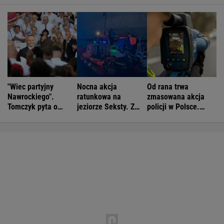
"Wiec partyjny
Nocna akcja
Od rana trwa
Nawrockiego".
ratunkowa na
zmasowana akcja
Tomczyk pyta o
jeziorze Seksty. Z
policji w Polsce.
koszty
wody wyciągnięto
Operacja "Speed
ponad 30 osób
Marathon"