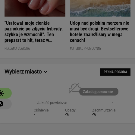
"Uratował moje cienkie
Urlop nad polskim morzem nie
paznokcie po zdjęciu hybrydy,
musi być drogi. Bestsellerowe
szybko je wzmocnił". Ten
hotele znaleźliśmy w mega
preparat to hit, teraz w
cenach!
świetnej cenie
REKLAMA CLARENA
MATERIAŁ PROMOCYJNY
Wybierz miasto
PEŁNA POGODA
Załaduj ponownie
Jakość powietrza:
-
Ciśnienie:
Opady:
Zachmurzenie:
-
-%
-%