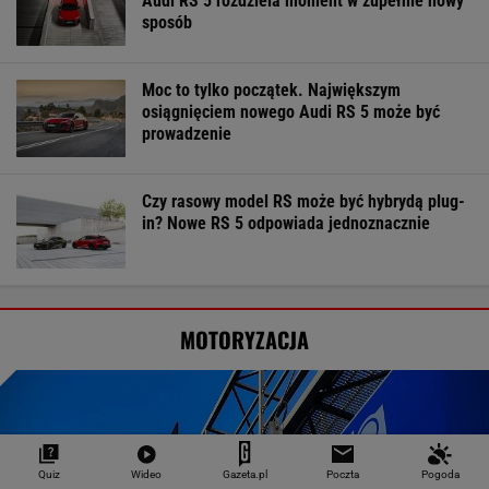
Audi RS 5 rozdziela moment w zupełnie nowy
sposób
Moc to tylko początek. Największym
osiągnięciem nowego Audi RS 5 może być
prowadzenie
Czy rasowy model RS może być hybrydą plug-
in? Nowe RS 5 odpowiada jednoznacznie
MOTORYZACJA
Quiz
Wideo
Gazeta.pl
Poczta
Pogoda