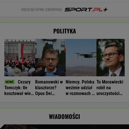
WIĘCEJ NIŻ WYNIK. SUBSKRYBUJ
POLITYKA
Cezary
Romanowski w
Niemcy. Polska
To Morawiecki
Tomczyk: Ile
klasztorze?
weźmie udział
robił na
kosztował wiec
Opus Dei
w rozmowach o
uroczystości
partyjny
reaguje na
zagrożeniach
Nawrockiego.
Nawrockiego?
słowa Bodnara
Jest nagranie.
"Skandal"
WIADOMOŚCI