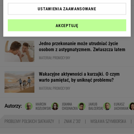
USTAWIENIA ZAAWANSOWANE
Quiz dla błyskotliwych. Pobij średnią 9/15, a
będziemy pod wrażeniem
AKCEPTUJĘ
Jedno przekonanie może utrudniać życie
osobom z astygmatyzmem. Zwłaszcza latem
MATERIAŁ PROMOCYJNY
Wakacyjne aktywności a kurzajki. O czym
warto pamiętać, by uniknąć problemu?
MATERIAŁ PROMOCYJNY
MARCIN
JOANNA
JAKUB
ŁUKASZ
Autorzy:
KOZŁOWSKI
CHOJNACKA
BALCERSKI
JACHIMIAK
PROBLEMY POLSKICH SIATKARZY
ZNAK Z '30'
WISŁAWA SZYMBORSKA