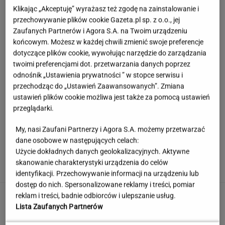
Klikając „Akceptuję” wyrażasz też zgodę na zainstalowanie i
przechowywanie plików cookie Gazeta.pl sp. z o.o., jej
Zaufanych Partnerów i Agora S.A. na Twoim urządzeniu
końcowym. Możesz w każdej chwili zmienić swoje preferencje
dotyczące plików cookie, wywołując narzędzie do zarządzania
twoimi preferencjami dot. przetwarzania danych poprzez
odnośnik „Ustawienia prywatności ” w stopce serwisu i
przechodząc do „Ustawień Zaawansowanych”. Zmiana
ustawień plików cookie możliwa jest także za pomocą ustawień
przeglądarki.
My, nasi Zaufani Partnerzy i Agora S.A. możemy przetwarzać
dane osobowe w następujących celach:
Księżniczka musi iść do wojska. Tyle czasu
Użycie dokładnych danych geolokalizacyjnych. Aktywne
spędzi w armii
skanowanie charakterystyki urządzenia do celów
identyfikacji. Przechowywanie informacji na urządzeniu lub
dostęp do nich. Spersonalizowane reklamy i treści, pomiar
Urzędnicy pukają do domów. Chcą paragonów
reklam i treści, badnie odbiorców i ulepszanie usług.
Lista Zaufanych Partnerów
MATERIAŁ PROMOCYJNY