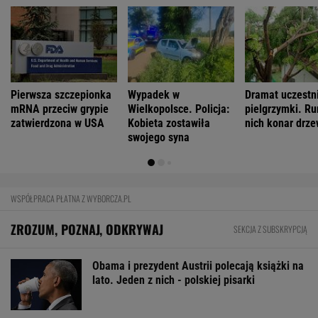
Pierwsza szczepionka
Wypadek w
Dramat uczestn
mRNA przeciw grypie
Wielkopolsce. Policja:
pielgrzymki. Ru
zatwierdzona w USA
Kobieta zostawiła
nich konar drz
swojego syna
WSPÓŁPRACA PŁATNA Z WYBORCZA.PL
ZROZUM, POZNAJ, ODKRYWAJ
SEKCJA Z SUBSKRYPCJĄ
Obama i prezydent Austrii polecają książki na
lato. Jeden z nich - polskiej pisarki