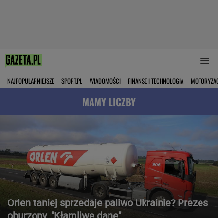
NAJPOPULARNIEJSZE
SPORT.PL
WIADOMOŚCI
FINANSE I TECHNOLOGIA
MOTORYZA
MAMY LICZBY
Orlen taniej sprzedaje paliwo Ukrainie? Prezes
oburzony. "Kłamliwe dane"