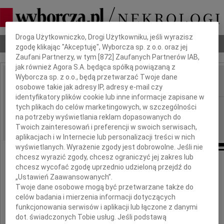
Dbamy o Twoją prywatność
Droga Użytkowniczko, Drogi Użytkowniku, jeśli wyrazisz
Nekrologi
Odeszli
Poradnik pogrzebowy
zgodę klikając "Akceptuję", Wyborcza sp. z o.o. oraz jej
Zaufani Partnerzy, w tym [
872
] Zaufanych Partnerów IAB,
jak również Agora S.A. będąca spółką powiązaną z
Wyborcza sp. z o.o., będą przetwarzać Twoje dane
osobowe takie jak adresy IP, adresy e-mail czy
IMIĘ I NAZWISKO:
identyfikatory plików cookie lub inne informacje zapisane w
Lublin
tych plikach do celów marketingowych, w szczególności
REGION:
na potrzeby wyświetlania reklam dopasowanych do
22.09.2009
DATA EMISJI:
Twoich zainteresowań i preferencji w swoich serwisach,
aplikacjach i w Internecie lub personalizacji treści w nich
wyświetlanych. Wyrażenie zgody jest dobrowolne. Jeśli nie
chcesz wyrazić zgody, chcesz ograniczyć jej zakres lub
Koledze
chcesz wycofać zgodę uprzednio udzieloną przejdź do
„Ustawień Zaawansowanych”.
Krzysztofowi Żukowi
Twoje dane osobowe mogą być przetwarzane także do
celów badania i mierzenia informacji dotyczących
funkcjonowania serwisów i aplikacji lub łączone z danymi
wyrazy głębokiego współczucia
dot. świadczonych Tobie usług. Jeśli podstawą
z powodu śmierci