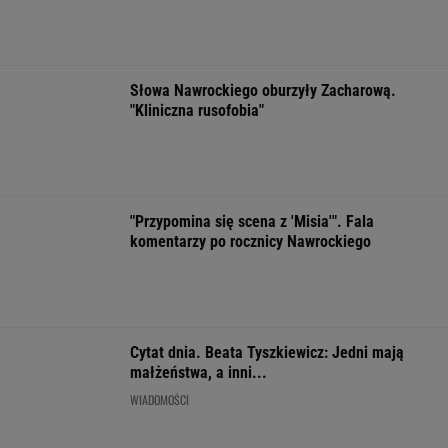
małżeństwa, a inni...
WIADOMOŚCI
Sandały Keen to synonim wakacyjnego
komfortu - teraz tańsze o niemal 100 zł
OFERTY AVANTI24
Pustki w kurorcie nad
Rozpoznasz tych
Nowe informacj
morzem. "Z roku na
wybitnych aktorów
mężczyźnie spo
rok turystów jest coraz
PRL-u? Wszyscy mylą
Śnieżki. To Pol
mniej"
się w 8. pytaniu