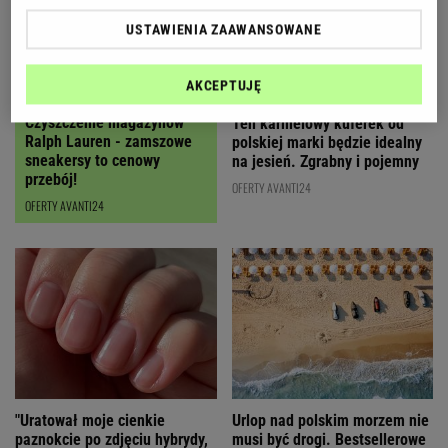
USTAWIENIA ZAAWANSOWANE
AKCEPTUJĘ
Czyszczenie magazynów
Ten karmelowy kuferek od
Ralph Lauren - zamszowe
polskiej marki będzie idealny
sneakersy to cenowy
na jesień. Zgrabny i pojemny
przebój!
OFERTY AVANTI24
OFERTY AVANTI24
"Uratował moje cienkie
Urlop nad polskim morzem nie
paznokcie po zdjęciu hybrydy,
musi być drogi. Bestsellerowe