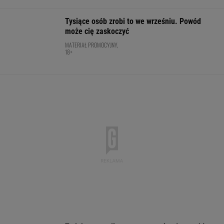
segmentu. I jeszcze ta oferta - WOW!
MATERIAŁ PROMOCYJNY
Tyle zarobi Niewiadoma-Phinney za sukces w
Tour de France. To nie żart
KOLARSTWO
Absolutna sensacja w Toronto! Andriejewa
odpada w III rundzie!
TENIS
Sensacja w Toronto! Pogromczyni Polki nie
dała rady 89. tenisistce świata
TENIS
Jeden z najbardziej pożądanych SUV-ów
premium. Teraz miesięczna rata jest niższa,
niż myślisz!