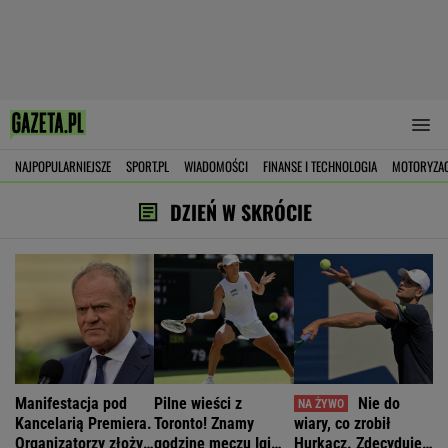
NAJPOPULARNIEJSZE
SPORT.PL
WIADOMOŚCI
FINANSE I TECHNOLOGIA
MOTORYZA
DZIEŃ W SKRÓCIE
Manifestacja pod
Pilne wieści z
Nie do
Kancelarią Premiera.
Toronto! Znamy
wiary, co zrobił
Organizatorzy złożyli
godzinę meczu Igi
Hurkacz. Zdecyduje