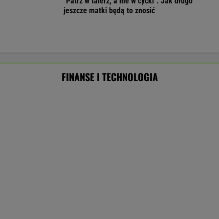
ZUS dopłaca Ukraińcom do emerytur.
Konfederacja grzmi, ale zapomina o ważnej
rzeczy