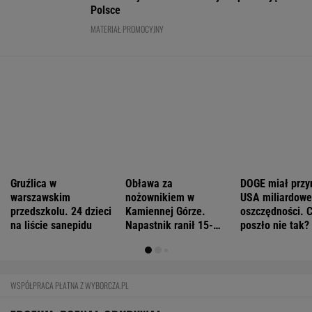
"Patrz w talerz, a nie w cycki". Jak długo
jeszcze matki będą to znosić
FINANSE I TECHNOLOGIA