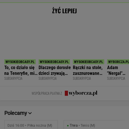
Polonia Bytom
2
Botic van de Zandschulp
Pogoń Siedlce
2
Hubert Hurkacz
POKAŻ TRWAJĄCE
WIĘCEJ NA
WYNIKI.SPORT.PL
SPORT.PL