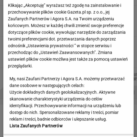
Klikając „Akceptuję” wyrażasz też zgodę na zainstalowanie i
przechowywanie plików cookie Gazeta.pl sp. z o.o., jej
Partnerka Litewki po jego
śmierci: Niektórzy zlecieli się jak sępy
Zaufanych Partnerów i Agora S.A. na Twoim urządzeniu
końcowym. Możesz w każdej chwili zmienić swoje preferencje
SUBSKRYPCJA
dotyczące plików cookie, wywołując narzędzie do zarządzania
twoimi preferencjami dot. przetwarzania danych poprzez
20 lat temu pokazali, że w Polsce też można
odnośnik „Ustawienia prywatności ” w stopce serwisu i
zrobić "Amerykę"
przechodząc do „Ustawień Zaawansowanych”. Zmiana
MARTA KORYCKA
ustawień plików cookie możliwa jest także za pomocą ustawień
przeglądarki.
MACIEK
ŁUKASZ
MIŁOSZ
JU
Autorzy:
KUCHARCZYK
JACHIMIAK
WIATROWSKI-BUJACZ
BR
My, nasi Zaufani Partnerzy i Agora S.A. możemy przetwarzać
dane osobowe w następujących celach:
PROBLEMY POLSKICH SIATKARZY
ZNAK Z '30'
WISŁAWA SZYMBORSKA
Użycie dokładnych danych geolokalizacyjnych. Aktywne
skanowanie charakterystyki urządzenia do celów
identyfikacji. Przechowywanie informacji na urządzeniu lub
LETNIE OKAZJE
dostęp do nich. Spersonalizowane reklamy i treści, pomiar
reklam i treści, badnie odbiorców i ulepszanie usług.
Lista Zaufanych Partnerów