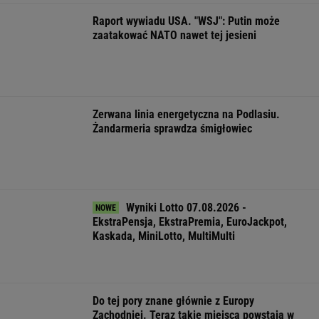
latka
WSPÓŁPRACA PŁATNA Z WYBORCZA.PL
ZROZUM, POZNAJ, ODKRYWAJ
SEKCJA Z SUBSKRYPCJĄ
"Po dobie w reżimie 7-5-3, uznałam: tak się
nie da, to jest nieludzkie"
Obama i prezydent Austrii polecają książki na
lato. Jeden z nich - polskiej pisarki
Marcin Matczak: Spójrzcie, co Mentzen mówi
o rosyjskim pocisku. Fałszu niby w tym nie
ma, więc w czym problem?