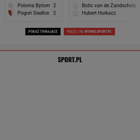
Pilne wieści z Toronto! Znamy godzinę
meczu Iga Świątek - Marta Kostiuk
TENIS
Hurkacz pójdzie za ciosem? Polak walczy o
czwartą rundę turnieju w Montrealu [NA
ŻYWO]
DAWID FRANEK