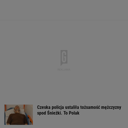
Do tej pory znane głównie z Europy
Zachodniej. Teraz takie miejsca powstają w
Polsce
MATERIAŁ PROMOCYJNY
Gruźlica w
warszawskim
przedszkolu. 24 dzieci
Obława za
DOGE miał przy
na liście sanepidu
nożownikiem w
USA miliardowe
Kamiennej Górze.
oszczędności. 
Napastnik ranił 15-
poszło nie tak?