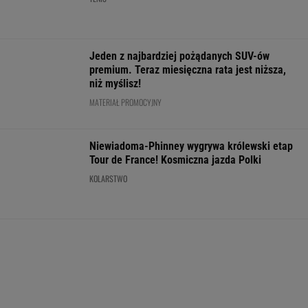
POLITYKA
Kraków. Łukasz
Słowa
Ważna decyzja
Najniższe
Gibała ogłosił
Nawrockiego
ws. sankcji dla
poparcie dla
start w
oburzyły
Rosji.
PiS w sondażu
wyborach na
Zacharową.
Amerykański
od lat. Doda i
prezydenta
"Kliniczna
Senat
jej były mąż
miasta
rusofobia"
zagłosował
oskarżeni
WIADOMOŚCI