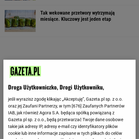
Tak wekowane przetwory wytrzymają
miesiące. Kluczowy jest jeden etap
Droga Użytkowniczko, Drogi Użytkowniku,
jeśli wyrazisz zgodę klikając „Akceptuję”, Gazeta.pl sp. z o.o.
oraz jej Zaufani Partnerzy, w tym [
676
] Zaufanych Partnerów
IAB, jak również Agora S.A. będąca spółką powiązaną z
Gazeta.pl sp. z o.o., będą przetwarzać Twoje dane osobowe
takie jak adresy IP, adresy e-mail czy identyfikatory plików
cookie lub inne informacje zapisane w tych plikach do celów