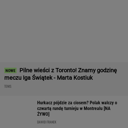
Tysiące osób zrobi to we wrześniu. Powód
może cię zaskoczyć
MATERIAŁ PROMOCYJNY,
18+
Ta luksusowa limuzyna pozamiatała rynek!
Nie ma wątpliwości, że to nowy król