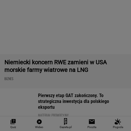
Były szef PIP szuka pracy. Prosi
o radę. "Jakiej domagać się pensji?".
Podpowiadamy
SUBSKRYPCJA
Robot koszący to prawdziwa rewolucja! Sam
precyzyjne skosi trawę, a ty zaoszczędzisz
czas
REKLAMA CENEO
Import saudyjskiej ropy do USA spadł do zera.
Sprytni Amerykanie mają nowe źródło
BIZNES
AI przekroczyła granicę. W testach zrobiła
Quiz
Wideo
Gazeta.pl
Poczta
Pogoda
coś, czego nikt jej nie kazał