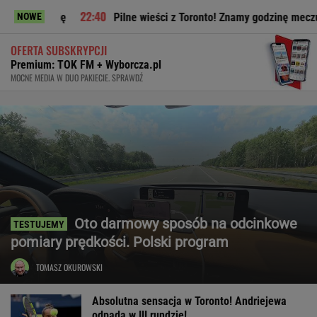
ę
Pilne wieści z Toronto! Znamy godzinę meczu Iga Świątek
NOWE
OFERTA SUBSKRYPCJI
Premium: TOK FM + Wyborcza.pl
MOCNE MEDIA W DUO PAKIECIE. SPRAWDŹ
Oto darmowy sposób na odcinkowe
pomiary prędkości. Polski program
TOMASZ OKUROWSKI
Absolutna sensacja w Toronto! Andriejewa
odpada w III rundzie!