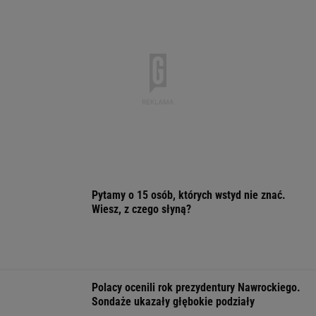
Pytamy o 15 osób, których wstyd nie znać.
Wiesz, z czego słyną?
Polacy ocenili rok prezydentury Nawrockiego.
Sondaże ukazały głębokie podziały
Słowa Nawrockiego oburzyły Zacharową.
"Kliniczna rusofobia"
"Przypomina się scena z 'Misia'". Fala
komentarzy po rocznicy Nawrockiego
Cytat dnia. Beata Tyszkiewicz: Jedni mają