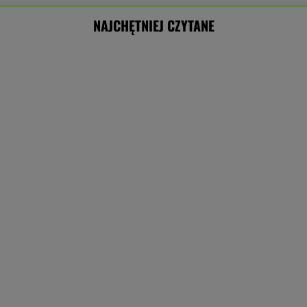
NAJCHĘTNIEJ CZYTANE
Sprawa nagrania z Kaczyńskim. Żurek poruszył
temat ludzi Ziobry
Pytony na polskim kąpielisku. Kobieta