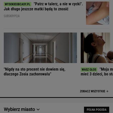
"Patrz w talerz, a nie w cycki".
Jak długo jeszcze matki będą to znosić
SUBSKRYPCJA
"Nigdy na sto procent nie dowiem się,
"Moja ma
dlaczego Zosia zachorowała"
mieć 3 dzieci, bo st
ZOBACZ WSZYSTKIE
Wybierz miasto
PEŁNA POGODA