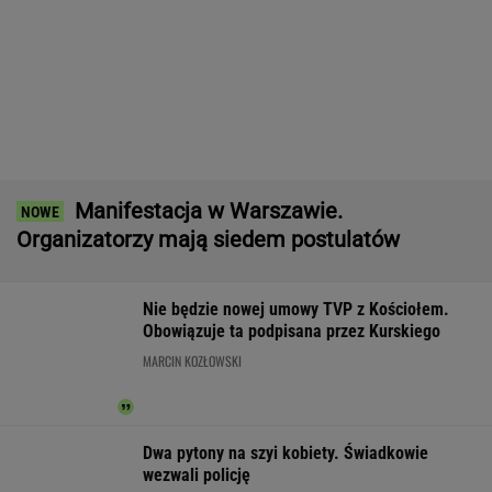
Czeska policja ustaliła tożsamość mężczyzny
spod Śnieżki. To Polak
Raport wywiadu USA. "WSJ": Putin może
zaatakować NATO nawet tej jesieni
Zerwana linia energetyczna na Podlasiu.
Żandarmeria sprawdza śmigłowiec
Wyniki Lotto 07.08.2026 -
EkstraPensja, EkstraPremia, EuroJackpot,
Kaskada, MiniLotto, MultiMulti