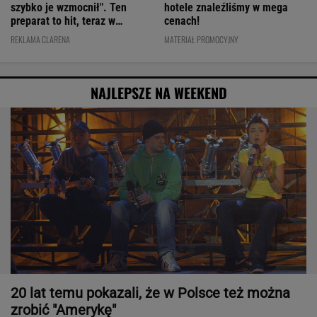
szybko je wzmocnił". Ten
hotele znaleźliśmy w mega
preparat to hit, teraz w
cenach!
świetnej cenie
REKLAMA CLARENA
MATERIAŁ PROMOCYJNY
NAJLEPSZE NA WEEKEND
20 lat temu pokazali, że w Polsce też można
zrobić "Amerykę"