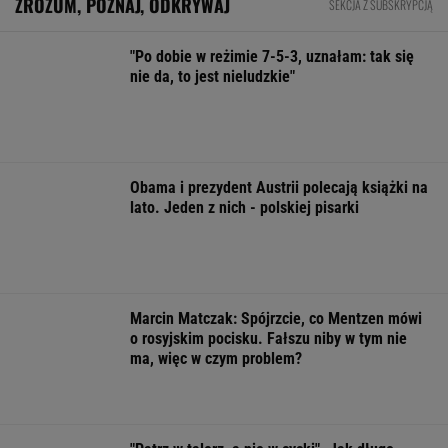
Niemiecki koncern RWE zamieni w USA
morskie farmy wiatrowe na LNG
BIZNES
Pierwszy etap GAT zakończony. To
strategiczna inwestycja dla polskiego
eksportu
MATERIAŁ PROMOCYJNY