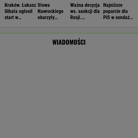
Nie będzie nowej umowy TVP z Kościołem.
Obowiązuje ta podpisana przez Kurskiego
MARCIN KOZŁOWSKI
Dwa pytony na szyi kobiety. Świadkowie
wezwali policję