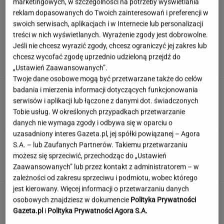
marketingowych, w szczególności na potrzeby wyświetlania
reklam dopasowanych do Twoich zainteresowań i preferencji w
swoich serwisach, aplikacjach i w Internecie lub personalizacji
Wachowicz wraz z Kurzopkami
treści w nich wyświetlanych. Wyrażenie zgody jest dobrowolne.
pożegnała się z "halo tu polsat". Mówi o
Jeśli nie chcesz wyrazić zgody, chcesz ograniczyć jej zakres lub
zaskoczeniu
chcesz wycofać zgodę uprzednio udzieloną przejdź do
MARCIN WOLNIAK
„Ustawień Zaawansowanych”.
Twoje dane osobowe mogą być przetwarzane także do celów
badania i mierzenia informacji dotyczących funkcjonowania
Nowe informacje o mężczyźnie spod Śnieżki.
To Polak
serwisów i aplikacji lub łączone z danymi dot. świadczonych
Tobie usług. W określonych przypadkach przetwarzanie
danych nie wymaga zgody i odbywa się w oparciu o
uzasadniony interes Gazeta.pl, jej spółki powiązanej – Agora
Quiz. Te aktorki znane są na całym świecie.
S.A. – lub Zaufanych Partnerów. Takiemu przetwarzaniu
Kojarzysz ich nazwiska?
możesz się sprzeciwić, przechodząc do „Ustawień
Zaawansowanych” lub przez kontakt z administratorem – w
zależności od zakresu sprzeciwu i podmiotu, wobec którego
jest kierowany. Więcej informacji o przetwarzaniu danych
To nie droga na skróty. Matka pokazuje, jak
osobowych znajdziesz w dokumencie
Polityka Prywatności
naprawdę wygląda edukacja domowa
Gazeta.pl
i
Polityka Prywatności Agora S.A.
MATERIAŁ PROMOCYJNY