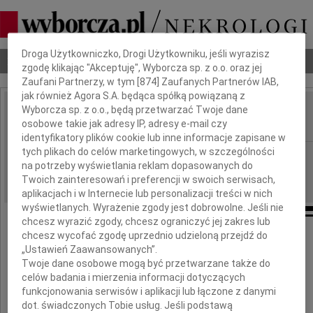
Dbamy o Twoją prywatność
Droga Użytkowniczko, Drogi Użytkowniku, jeśli wyrazisz
Nekrologi
Odeszli
Poradnik pogrzebowy
zgodę klikając "Akceptuję", Wyborcza sp. z o.o. oraz jej
Zaufani Partnerzy, w tym [
874
] Zaufanych Partnerów IAB,
jak również Agora S.A. będąca spółką powiązaną z
Wyborcza sp. z o.o., będą przetwarzać Twoje dane
Krystyn Malinowski
IMIĘ I NAZWISKO:
osobowe takie jak adresy IP, adresy e-mail czy
identyfikatory plików cookie lub inne informacje zapisane w
tych plikach do celów marketingowych, w szczególności
Kraków
REGION:
na potrzeby wyświetlania reklam dopasowanych do
16.03.2018
DATA EMISJI:
Twoich zainteresowań i preferencji w swoich serwisach,
aplikacjach i w Internecie lub personalizacji treści w nich
wyświetlanych. Wyrażenie zgody jest dobrowolne. Jeśli nie
chcesz wyrazić zgody, chcesz ograniczyć jej zakres lub
chcesz wycofać zgodę uprzednio udzieloną przejdź do
W 40-stą rocznicę śmierci
„Ustawień Zaawansowanych”.
Twoje dane osobowe mogą być przetwarzane także do
celów badania i mierzenia informacji dotyczących
funkcjonowania serwisów i aplikacji lub łączone z danymi
dot. świadczonych Tobie usług. Jeśli podstawą