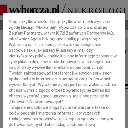
Dbamy o Twoją prywatność
Droga Użytkowniczko, Drogi Użytkowniku, jeśli wyrazisz
Nekrologi
Odeszli
Poradnik pogrzebowy
zgodę klikając "Akceptuję", Wyborcza sp. z o.o. oraz jej
Zaufani Partnerzy, w tym [
872
] Zaufanych Partnerów IAB,
jak również Agora S.A. będąca spółką powiązaną z
Wyborcza sp. z o.o., będą przetwarzać Twoje dane
Alojzy Trapszo-Drabczy
osobowe takie jak adresy IP, adresy e-mail czy
IMIĘ I NAZWISKO:
identyfikatory plików cookie lub inne informacje zapisane w
tych plikach do celów marketingowych, w szczególności
Poznań
REGION:
na potrzeby wyświetlania reklam dopasowanych do
14.03.2018
DATA EMISJI:
Twoich zainteresowań i preferencji w swoich serwisach,
aplikacjach i w Internecie lub personalizacji treści w nich
wyświetlanych. Wyrażenie zgody jest dobrowolne. Jeśli nie
chcesz wyrazić zgody, chcesz ograniczyć jej zakres lub
chcesz wycofać zgodę uprzednio udzieloną przejdź do
Z głębokim żalem zawiadamiamy,
„Ustawień Zaawansowanych”.
że w dniu 9 marca 2018 roku
Twoje dane osobowe mogą być przetwarzane także do
w wieku 87 lat
celów badania i mierzenia informacji dotyczących
odszedł nasz ukochany Mąż, Tata i Dziadek
funkcjonowania serwisów i aplikacji lub łączone z danymi
dot. świadczonych Tobie usług. Jeśli podstawą