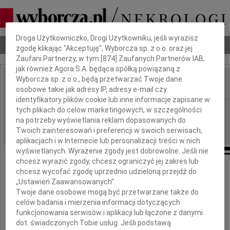
Dbamy o Twoją prywatność
Droga Użytkowniczko, Drogi Użytkowniku, jeśli wyrazisz
Nekrologi
Odeszli
Poradnik pogrzebowy
zgodę klikając "Akceptuję", Wyborcza sp. z o.o. oraz jej
Zaufani Partnerzy, w tym [
874
] Zaufanych Partnerów IAB,
jak również Agora S.A. będąca spółką powiązaną z
Wyborcza sp. z o.o., będą przetwarzać Twoje dane
osobowe takie jak adresy IP, adresy e-mail czy
IMIĘ I NAZWISKO:
identyfikatory plików cookie lub inne informacje zapisane w
Wrocław
tych plikach do celów marketingowych, w szczególności
REGION:
na potrzeby wyświetlania reklam dopasowanych do
19.05.2010
DATA EMISJI:
Twoich zainteresowań i preferencji w swoich serwisach,
aplikacjach i w Internecie lub personalizacji treści w nich
wyświetlanych. Wyrażenie zgody jest dobrowolne. Jeśli nie
chcesz wyrazić zgody, chcesz ograniczyć jej zakres lub
Wyrazy głębokiego współczucia
chcesz wycofać zgodę uprzednio udzieloną przejdź do
z powodu śmierci
„Ustawień Zaawansowanych”.
Twoje dane osobowe mogą być przetwarzane także do
celów badania i mierzenia informacji dotyczących
Mamy
funkcjonowania serwisów i aplikacji lub łączone z danymi
dot. świadczonych Tobie usług. Jeśli podstawą