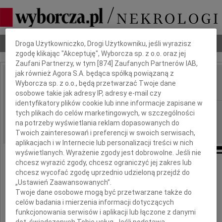
Dbamy o Twoją prywatność
Nekrologi
Odeszli
Poradnik pogrzebowy
Droga Użytkowniczko, Drogi Użytkowniku, jeśli wyrazisz
zgodę klikając "Akceptuję", Wyborcza sp. z o.o. oraz jej
Zaufani Partnerzy, w tym [
874
] Zaufanych Partnerów IAB,
jak również Agora S.A. będąca spółką powiązaną z
Ryszard Przybylski
Wyborcza sp. z o.o., będą przetwarzać Twoje dane
IMIĘ I NAZWISKO:
osobowe takie jak adresy IP, adresy e-mail czy
identyfikatory plików cookie lub inne informacje zapisane w
Łódź
REGION:
tych plikach do celów marketingowych, w szczególności
na potrzeby wyświetlania reklam dopasowanych do
09.03.2018
DATA EMISJI:
Twoich zainteresowań i preferencji w swoich serwisach,
aplikacjach i w Internecie lub personalizacji treści w nich
wyświetlanych. Wyrażenie zgody jest dobrowolne. Jeśli nie
chcesz wyrazić zgody, chcesz ograniczyć jej zakres lub
Z głębokim żalem zawiadamiamy, że
chcesz wycofać zgodę uprzednio udzieloną przejdź do
28 lutego 2018 roku zmarł
„Ustawień Zaawansowanych”.
Twoje dane osobowe mogą być przetwarzane także do
celów badania i mierzenia informacji dotyczących
funkcjonowania serwisów i aplikacji lub łączone z danymi
dot. świadczonych Tobie usług. Jeśli podstawą