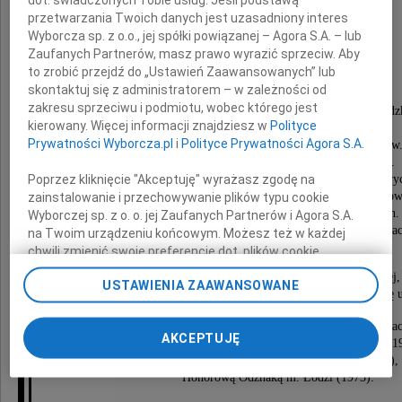
przetwarzania Twoich danych jest uzasadniony interes
Doc. dr inż.
Wyborcza sp. z o.o., jej spółki powiązanej – Agora S.A. – lub
Zaufanych Partnerów, masz prawo wyrazić sprzeciw. Aby
Ryszard Przybylski
to zrobić przejdź do „Ustawień Zaawansowanych” lub
skontaktuj się z administratorem – w zależności od
zakresu sprzeciwu i podmiotu, wobec którego jest
Pracownik naukowo-dydaktyczny Politechniki Łódzk
kierowany. Więcej informacji znajdziesz w
Polityce
z którą związany był przez ponad 60 lat.
Prywatności Wyborcza.pl
i
Polityce Prywatności Agora S.A.
Nauczyciel akademicki wielu pokoleń studentów
Dziekan Wydziału Mechanicznego (1975-77).
Poprzez kliknięcie "Akceptuję" wyrażasz zgodę na
Specjalista w dziedzinie turbin parowych i gazowy
pracował w Katedrze Cieplnych Maszyn Przepływow
zainstalowanie i przechowywanie plików typu cookie
a później w Instytucie Maszyn Przepływowych.
Wyborczej sp. z o. o. jej Zaufanych Partnerów i Agora S.A.
Po przejściu na emeryturę przez niemal dwie dekady koordynował prace
na Twoim urządzeniu końcowym. Możesz też w każdej
i doświadczeniem kolejnym trzem rektorom.
chwili zmienić swoje preferencje dot. plików cookie,
ponownie wywołując narzędzie do zarządzania Twoimi
Człowiek o wielkiej wiedzy i kulturze osobistej,
USTAWIENIA ZAAWANSOWANE
preferencjami dot. przetwarzania danych poprzez
redaktor wielu wydawnictw dokumentujących historię u
odnośnik „Ustawienia prywatności” w stopce serwisu i
przechodząc do sekcji „Ustawienia zaawansowane”.
Za działalność naukową, wdrożeniową i dydaktyczną odznac
AKCEPTUJĘ
Zmiana ustawień plików cookie możliwa jest także za
Krzyżem Kawalerskim Orderu Odrodzenia Polski (1
pomocą ustawień przeglądarki.
Medalem Komisji Edukacji Narodowej (1976),
Honorową Odznaką m. Łodzi (1973).
My, nasi Zaufani Partnerzy i Agora S.A. możemy