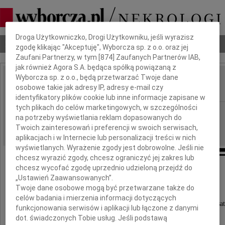
Dbamy o Twoją prywatność
Droga Użytkowniczko, Drogi Użytkowniku, jeśli wyrazisz
Nekrologi
Odeszli
Poradnik pogrzebowy
zgodę klikając "Akceptuję", Wyborcza sp. z o.o. oraz jej
Zaufani Partnerzy, w tym [
874
] Zaufanych Partnerów IAB,
jak również Agora S.A. będąca spółką powiązaną z
Wyborcza sp. z o.o., będą przetwarzać Twoje dane
Jarosław Sander
osobowe takie jak adresy IP, adresy e-mail czy
IMIĘ I NAZWISKO:
identyfikatory plików cookie lub inne informacje zapisane w
tych plikach do celów marketingowych, w szczególności
cała Polska
REGION:
na potrzeby wyświetlania reklam dopasowanych do
02.03.2018
DATA EMISJI:
Twoich zainteresowań i preferencji w swoich serwisach,
aplikacjach i w Internecie lub personalizacji treści w nich
wyświetlanych. Wyrażenie zgody jest dobrowolne. Jeśli nie
chcesz wyrazić zgody, chcesz ograniczyć jej zakres lub
chcesz wycofać zgodę uprzednio udzieloną przejdź do
Jarku
„Ustawień Zaawansowanych”.
Twoje dane osobowe mogą być przetwarzane także do
celów badania i mierzenia informacji dotyczących
Byłeś serca biciem naszej stacji - Telewizji Polsat
funkcjonowania serwisów i aplikacji lub łączone z danymi
dot. świadczonych Tobie usług. Jeśli podstawą
Będziemy o Tobie pamiętać.