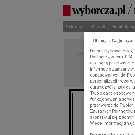
Nekrologi
Odeszli
Poradnik p
Dbamy o Twoją prywa
Maria 
Droga Użytkowniczko, Dr
IMIĘ I NAZWISKO:
Partnerzy, w tym [
874
]
o.o., będą przetwarzać 
Szczecin
REGION:
informacje zapisane w
dopasowanych do Twoich
01.03.2018
DATA EMISJI:
personalizacji treści 
ograniczyć jej zakres
Twoje dane osobowe mo
funkcjonowania serwisó
przetwarzania Twoich da
Zaufanych Partnerów, 
skontaktuj się z admin
Ma
Więcej informacji znaj