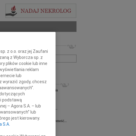
 nekrologów i wspomnień
. z o.o. oraz jej Zaufani
zwisko lub numer ogłoszenia:
ązaną z Wyborcza sp. z
ry plików cookie lub inne
+ szukanie zaawansowane
wyświetlania reklam
ernecie lub
sz wyrazić zgody, chcesz
KROLOGI
 Zaawansowanych”.
andra Szpaczyńska
29.07.2026
Szczecin
 dotyczących
lkim smutkiem i żalem przyjąłem...
li podstawą
7.2026
Szczecin
nej – Agora S.A. – lub
mec. Joannie Martyniuk-Plasze wyrazy...
aawansowanych” lub
rd Ciupak
08.07.2026
Szczecin
rego jest kierowany.
lkim smutkiem i żalem przyjąłem wiadomość...
a S.A.
sław Pietrzak
25.06.2026
Szczecin
lkim smutkiem i żalem przyjąłem...