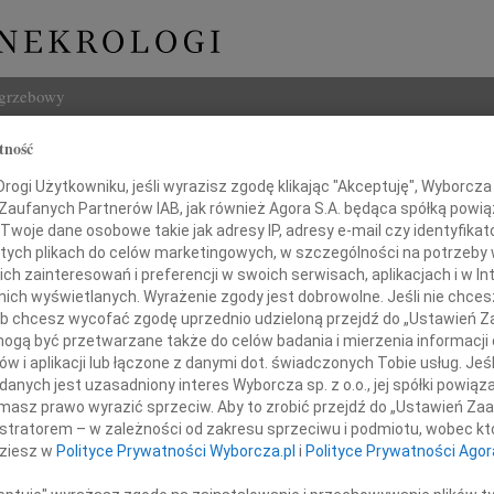
ogrzebowy
tność
Szukaj
Popławska
ogi Użytkowniku, jeśli wyrazisz zgodę klikając "Akceptuję", Wyborcza sp
Imię i na
 Zaufanych Partnerów IAB, jak również Agora S.A. będąca spółką powi
Twoje dane osobowe takie jak adresy IP, adresy e-mail czy identyfikato
 tych plikach do celów marketingowych, w szczególności na potrzeby 
 zainteresowań i preferencji w swoich serwisach, aplikacjach i w Int
w nich wyświetlanych. Wyrażenie zgody jest dobrowolne. Jeśli nie chce
INNE NE
 lub chcesz wycofać zgodę uprzednio udzieloną przejdź do „Ustawień
Aleks
gą być przetwarzane także do celów badania i mierzenia informacji
Z wie
w i aplikacji lub łączone z danymi dot. świadczonych Tobie usług. Jeś
23.0
nych jest uzasadniony interes Wyborcza sp. z o.o., jej spółki powiąza
Ze smutkiem żegnamy
Pani 
masz prawo wyrazić sprzeciw. Aby to zrobić przejdź do „Ustawień Z
Edwa
istratorem – w zależności od zakresu sprzeciwu i podmiotu, wobec któ
Z wie
rię Popławską
dziesz w
Polityce Prywatności Wyborcza.pl
i
Polityce Prywatności Agor
Stani
Z wie