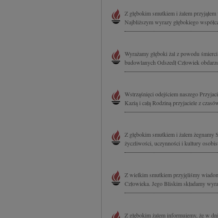
Z głębokim smutkiem i żalem przyjąłem
Najbliższym wyrazy głębokiego współ
Wyrażamy głęboki żal z powodu śmierci
budowlanych Odszedł Człowiek obdarzon
Wstrząśnięci odejściem naszego Przyjac
Kazią i całą Rodziną przyjaciele z czasów
Z głębokim smutkiem i żalem żegnamy S
życzliwości, uczynności i kultury osobis
Z wielkim smutkiem przyjęliśmy wiadomo
Człowieka. Jego Bliskim składamy wyraz
Z głębokim żalem informujemy, że w dni