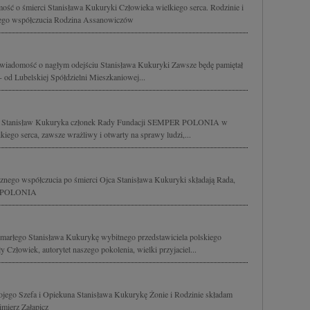
ść o śmierci Stanisława Kukuryki Człowieka wielkiego serca. Rodzinie i
nego współczucia Rodzina Assanowiczów
 wiadomość o nagłym odejściu Stanisława Kukuryki Zawsze będę pamiętał
 - od Lubelskiej Spółdzielni Mieszkaniowej...
lat Stanisław Kukuryka członek Rady Fundacji SEMPER POLONIA w
iego serca, zawsze wrażliwy i otwarty na sprawy ludzi,...
ego współczucia po śmierci Ojca Stanisława Kukuryki składają Rada,
ER POLONIA
marłego Stanisława Kukurykę wybitnego przedstawiciela polskiego
Człowiek, autorytet naszego pokolenia, wielki przyjaciel...
jego Szefa i Opiekuna Stanisława Kukurykę Żonie i Rodzinie składam
mierz Załapicz