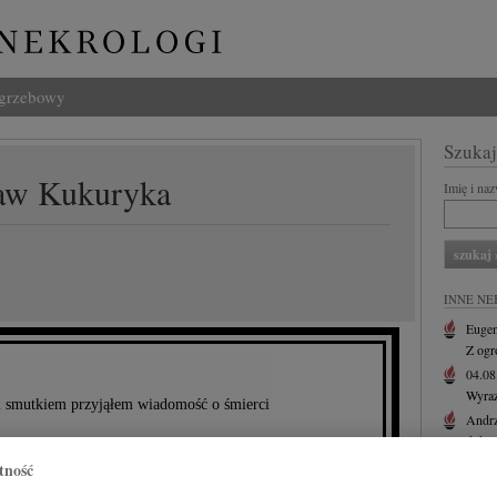
ogrzebowy
Szukaj
ław Kukuryka
Imię i na
INNE NE
Eugen
Z ogr
04.0
Wyraz
i smutkiem przyjąłem wiadomość o śmierci
Andrz
dokto
05.0
tność
isława Kukuryki
Dr Ma