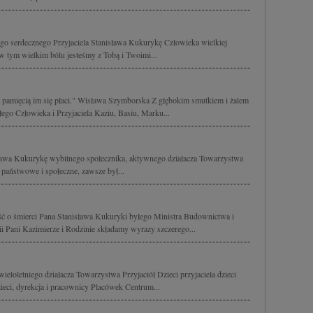
go serdecznego Przyjaciela Stanisława Kukurykę Człowieka wielkiej
 w tym wielkim bólu jesteśmy z Tobą i Twoimi...
 pamięcią im się płaci." Wisława Szymborska Z głębokim smutkiem i żalem
go Człowieka i Przyjaciela Kaziu, Basiu, Marku...
ława Kukurykę wybitnego społecznika, aktywnego działacza Towarzystwa
e państwowe i społeczne, zawsze był...
ć o śmierci Pana Stanisława Kukuryki byłego Ministra Budownictwa i
 Pani Kazimierze i Rodzinie składamy wyrazy szczerego...
loletniego działacza Towarzystwa Przyjaciół Dzieci przyjaciela dzieci
i, dyrekcja i pracownicy Placówek Centrum...