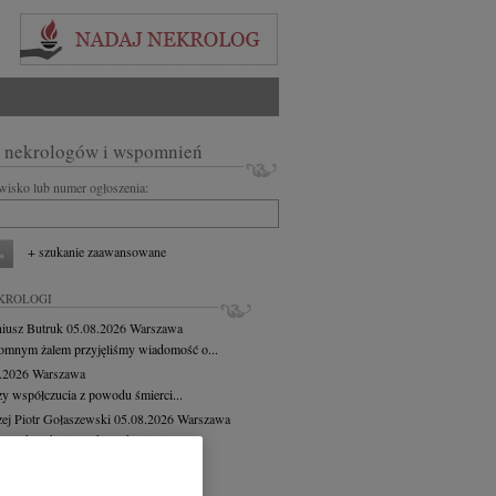
 nekrologów i wspomnień
zwisko lub numer ogłoszenia:
+ szukanie zaawansowane
KROLOGI
iusz Butruk
05.08.2026
Warszawa
omnym żalem przyjęliśmy wiadomość o...
8.2026
Warszawa
y współczucia z powodu śmierci...
ej Piotr Gołaszewski
05.08.2026
Warszawa
r nauk technicznych Andrzej Piotr...
8.2026
Warszawa
tyldzie Mielcarskiej, najszczersze...