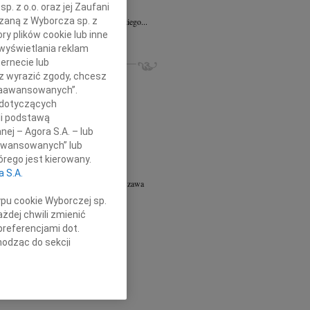
. z o.o. oraz jej Zaufani
8.2026
Warszawa
ązaną z Wyborcza sp. z
Jackowi Kotłowskiemu wyrazy głębokiego...
ry plików cookie lub inne
cej
wyświetlania reklam
ZE NEKROLOGI, KONDOLENCJE
ernecie lub
sz wyrazić zgody, chcesz
iusz Butruk
05.08.2026
Warszawa
 Zaawansowanych”.
8.2026
Warszawa
 dotyczących
eta Fikus
05.08.2026
Poznań
li podstawą
8.2026
Poznań
nej – Agora S.A. – lub
 Falkowski
05.08.2026
cała Polska
aawansowanych” lub
8.2026
Opole
rego jest kierowany.
8.2026
Bydgoszcz
a S.A.
ej Piotr Gołaszewski
05.08.2026
Warszawa
8.2026
Warszawa
ypu cookie Wyborczej sp.
8.2026
Warszawa
żdej chwili zmienić
preferencjami dot.
cej
hodząc do sekcji
stawień przeglądarki.
h celach:
Użycie
lów identyfikacji.