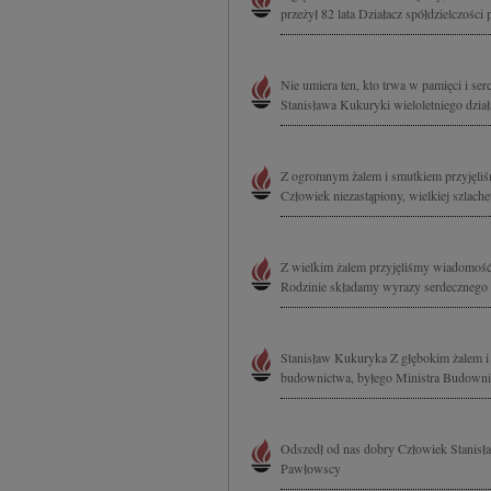
przeżył 82 lata Działacz spółdzielczości 
Nie umiera ten, kto trwa w pamięci i s
Stanisława Kukuryki wieloletniego dział
Z ogromnym żalem i smutkiem przyjęliś
Człowiek niezastąpiony, wielkiej szlach
Z wielkim żalem przyjęliśmy wiadomość 
Rodzinie składamy wyrazy serdecznego 
Stanisław Kukuryka Z głębokim żalem i
budownictwa, byłego Ministra Budownic
Odszedł od nas dobry Człowiek Stanisł
Pawłowscy