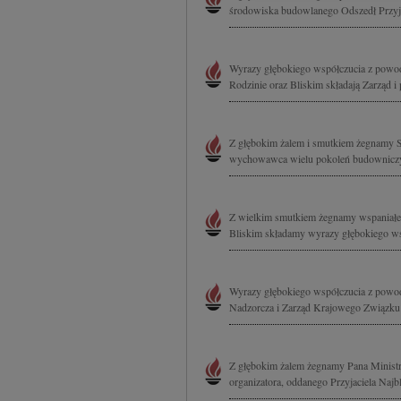
Przechowywanie informa
środowiska budowlanego Odszedł Przyja
treści, badnie odbiorcó
Wyrazy głębokiego współczucia z powod
Rodzinie oraz Bliskim składają Zarząd 
Z głębokim żalem i smutkiem żegnamy 
wychowawca wielu pokoleń budowniczyc
Z wielkim smutkiem żegnamy wspaniałeg
Bliskim składamy wyrazy głębokiego w
Wyrazy głębokiego współczucia z powod
Nadzorcza i Zarząd Krajowego Związku
Z głębokim żalem żegnamy Pana Ministr
organizatora, oddanego Przyjaciela Naj