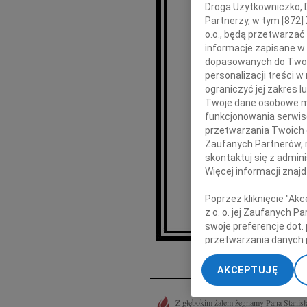
Droga Użytkowniczko, Dr
Partnerzy, w tym [
872
]
o.o., będą przetwarzać 
polskiego polityka i działa
informacje zapisane w
dopasowanych do Twoich
personalizacji treści 
składa
ograniczyć jej zakres
Twoje dane osobowe mo
funkcjonowania serwisó
R
przetwarzania Twoich da
Zaufanych Partnerów, 
skontaktuj się z admin
Więcej informacji znaj
Prez
Poprzez kliknięcie "Ak
z o. o. jej Zaufanych 
swoje preferencje dot.
przetwarzania danych 
I
„Ustawienia zaawansow
AKCEPTUJĘ
My, nasi Zaufani Part
dokładnych danych geol
Z głębokim żalem żegnamy Pana Stanisł