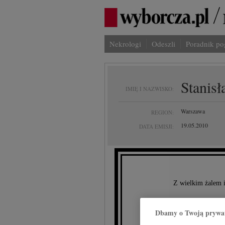
Nekrologi
Odeszli
Poradnik p
Stanis
IMIĘ I NAZWISKO:
Warszawa
REGION:
19.05.2010
DATA EMISJI:
Z wielkim żalem 
Dbamy o Twoją prywa
Stan