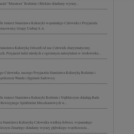
cji na urządzeniu lub dostęp do nich. Spersonalizowane reklamy i tre
ciel "Muratora" Rodzinie i Bliskim składamy wyrazy...
w i ulepszanie usług.
Lista Zaufanych Partnerów
u śmierci Stanisława Kukuryki wspaniałego Człowieka i Przyjaciela
i pracownicy Grupy Unibep S.A.
Stanisława Kukurykę Odszedł od nas Człowiek charyzmatyczny,
h, Przyjaciel ludzi młodych z ogromnym autorytetem w środowisku...
o Człowieka, naszego Przyjaciela Stanisława Kukurykę Rodzinie i
spółczucia Wanda i Zygmunt Sadowscy
u śmierci Stanisława Kukuryki Rodzinie i Najbliższym składają Rada
 Rewizyjnego Spółdzielni Mieszkaniowych w...
a Stanisława Kukurykę Człowieka wielkiej dobroci, wspaniałego
bliższym Zmarłego składamy wyrazy głębokiego współczcucia...