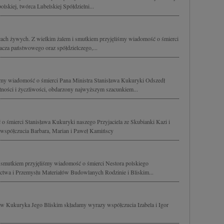
polskiej, twórca Lubelskiej Spółdzielni...
ercach żywych. Z wielkim żalem i smutkiem przyjęliśmy wiadomość o śmierci
acza państwowego oraz spółdzielczego,...
my wiadomość o śmierci Pana Ministra Stanisława Kukuryki Odszedł
etności i życzliwości, obdarzony najwyższym szacunkiem...
o śmierci Stanisława Kukuryki naszego Przyjaciela ze Skubianki Kazi i
współczucia Barbara, Marian i Paweł Kamińscy
 smutkiem przyjęliśmy wiadomość o śmierci Nestora polskiego
twa i Przemysłu Materiałów Budowlanych Rodzinie i Bliskim...
aw Kukuryka Jego Bliskim składamy wyrazy współczucia Izabela i Igor