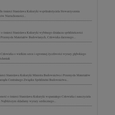
u śmierci Stanisława Kukuryki współzałożyciela Stowarzyszenia
ców Nieruchomości...
o śmierci Stanisława Kukuryki wybitnego działacza spółdzielczości
 Przemysłu Materiałów Budowlanych, Człowieka darzonego...
 Człowieka o wielkim sercu i ogromnej życzliwości wyrazy głębokiego
 Adamiak
erci Stanisława Kukuryki Ministra Budownictwa i Przemysłu Materiałów
arządu Centralnego Związku Spółdzielni Budownictwa...
mość o śmierci Stanisława Kukuryki wspaniałego Człowieka i nauczyciela
i Najbliższym składamy wyrazy serdecznego...