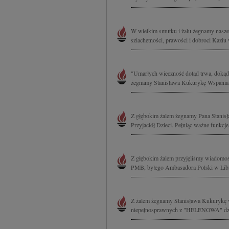
W wielkim smutku i żalu żegnamy nasze
szlachetności, prawości i dobroci Kaziu
"Umarłych wieczność dotąd trwa, dokąd
żegnamy Stanisława Kukurykę Wspaniałe
Z głębokim żalem żegnamy Pana Stanis
Przyjaciół Dzieci. Pełniąc ważne funkcj
Z głębokim żalem przyjęliśmy wiadomoś
PMB, byłego Ambasadora Polski w Libii
Z żalem żegnamy Stanisława Kukurykę wie
niepełnosprawnych z "HELENOWA" dziec