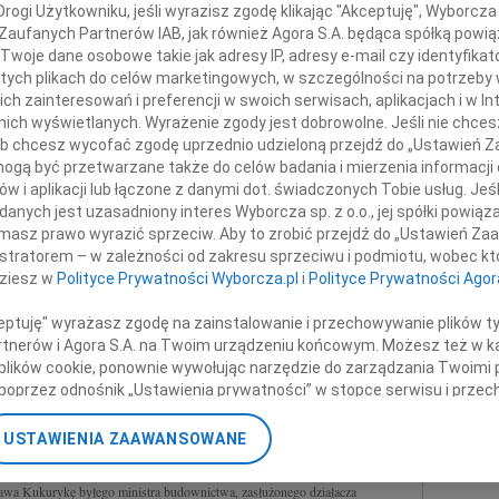
ogi Użytkowniku, jeśli wyrazisz zgodę klikając "Akceptuję", Wyborcza sp
05.0
 Zaufanych Partnerów IAB, jak również Agora S.A. będąca spółką powi
Panu 
Twoje dane osobowe takie jak adresy IP, adresy e-mail czy identyfikato
+ wię
cza gospodarczego wielce zasłużonego dla budownictwa
 tych plikach do celów marketingowych, w szczególności na potrzeby 
NAJNOWS
 zainteresowań i preferencji w swoich serwisach, aplikacjach i w Int
w nich wyświetlanych. Wyrażenie zgody jest dobrowolne. Jeśli nie chce
m wyrazy szczerego współczucia
Eugen
 lub chcesz wycofać zgodę uprzednio udzieloną przejdź do „Ustawień
04.0
gą być przetwarzane także do celów badania i mierzenia informacji
Elżbi
w i aplikacji lub łączone z danymi dot. świadczonych Tobie usług. Jeś
05.0
odzinie i Bliskim
nych jest uzasadniony interes Wyborcza sp. z o.o., jej spółki powiąza
Jacek
masz prawo wyrazić sprzeciw. Aby to zrobić przejdź do „Ustawień Z
05.0
istratorem – w zależności od zakresu sprzeciwu i podmiotu, wobec któ
05.0
dziesz w
Polityce Prywatności Wyborcza.pl
i
Polityce Prywatności Agor
Andrzej Arendarski
Andrz
es Krajowej Izby Gospodarczej
05.0
ceptuję" wyrażasz zgodę na zainstalowanie i przechowywanie plików t
05.0
Partnerów i Agora S.A. na Twoim urządzeniu końcowym. Możesz też w ka
 plików cookie, ponownie wywołując narzędzie do zarządzania Twoimi 
+ wię
poprzez odnośnik „Ustawienia prywatności” w stopce serwisu i przec
nne kondolencje
ane”. Zmiana ustawień plików cookie możliwa jest także za pomocą u
USTAWIENIA ZAAWANSOWANE
nerzy i Agora S.A. możemy przetwarzać dane osobowe w następującyc
okalizacyjnych. Aktywne skanowanie charakterystyki urządzenia do ce
awa Kukurykę byłego ministra budownictwa, zasłużonego działacza