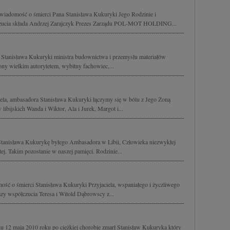
 wiadomość o śmierci Pana Stanisława Kukuryki Jego Rodzinie i
czucia składa Andrzej Zarajczyk Prezes Zarządu POL-MOT HOLDING...
 Stanisława Kukuryki ministra budownictwa i przemysłu materiałów
y wielkim autorytetem, wybitny fachowiec,...
iela, ambasadora Stanisława Kukuryki łączymy się w bólu z Jego Żoną
 libijskich Wanda i Wiktor, Ala i Jurek, Margot i...
tanisława Kukurykę byłego Ambasadora w Libii, Człowieka niezwykłej
tej. Takim pozostanie w naszej pamięci. Rodzinie...
ść o śmierci Stanisława Kukuryki Przyjaciela, wspaniałego i życzliwego
y współczucia Teresa i Witold Dąbrowscy z...
u 12 maja 2010 roku po ciężkiej chorobie zmarł Stanisław Kukuryka który