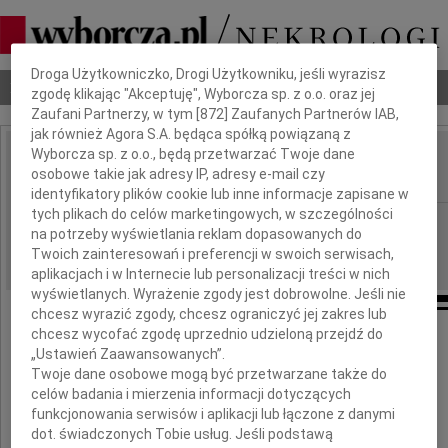
Dbamy o Twoją prywatność
Droga Użytkowniczko, Drogi Użytkowniku, jeśli wyrazisz
Nekrologi
Odeszli
Poradnik pogrzebowy
zgodę klikając "Akceptuję", Wyborcza sp. z o.o. oraz jej
Zaufani Partnerzy, w tym [
872
] Zaufanych Partnerów IAB,
jak również Agora S.A. będąca spółką powiązaną z
Wyborcza sp. z o.o., będą przetwarzać Twoje dane
Aldona Jawłowska
osobowe takie jak adresy IP, adresy e-mail czy
IMIĘ I NAZWISKO:
identyfikatory plików cookie lub inne informacje zapisane w
tych plikach do celów marketingowych, w szczególności
cała Polska
REGION:
na potrzeby wyświetlania reklam dopasowanych do
18.05.2010
DATA EMISJI:
Twoich zainteresowań i preferencji w swoich serwisach,
aplikacjach i w Internecie lub personalizacji treści w nich
wyświetlanych. Wyrażenie zgody jest dobrowolne. Jeśli nie
chcesz wyrazić zgody, chcesz ograniczyć jej zakres lub
chcesz wycofać zgodę uprzednio udzieloną przejdź do
Z ogromnym żalem żegnamy
„Ustawień Zaawansowanych”.
Twoje dane osobowe mogą być przetwarzane także do
celów badania i mierzenia informacji dotyczących
prof. dr hab.
funkcjonowania serwisów i aplikacji lub łączone z danymi
dot. świadczonych Tobie usług. Jeśli podstawą