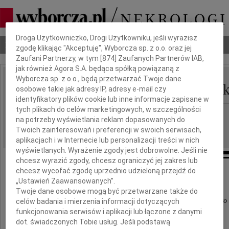
Dbamy o Twoją prywatność
Droga Użytkowniczko, Drogi Użytkowniku, jeśli wyrazisz
Nekrologi
Odeszli
Poradnik pogrzebowy
zgodę klikając "Akceptuję", Wyborcza sp. z o.o. oraz jej
Zaufani Partnerzy, w tym [
874
] Zaufanych Partnerów IAB,
jak również Agora S.A. będąca spółką powiązaną z
Wyborcza sp. z o.o., będą przetwarzać Twoje dane
Mieczysław Koczorowsk
osobowe takie jak adresy IP, adresy e-mail czy
IMIĘ I NAZWISKO:
identyfikatory plików cookie lub inne informacje zapisane w
tych plikach do celów marketingowych, w szczególności
Poznań
REGION:
na potrzeby wyświetlania reklam dopasowanych do
24.02.2018
DATA EMISJI:
Twoich zainteresowań i preferencji w swoich serwisach,
aplikacjach i w Internecie lub personalizacji treści w nich
wyświetlanych. Wyrażenie zgody jest dobrowolne. Jeśli nie
chcesz wyrazić zgody, chcesz ograniczyć jej zakres lub
chcesz wycofać zgodę uprzednio udzieloną przejdź do
„Ustawień Zaawansowanych”.
"Muzyka, będąc ze swej natury nieśmiertelna,
Twoje dane osobowe mogą być przetwarzane także do
potrafi czasem przedłużyć życie tych, którzy są z nią blisko
celów badania i mierzenia informacji dotyczących
funkcjonowania serwisów i aplikacji lub łączone z danymi
T. Pratchett
dot. świadczonych Tobie usług. Jeśli podstawą