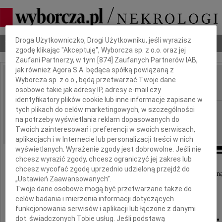
Dbamy o Twoją prywatność
Droga Użytkowniczko, Drogi Użytkowniku, jeśli wyrazisz
Nekrologi
Odeszli
Poradnik pogrzebowy
zgodę klikając "Akceptuję", Wyborcza sp. z o.o. oraz jej
Zaufani Partnerzy, w tym [
874
] Zaufanych Partnerów IAB,
jak również Agora S.A. będąca spółką powiązaną z
Wyborcza sp. z o.o., będą przetwarzać Twoje dane
Zygmunt Syrokomski
IMIĘ I NAZWISKO:
osobowe takie jak adresy IP, adresy e-mail czy
identyfikatory plików cookie lub inne informacje zapisane w
tych plikach do celów marketingowych, w szczególności
cała Polska
REGION:
na potrzeby wyświetlania reklam dopasowanych do
18.05.2010
DATA EMISJI:
Twoich zainteresowań i preferencji w swoich serwisach,
aplikacjach i w Internecie lub personalizacji treści w nich
wyświetlanych. Wyrażenie zgody jest dobrowolne. Jeśli nie
chcesz wyrazić zgody, chcesz ograniczyć jej zakres lub
chcesz wycofać zgodę uprzednio udzieloną przejdź do
10 maja 2010 roku w wieku 102 lat odszedł na wieczn
„Ustawień Zaawansowanych”.
Twoje dane osobowe mogą być przetwarzane także do
celów badania i mierzenia informacji dotyczących
harcmistrz
funkcjonowania serwisów i aplikacji lub łączone z danymi
dot. świadczonych Tobie usług. Jeśli podstawą