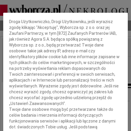
Dbamy o Twoją prywatność
Droga Użytkowniczko, Drogi Użytkowniku, jeśli wyrazisz
Nekrologi
Odeszli
Poradnik pogrzebowy
zgodę klikając "Akceptuję", Wyborcza sp. z o.o. oraz jej
Zaufani Partnerzy, w tym [
872
] Zaufanych Partnerów IAB,
jak również Agora S.A. będąca spółką powiązaną z
Wyborcza sp. z o.o., będą przetwarzać Twoje dane
osobowe takie jak adresy IP, adresy e-mail czy
IMIĘ I NAZWISKO:
identyfikatory plików cookie lub inne informacje zapisane w
Łódź
tych plikach do celów marketingowych, w szczególności
REGION:
na potrzeby wyświetlania reklam dopasowanych do
18.05.2010
DATA EMISJI:
Twoich zainteresowań i preferencji w swoich serwisach,
aplikacjach i w Internecie lub personalizacji treści w nich
wyświetlanych. Wyrażenie zgody jest dobrowolne. Jeśli nie
chcesz wyrazić zgody, chcesz ograniczyć jej zakres lub
chcesz wycofać zgodę uprzednio udzieloną przejdź do
... nie umiera ten, kto trwa w pamięci żywych...
„Ustawień Zaawansowanych”.
Twoje dane osobowe mogą być przetwarzane także do
celów badania i mierzenia informacji dotyczących
Serdeczne wyrazy współczucia
funkcjonowania serwisów i aplikacji lub łączone z danymi
dot. świadczonych Tobie usług. Jeśli podstawą