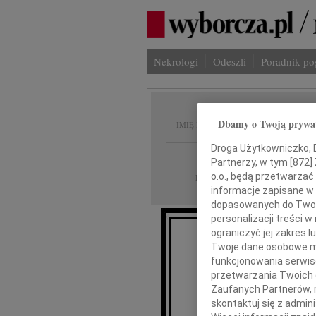
Nekrologi
Odeszli
Poradnik p
Zdzisł
Dbamy o Twoją prywa
IMIĘ I NAZWISKO:
Droga Użytkowniczko, Dr
Poznań
REGION:
Partnerzy, w tym [
872
]
17.02.2018
o.o., będą przetwarzać 
DATA EMISJI:
informacje zapisane w
dopasowanych do Twoich
personalizacji treści 
ograniczyć jej zakres
Twoje dane osobowe mo
Z głę
funkcjonowania serwisó
przetwarzania Twoich da
że 14 lut
Zaufanych Partnerów, 
w wie
skontaktuj się z admin