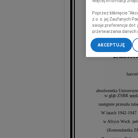
Więcej informacji znaj
Poprzez kliknięcie "Ak
z o. o. jej Zaufanych 
swoje preferencje dot.
przetwarzania danych 
„Ustawienia zaawansow
AKCEPTUJĘ
My, nasi Zaufani Part
Zdzis
dokładnych danych geol
Przechowywanie informa
treści, badnie odbiorcó
harcer
absolwentka Uniwersyte
w głąb ZSRR spędz
następnie przeszła tuł
W latach 1942-1947 
w Afryce Wsch. peł
(Komendantka ZHP