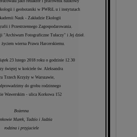
pracowała jako redaktor i pracownik naukowy
ekologii i geobotaniki w PWRiL u i instytutach
Akademii Nauk - Zakładzie Ekologii
grafii i Przestrzennego Zagospodarowania.
i "Archiwum Fotograficzne Tułaczy" i Jej dzieł.
życiem wierna Prawu Harcerskiemu.
ątek 23 lutego 2018 roku o godzinie 12.30
y świętej w kościele św. Aleksandra
cu Trzech Krzyży w Warszawie,
dprowadzimy do grobu rodzinnego
nie Wawerskim - ulica Korkowa 152
Bożenna
nkowie Marek, Tadzio i Jadzia
rodzina i przyjaciele