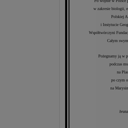
Po wojnie w Polsce 
w zakresie biologii, 
Polskiej 
i Instytucie Geo
Współtwórczyni Fundacj
Całym swym 
Pożegnamy ją w pi
podczas msz
na Pla
po czym o
na Marysi
brata