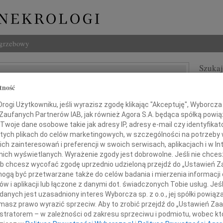
ogrzebowy
Szukaj
awa Maria Wójcik
Imię i na
tność
ogi Użytkowniku, jeśli wyrazisz zgodę klikając "Akceptuję", Wyborcza sp
 Zaufanych Partnerów IAB, jak również Agora S.A. będąca spółką powi
Twoje dane osobowe takie jak adresy IP, adresy e-mail czy identyfikato
INNE NE
 tych plikach do celów marketingowych, w szczególności na potrzeby 
 zainteresowań i preferencji w swoich serwisach, aplikacjach i w Int
Tadeu
w nich wyświetlanych. Wyrażenie zgody jest dobrowolne. Jeśli nie chce
Z ogr
 lub chcesz wycofać zgodę uprzednio udzieloną przejdź do „Ustawień
Krys
gą być przetwarzane także do celów badania i mierzenia informacji
Z głę
bokim smutkiem zawiadamiam,
w i aplikacji lub łączone z danymi dot. świadczonych Tobie usług. Jeś
Kryst
nych jest uzasadniony interes Wyborcza sp. z o.o., jej spółki powiąza
ego 2018 roku, po ciężkiej chorobie
"Pan 
masz prawo wyrazić sprzeciw. Aby to zrobić przejdź do „Ustawień Z
Zbign
ku 103 lat zmarła moja Mama
istratorem – w zależności od zakresu sprzeciwu i podmiotu, wobec któ
W dni