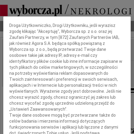
Dbamy o Twoją prywatność
Droga Użytkowniczko, Drogi Użytkowniku, jeśli wyrazisz
Nekrologi
Odeszli
Poradnik pogrzebowy
zgodę klikając "Akceptuję", Wyborcza sp. z o.o. oraz jej
Zaufani Partnerzy, w tym [
872
] Zaufanych Partnerów IAB,
jak również Agora S.A. będąca spółką powiązaną z
Dov.r. Aleksandrowicz
Wyborcza sp. z o.o., będą przetwarzać Twoje dane
IMIĘ I NAZWISKO:
osobowe takie jak adresy IP, adresy e-mail czy
identyfikatory plików cookie lub inne informacje zapisane w
Kraków
REGION:
tych plikach do celów marketingowych, w szczególności
na potrzeby wyświetlania reklam dopasowanych do
08.02.2018
DATA EMISJI:
Twoich zainteresowań i preferencji w swoich serwisach,
aplikacjach i w Internecie lub personalizacji treści w nich
wyświetlanych. Wyrażenie zgody jest dobrowolne. Jeśli nie
chcesz wyrazić zgody, chcesz ograniczyć jej zakres lub
Dnia 6 lutego 2018 roku zmarł w Izraelu
chcesz wycofać zgodę uprzednio udzieloną przejdź do
„Ustawień Zaawansowanych”.
Twoje dane osobowe mogą być przetwarzane także do
prof.
celów badania i mierzenia informacji dotyczących
funkcjonowania serwisów i aplikacji lub łączone z danymi
Dov R. Aleksandrowic
dot. świadczonych Tobie usług. Jeśli podstawą