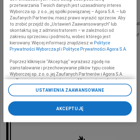
przetwarzania Twoich danych jest uzasadniony interes
Wyborcza sp. z o.o., jej spółki powiązanej – Agora S.A. – lub
Psychiatra
Zaufanych Partnerów, masz prawo wyrazić sprzeciw. Aby
Nasz drogi Przyjaciel, Człowiek wielkiego serca i życzl
to zrobić przejdź do „Ustawień Zaawansowanych” lub
skontaktuj się z administratorem – w zależności od
Będzie nam Pana bardzo brakowało Profesorze!
zakresu sprzeciwu i podmiotu, wobec którego jest
kierowany. Więcej informacji znajdziesz w
Polityce
Wyrazy żalu i współczucia
Prywatności Wyborcza.pl
i
Polityce Prywatności Agora S.A.
Rodzinie i Bliskim
Poprzez kliknięcie "Akceptuję" wyrażasz zgodę na
zainstalowanie i przechowywanie plików typu cookie
Wyborczej sp. z o. o. jej Zaufanych Partnerów i Agora S.A.
w Izraelu i w Polsce
na Twoim urządzeniu końcowym. Możesz też w każdej
chwili zmienić swoje preferencje dot. plików cookie,
składają
USTAWIENIA ZAAWANSOWANE
ponownie wywołując narzędzie do zarządzania Twoimi
preferencjami dot. przetwarzania danych poprzez
Ania, Marta i Dorota z rodzinami
odnośnik „Ustawienia prywatności” w stopce serwisu i
AKCEPTUJĘ
przechodząc do sekcji „Ustawienia zaawansowane”.
Zmiana ustawień plików cookie możliwa jest także za
pomocą ustawień przeglądarki.
My, nasi Zaufani Partnerzy i Agora S.A. możemy