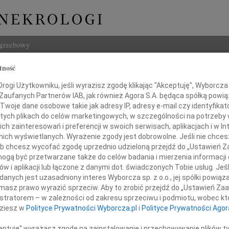
ogrzebowy
tność
Szukaj
a Mika
ogi Użytkowniku, jeśli wyrazisz zgodę klikając "Akceptuję", Wyborcza sp
Imię i na
 Zaufanych Partnerów IAB, jak również Agora S.A. będąca spółką powi
Twoje dane osobowe takie jak adresy IP, adresy e-mail czy identyfikato
 tych plikach do celów marketingowych, w szczególności na potrzeby 
 zainteresowań i preferencji w swoich serwisach, aplikacjach i w Int
w nich wyświetlanych. Wyrażenie zgody jest dobrowolne. Jeśli nie chce
INNE NE
 lub chcesz wycofać zgodę uprzednio udzieloną przejdź do „Ustawień
Mari
gą być przetwarzane także do celów badania i mierzenia informacji
Z głę
w i aplikacji lub łączone z danymi dot. świadczonych Tobie usług. Jeś
Barba
zawiadamiamy, że dnia 3 lutego 2018 roku
nych jest uzasadniony interes Wyborcza sp. z o.o., jej spółki powiąza
Z głę
odeszła
masz prawo wyrazić sprzeciw. Aby to zrobić przejdź do „Ustawień Z
Zygf
istratorem – w zależności od zakresu sprzeciwu i podmiotu, wobec któ
Z żal
dziesz w
Polityce Prywatności Wyborcza.pl
i
Polityce Prywatności Agor
Janus
Dnia 
ceptuję" wyrażasz zgodę na zainstalowanie i przechowywanie plików t