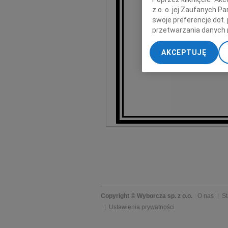
z o. o. jej Zaufanych 
U
swoje preferencje dot.
przetwarzania danych 
„Ustawienia zaawansow
Pogrzeb odbędzie się
AKCEPTUJĘ
w Gliwicach na Cme
My, nasi Zaufani Part
dokładnych danych geol
Przechowywanie informa
treści, badnie odbiorcó
Copyright © Wyborcza sp. z o.o.
O nas
St
Ustawienia prywatności