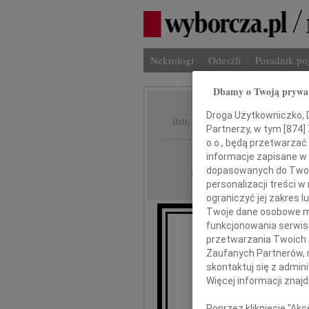
Nekrologi
Odeszli
Poradnik p
Dbamy o Twoją prywa
Urszul
Droga Użytkowniczko, Dr
IMIĘ I NAZWISKO:
Partnerzy, w tym [
874
]
o.o., będą przetwarzać 
Katowice
REGION:
informacje zapisane w
dopasowanych do Twoich
07.02.2018
DATA EMISJI:
personalizacji treści 
ograniczyć jej zakres
Twoje dane osobowe mo
funkcjonowania serwisó
Z głębokim żalem 
przetwarzania Twoich da
Zaufanych Partnerów, 
skontaktuj się z admin
Więcej informacji znaj
Poprzez kliknięcie "Ak