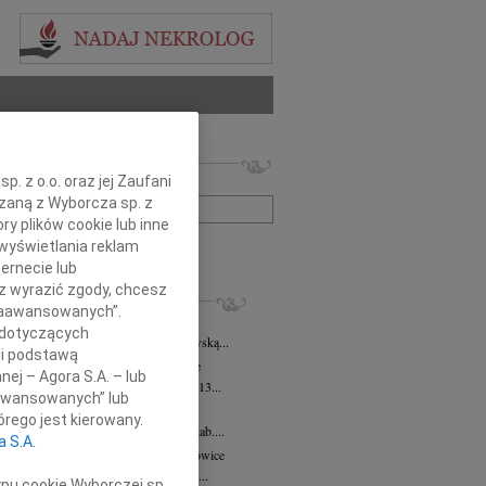
 nekrologów i wspomnień
. z o.o. oraz jej Zaufani
zwisko lub numer ogłoszenia:
ązaną z Wyborcza sp. z
ry plików cookie lub inne
wyświetlania reklam
+ szukanie zaawansowane
ernecie lub
sz wyrazić zgody, chcesz
KROLOGI
 Zaawansowanych”.
a Gniewska
28.05.2026
Katowice
 dotyczących
bokim smutkiem żegnamy Marię Gniewską...
li podstawą
ra Buchta-Demel
15.05.2026
Katowice
nej – Agora S.A. – lub
bokim żalem zawiadamiamy, że w dniu 13...
aawansowanych” lub
ryd Nowak
22.04.2026
Katowice
rego jest kierowany.
em zawiadamiamy, że odszedł prof. dr hab....
a S.A.
z Kożusznik
wiek: 75
13.04.2026
Katowice
7 kwietnia 2026 roku odszedł od nas w...
ypu cookie Wyborczej sp.