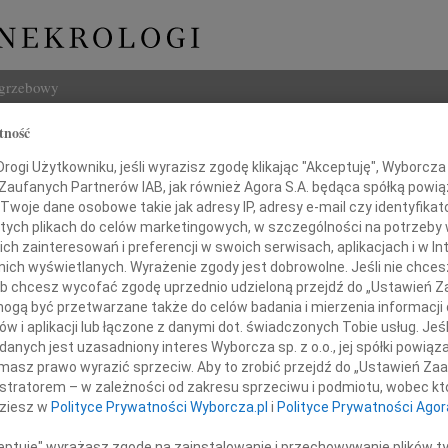
ogrzebowy
tność
Szukaj
ogi Użytkowniku, jeśli wyrazisz zgodę klikając "Akceptuję", Wyborcza sp
Imię i na
 Zaufanych Partnerów IAB, jak również Agora S.A. będąca spółką powi
Twoje dane osobowe takie jak adresy IP, adresy e-mail czy identyfikato
 tych plikach do celów marketingowych, w szczególności na potrzeby 
 zainteresowań i preferencji w swoich serwisach, aplikacjach i w Int
w nich wyświetlanych. Wyrażenie zgody jest dobrowolne. Jeśli nie chce
INNE NE
 lub chcesz wycofać zgodę uprzednio udzieloną przejdź do „Ustawień
Jan P
gą być przetwarzane także do celów badania i mierzenia informacji
Z głę
w i aplikacji lub łączone z danymi dot. świadczonych Tobie usług. Jeś
y najszczerszego współczucia
Bożen
nych jest uzasadniony interes Wyborcza sp. z o.o., jej spółki powiąza
Drogi
masz prawo wyrazić sprzeciw. Aby to zrobić przejdź do „Ustawień Z
necie Dutkiewicz
20.0
istratorem – w zależności od zakresu sprzeciwu i podmiotu, wobec któ
Z głę
dziesz w
Polityce Prywatności Wyborcza.pl
i
Polityce Prywatności Agor
Damia
z powodu śmierci
Z głę
ceptuję" wyrażasz zgodę na zainstalowanie i przechowywanie plików t