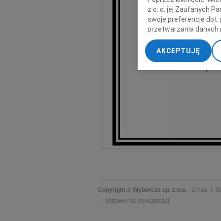
z o. o. jej Zaufanych 
swoje preferencje dot.
przetwarzania danych 
„Ustawienia zaawansow
AKCEPTUJĘ
My, nasi Zaufani Part
Zarząd i 
dokładnych danych geol
Przechowywanie informa
treści, badnie odbiorcó
Copyright © Wyborcza sp. z o.o.
O nas
St
Ustawienia prywatności