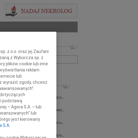
 nekrologów i wspomnień
. z o.o. oraz jej Zaufani
zwisko lub numer ogłoszenia:
ązaną z Wyborcza sp. z
ry plików cookie lub inne
wyświetlania reklam
+ szukanie zaawansowane
ernecie lub
sz wyrazić zgody, chcesz
KROLOGI
 Zaawansowanych”.
acławski
07.08.2026
Kielce
 dotyczących
bokim smutkiem przyjęliśmy wiadomość o...
li podstawą
a Szostakiewicz
20.07.2026
Kielce
nej – Agora S.A. – lub
emu Koledze Panu Notariuszowi Piotrowi...
aawansowanych” lub
5.2026
Kielce
rego jest kierowany.
bokim smutkiem przyjęliśmy wiadomość o...
a S.A.
n Pełka
15.04.2026
Kielce
bokim smutkiem przyjęliśmy wiadomość o...
ypu cookie Wyborczej sp.