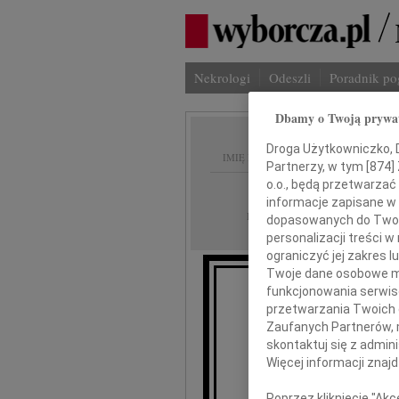
Nekrologi
Odeszli
Poradnik p
Dbamy o Twoją prywa
Droga Użytkowniczko, Dr
IMIĘ I NAZWISKO:
Partnerzy, w tym [
874
]
o.o., będą przetwarzać 
Kielce
REGION:
informacje zapisane w
07.02.2018
DATA EMISJI:
dopasowanych do Twoich
personalizacji treści 
ograniczyć jej zakres
Twoje dane osobowe mo
funkcjonowania serwisó
Wyraz
przetwarzania Twoich da
Zaufanych Partnerów, 
A
skontaktuj się z admin
Więcej informacji znaj
Poprzez kliknięcie "Ak