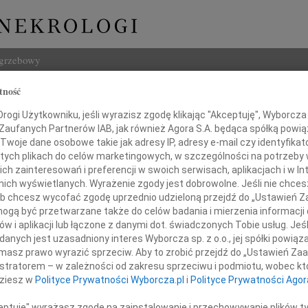
ogrzebowy
tność
Szukaj
a Sławińska
ogi Użytkowniku, jeśli wyrazisz zgodę klikając "Akceptuję", Wyborcza sp
Imię i na
 Zaufanych Partnerów IAB, jak również Agora S.A. będąca spółką powi
Twoje dane osobowe takie jak adresy IP, adresy e-mail czy identyfikato
 tych plikach do celów marketingowych, w szczególności na potrzeby 
 zainteresowań i preferencji w swoich serwisach, aplikacjach i w Int
w nich wyświetlanych. Wyrażenie zgody jest dobrowolne. Jeśli nie chce
INNE NE
 lub chcesz wycofać zgodę uprzednio udzieloną przejdź do „Ustawień
Małgo
gą być przetwarzane także do celów badania i mierzenia informacji
Z głę
w i aplikacji lub łączone z danymi dot. świadczonych Tobie usług. Jeś
Marta
 zawiadamiany, że dnia 2 lutego 2018 roku
nych jest uzasadniony interes Wyborcza sp. z o.o., jej spółki powiąza
Z głę
zmarła
masz prawo wyrazić sprzeciw. Aby to zrobić przejdź do „Ustawień Z
Stani
istratorem – w zależności od zakresu sprzeciwu i podmiotu, wobec któ
Z głę
r hab. inż. arch.
dziesz w
Polityce Prywatności Wyborcza.pl
i
Polityce Prywatności Agor
Adam 
Zarzą
ceptuję" wyrażasz zgodę na zainstalowanie i przechowywanie plików t