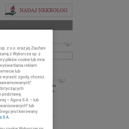
 nekrologów i wspomnień
. z o.o. oraz jej Zaufani
zwisko lub numer ogłoszenia:
ązaną z Wyborcza sp. z
ry plików cookie lub inne
wyświetlania reklam
+ szukanie zaawansowane
ernecie lub
sz wyrazić zgody, chcesz
KROLOGI
 Zaawansowanych”.
rzata Kościelska
06.08.2026
cała Polska
 dotyczących
bokim smutkiem żegnam Panią Profesor...
li podstawą
 Rytel
31.07.2026
cała Polska
nej – Agora S.A. – lub
bokim żalem w sercu żegnamy naszą...
aawansowanych” lub
sław Gomułka
27.07.2026
cała Polska
rego jest kierowany.
bokim żalem przyjęliśmy wiadomość o...
a S.A.
Pilecki
17.07.2026
cała Polska
d Podkarpackiego Stowarzyszenia...
ypu cookie Wyborczej sp.