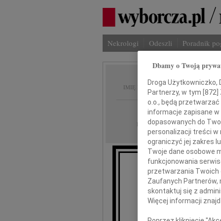
Nekrologi
Odeszli
Poradnik p
Dbamy o Twoją prywa
Jadwig
Droga Użytkowniczko, Dr
IMIĘ I NAZWISKO:
Partnerzy, w tym [
872
]
o.o., będą przetwarzać 
cała Polska
REGION:
informacje zapisane w
dopasowanych do Twoich
06.02.2018
DATA EMISJI:
personalizacji treści 
ograniczyć jej zakres
Twoje dane osobowe mo
funkcjonowania serwisó
Z głębokim żalem
przetwarzania Twoich da
Zaufanych Partnerów, 
skontaktuj się z admin
d
Więcej informacji znaj
Poprzez kliknięcie "Ak