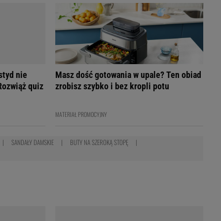
styd nie
Masz dość gotowania w upale? Ten obiad
Rozwiąż quiz
zrobisz szybko i bez kropli potu
MATERIAŁ PROMOCYJNY
SANDAŁY DAMSKIE
BUTY NA SZEROKĄ STOPĘ