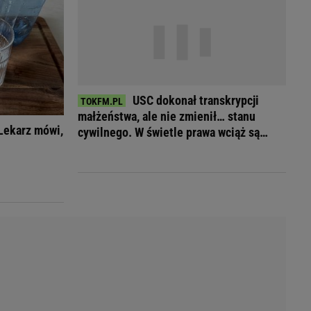
Przetargi
Licytacje komornicze
Komputery Forum
Alkomat online
Kalkulator opłacalności LPG
Przelicznik cm na cale i stopy
USC dokonał transkrypcji
Kalkulator momentu obrotowego
małżeństwa, ale nie zmienił… stanu
Kalkulator mocy
Lekarz mówi,
cywilnego. W świetle prawa wciąż są
Kalkulator zużycia paliwa
pannami
Kalkulator rozmiaru opon
Przelicznik mile na kilometry