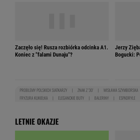
Zaczęło się! Rusza rozbiórka odcinka A1.
Jerzy Zięb
Koniec z "falami Dunaju"?
Bogucki: P
PROBLEMY POLSKICH SIATKARZY
ZNAK Z '30'
WISŁAWA SZYMBORSKA
FRYZURA KUKIEŁKA
ELEGANCKIE BUTY
BALERINY
ESPADRYLE
LETNIE OKAZJE