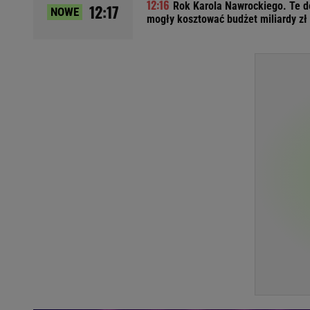
Rok Karola Nawrockiego. Te d
12:17
NOWE
Ładowanie samochodu elektrycznego
mogły kosztować budżet miliardy zł
Filtr cząstek stałych
Brzydki zapach w samochodzie
Numer Vin
Ogłoszenia motoryzacyjne
Waluty
Komunikaty
Opel Meriva
Toyota Auris
Toyota Avensis
Jeep Grand Cherokee
POPULARNE TEMATY
Liga Mistrzów
Legia Warszawa
Liga Europy
Paszport Covidowy
Piłka Nożna
Wczasy w górach