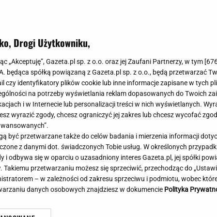
Meghan Markle
Krzesełka do ka
Magda Gessler
Łóżka dla dzieci
Barbara Kurdej-Szatan
Foteliki samoc
ko, Drogi Użytkowniku,
Księżna Kate
Przepisy
Porady
Jak zrobić?
jąc „Akceptuję”, Gazeta.pl sp. z o.o. oraz jej Zaufani Partnerzy, w tym [
67
.A. będąca spółką powiązaną z Gazeta.pl sp. z o.o., będą przetwarzać T
Na czasie
Grzyby
ail czy identyfikatory plików cookie lub inne informacje zapisane w tych p
Memy
Koronawirus
gólności na potrzeby wyświetlania reklam dopasowanych do Twoich zain
Radio Zet
Porady - Zdrowi
acjach i w Internecie lub personalizacji treści w nich wyświetlanych. Wyr
Radio Pogoda
Sukienki jeanso
cesz wyrazić zgody, chcesz ograniczyć jej zakres lub chcesz wycofać zgo
Radio internetowe
Torebki worki
aawansowanych”.
 być przetwarzane także do celów badania i mierzenia informacji dot
Rock Radio
Życzenia
 łączone z danymi dot. świadczonych Tobie usług. W określonych przypad
Złote Przeboje
Życzenia urodz
i odbywa się w oparciu o uzasadniony interes Gazeta.pl, jej spółki powi
Chillizet - radio internetowe
Życzenia imien
. Takiemu przetwarzaniu możesz się sprzeciwić, przechodząc do „Ust
Podcasty
Newsy, plotki - 
nistratorem – w zależności od zakresu sprzeciwu i podmiotu, wobec które
E-booki - Audiobooki
Lifestyle
etwarzaniu danych osobowych znajdziesz w dokumencie
Polityka Prywatn
Planeta.pl
Co obejrzeć