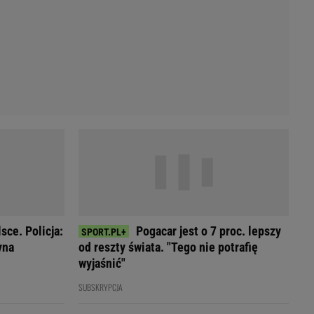
ce. Policja:
Pogacar jest o 7 proc. lepszy
yna
od reszty świata. "Tego nie potrafię
wyjaśnić"
SUBSKRYPCJA