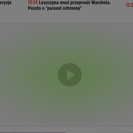
ecyzje
Leszczyna musi przeprosić Warchoła.
Telewizor LG O
Poszło o "parasol ochronny"
Doda
Kalkulator Poro
Magda Gessler
Kalendarz dni p
Agnieszka Woźniak-Starak
Kalendarz ciąży