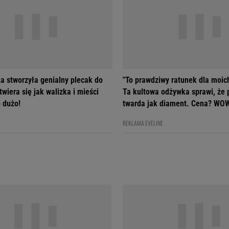
a stworzyła genialny plecak do
"To prawdziwy ratunek dla moic
wiera się jak walizka i mieści
Ta kultowa odżywka sprawi, że 
 dużo!
twarda jak diament. Cena? WO
REKLAMA EVELINE