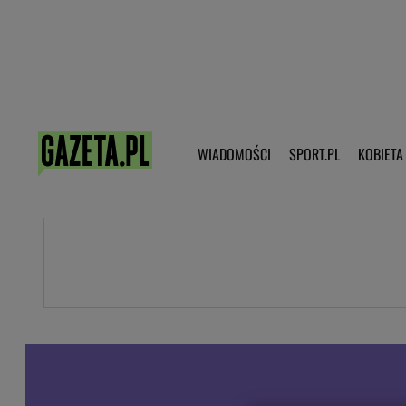
Poczta - Logowanie
Pobierz 
WIADOMOŚCI
SPORT.PL
KOBIETA
DZIECKO
KOBIETA
KULTURA
NEX
WIADOMOŚCI
SPORT
G.PL
Skoki narciarskie
Haps.pl
Ekstraklasa
Wiadomości ze świata
Bundesliga
Sport wiadomości
Liga Mistrzów
Horoskop
Liga Europy
Papież Franiszek
Koszykówka