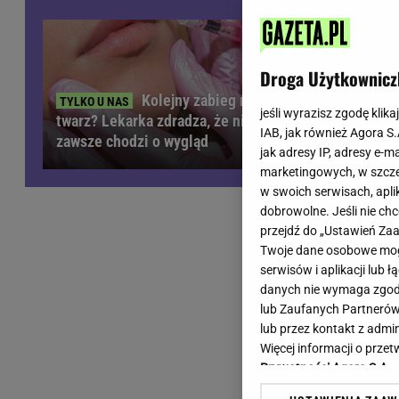
Wiadomości z Polski
Tenis
Plotki na topie
Sporty Walki
Niedziela handlowa
Siatkówka
Droga Użytkownicz
Informacje na bieżąco
PlusLiga
Kolejny zabieg na
Metro Warszawa
Lekkoatletyka
jeśli wyrazisz zgodę klika
twarz? Lekarka zdradza, że nie
IAB, jak również Agora S
Duży Format
Kolarstwo
zawsze chodzi o wygląd
jak adresy IP, adresy e-m
Pogoda Warszawa
Bieganie
marketingowych, w szcze
Pogoda Kraków
Trening - ćwiczenia
w swoich serwisach, aplik
Pogoda Gdańsk
Ćwiczenia
dobrowolne. Jeśli nie ch
Pogoda Poznań
Dieta - Odżywianie
przejdź do „Ustawień Z
Twoje dane osobowe mogą
Pogoda Wrocław
Jak schudnąć?
serwisów i aplikacji lub
Gazeta na X
Sport - Fitness
danych nie wymaga zgody 
Fitness
lub Zaufanych Partnerów
F1 - Formuła 1
lub przez kontakt z admi
Więcej informacji o prz
Prywatności Agora S.A.