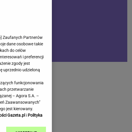
rmienia
Gliwice
Kielce
hodowe
Kraków
Lublin
Łódź
6
] Zaufanych Partnerów
woje dane osobowe takie
Olsztyn
likach do celów
Opole
teresowań i preferencji
e
Płock
ażenie zgody jest
we
Poznań
dę uprzednio udzieloną
Radom
yczących funkcjonowania
Rzeszów
kach przetwarzanie
inowe
Sosnowiec
ązanej – Agora S.A. –
inowe
Szczecin
awień Zaawansowanych”
Melo Radio
Toruń
go jest kierowany.
Trójmiasto
ości Gazeta.pl
i
Polityka
Warszawa
Wrocław