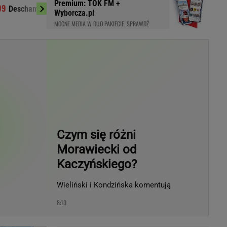
Premium: TOK FM +
Sondaż o wetac
Deschamps wróci na ławkę trenerską?
LED
Wyborcza.pl
Dominuje jedna odpo
MOCNE MEDIA W DUO PAKIECIE. SPRAWDŹ
Czym się różni
Morawiecki od
Kaczyńskiego?
Wieliński i Kondzińska komentują
du
Rodzina
łodnych
Wakacje
8:10
Sennik