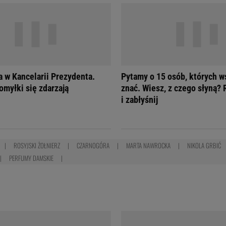
a w Kancelarii Prezydenta.
Pytamy o 15 osób, których w
omyłki się zdarzają
znać. Wiesz, z czego słyną? 
i zabłyśnij
ROSYJSKI ŻOŁNIERZ
CZARNOGÓRA
MARTA NAWROCKA
NIKOLA GRBIĆ
PERFUMY DAMSKIE