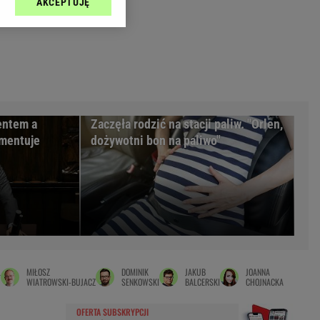
AKCEPTUJĘ
l sp. z o.o., jej
Zielona Góra
ić swoje preferencje
arzania danych poprzez
MAGAZYNY
ych”. Zmiana ustawień
syny
Kuchnia
a
Wysokie Obcasy
ach:
y
 celów identyfikacji.
entem a
Zaczęła rodzić na stacji paliw. "Orlen,
omiar reklam i treści,
rynarka
omentuje
dożywotni bon na paliwo"
enka za 29zł
zula
 wide
y
to
Ł
MIŁOSZ
DOMINIK
JAKUB
JOANNA
kim obcasie
WIATROWSKI-BUJACZ
SENKOWSKI
BALCERSKI
CHOJNACKA
OFERTA SUBSKRYPCJI