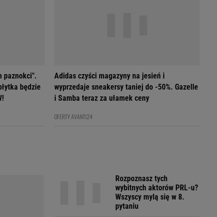
h paznokci".
Adidas czyści magazyny na jesień i
płytka będzie
wyprzedaje sneakersy taniej do -50%. Gazelle
W!
i Samba teraz za ułamek ceny
OFERTY AVANTI24
Rozpoznasz tych
wybitnych aktorów PRL-u?
Wszyscy mylą się w 8.
pytaniu