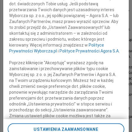
dot. świadczonych Tobie usług. Jeśli podstawą
przetwarzania Twoich danych jest uzasadniony interes
Wiesław Grudzewski
Wyborcza sp. z o.o., jej spółki powiązanej – Agora S.A. – lub
Zaufanych Partnerów, masz prawo wyrazić sprzeciw. Aby
to zrobić przejdź do „Ustawień Zaawansowanych” lub
członek korespondent Polskiej Akademii Nauk.
skontaktuj się z administratorem – w zależności od
zakresu sprzeciwu i podmiotu, wobec którego jest
Jeden z najwybitniejszych przedstawicieli nauk o zarzą
kierowany. Więcej informacji znajdziesz w
Polityce
specjalista w zakresie zarządzania wiedzą,
Prywatności Wyborcza.pl
i
Polityce Prywatności Agora S.A.
zarządzania technologiami oraz systemów organizacji i za
działalnością naukową i postępem technicznym.
Poprzez kliknięcie "Akceptuję" wyrażasz zgodę na
Honorowy przewodniczący Komitetu Nauk Organizacji i Zar
zainstalowanie i przechowywanie plików typu cookie
zastępca przewodniczącego Kapituły Medalu im. Tadeusza Ko
Wyborczej sp. z o. o. jej Zaufanych Partnerów i Agora S.A.
członek prezydium Komitetu "Polska 2000 Plus" PAN w lata
na Twoim urządzeniu końcowym. Możesz też w każdej
członek rady naukowej Instytutu Nauk Ekonomicznyc
chwili zmienić swoje preferencje dot. plików cookie,
ponownie wywołując narzędzie do zarządzania Twoimi
Wyróżniony licznymi prestiżowymi nagrodami nauk
preferencjami dot. przetwarzania danych poprzez
i odznaczeniami państwowymi,
odnośnik „Ustawienia prywatności” w stopce serwisu i
uhonorowany doktoratem honoris causa przez
przechodząc do sekcji „Ustawienia zaawansowane”.
Zmiana ustawień plików cookie możliwa jest także za
Wschodnioukraiński Narodowy Uniwersytet w Ługa
pomocą ustawień przeglądarki.
Żegnamy uczonego
USTAWIENIA ZAAWANSOWANE