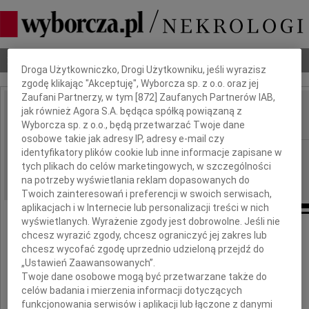
Dbamy o Twoją prywatność
Nekrologi
Odeszli
Poradnik pogrzebowy
Droga Użytkowniczko, Drogi Użytkowniku, jeśli wyrazisz
zgodę klikając "Akceptuję", Wyborcza sp. z o.o. oraz jej
Zaufani Partnerzy, w tym [
872
] Zaufanych Partnerów IAB,
jak również Agora S.A. będąca spółką powiązaną z
Wiesław Grudzewski
IMIĘ I NAZWISKO:
Wyborcza sp. z o.o., będą przetwarzać Twoje dane
osobowe takie jak adresy IP, adresy e-mail czy
identyfikatory plików cookie lub inne informacje zapisane w
cała Polska
REGION:
tych plikach do celów marketingowych, w szczególności
01.02.2018
DATA EMISJI:
na potrzeby wyświetlania reklam dopasowanych do
Twoich zainteresowań i preferencji w swoich serwisach,
aplikacjach i w Internecie lub personalizacji treści w nich
wyświetlanych. Wyrażenie zgody jest dobrowolne. Jeśli nie
chcesz wyrazić zgody, chcesz ograniczyć jej zakres lub
W dniu 30 stycznia 2018 roku
chcesz wycofać zgodę uprzednio udzieloną przejdź do
zmarł w Warszawie w wieku 84 lat
„Ustawień Zaawansowanych”.
Twoje dane osobowe mogą być przetwarzane także do
Profesor
celów badania i mierzenia informacji dotyczących
funkcjonowania serwisów i aplikacji lub łączone z danymi