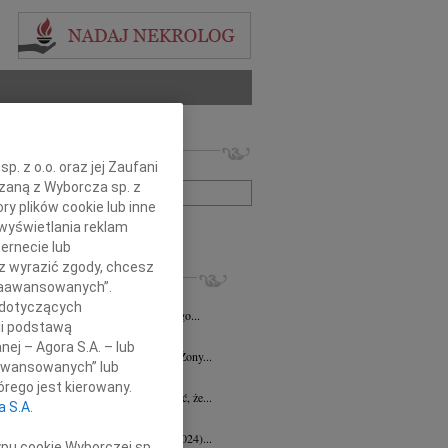
 nekrologów i wspomnień
. z o.o. oraz jej Zaufani
zwisko lub numer ogłoszenia:
ązaną z Wyborcza sp. z
ry plików cookie lub inne
wyświetlania reklam
+ szukanie zaawansowane
ernecie lub
sz wyrazić zgody, chcesz
KROLOGI
 Zaawansowanych”.
d Halka
wiek: 89
21.07.2026
Gdańsk
 dotyczących
lkim żalem i smutkiem żegnamy naszego...
li podstawą
ga Czajka
16.07.2026
Gdańsk
nej – Agora S.A. – lub
Andrzejowi Czajce z powodu śmierci Żony...
aawansowanych” lub
 Borowski
10.07.2026
Gdańsk
rego jest kierowany.
lkim smutkiem przyjęłyśmy wiadomość, że...
a S.A.
 Augustynowicz
03.07.2026
Gdańsk
 Augustynowicz z domu Hinz (1979-2024)...
ypu cookie Wyborczej sp.