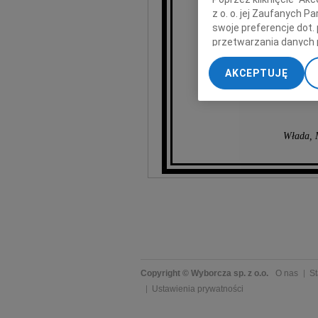
z o. o. jej Zaufanych 
swoje preferencje dot.
Józe
przetwarzania danych 
„Ustawienia zaawansow
AKCEPTUJĘ
niezwykle zas
My, nasi Zaufani Part
dokładnych danych geol
Przechowywanie informa
treści, badnie odbiorcó
Włada, M
Copyright © Wyborcza sp. z o.o.
O nas
St
Ustawienia prywatności