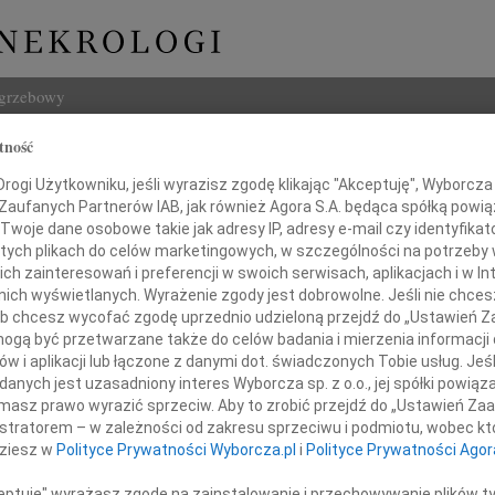
ogrzebowy
tność
Szukaj
Wyszyński
ogi Użytkowniku, jeśli wyrazisz zgodę klikając "Akceptuję", Wyborcza sp
Imię i na
 Zaufanych Partnerów IAB, jak również Agora S.A. będąca spółką powi
Twoje dane osobowe takie jak adresy IP, adresy e-mail czy identyfikato
 tych plikach do celów marketingowych, w szczególności na potrzeby 
 zainteresowań i preferencji w swoich serwisach, aplikacjach i w Int
w nich wyświetlanych. Wyrażenie zgody jest dobrowolne. Jeśli nie chce
INNE NE
 lub chcesz wycofać zgodę uprzednio udzieloną przejdź do „Ustawień
Witol
gą być przetwarzane także do celów badania i mierzenia informacji
Z wie
w i aplikacji lub łączone z danymi dot. świadczonych Tobie usług. Jeś
Jadwi
ia 2018r. pożegnaliśmy naszego Przyjaciela
nych jest uzasadniony interes Wyborcza sp. z o.o., jej spółki powiąza
Panu 
masz prawo wyrazić sprzeciw. Aby to zrobić przejdź do „Ustawień Z
Adam
istratorem – w zależności od zakresu sprzeciwu i podmiotu, wobec któ
Z wie
dziesz w
Polityce Prywatności Wyborcza.pl
i
Polityce Prywatności Agor
Alina
Alina
ceptuję" wyrażasz zgodę na zainstalowanie i przechowywanie plików t