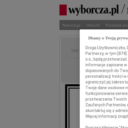
Nekrologi
Odeszli
Poradnik p
Dbamy o Twoją prywa
Józef 
Droga Użytkowniczko, Dr
IMIĘ I NAZWISKO:
Partnerzy, w tym [
874
]
o.o., będą przetwarzać 
Gdańsk
REGION:
informacje zapisane w
dopasowanych do Twoich
30.01.2018
DATA EMISJI:
personalizacji treści 
ograniczyć jej zakres
Twoje dane osobowe mo
funkcjonowania serwisó
W sobotę 27 styczn
przetwarzania Twoich da
Zaufanych Partnerów, 
skontaktuj się z admin
Więcej informacji znaj
Poprzez kliknięcie "Ak