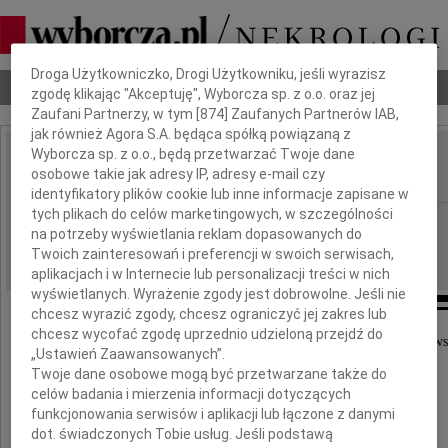
Dbamy o Twoją prywatność
Droga Użytkowniczko, Drogi Użytkowniku, jeśli wyrazisz
Nekrologi
Odeszli
Poradnik pogrzebowy
zgodę klikając "Akceptuję", Wyborcza sp. z o.o. oraz jej
Zaufani Partnerzy, w tym [
874
] Zaufanych Partnerów IAB,
jak również Agora S.A. będąca spółką powiązaną z
Wyborcza sp. z o.o., będą przetwarzać Twoje dane
Stanisław Kukuryka
osobowe takie jak adresy IP, adresy e-mail czy
IMIĘ I NAZWISKO:
identyfikatory plików cookie lub inne informacje zapisane w
tych plikach do celów marketingowych, w szczególności
cała Polska
REGION:
na potrzeby wyświetlania reklam dopasowanych do
17.05.2010
DATA EMISJI:
Twoich zainteresowań i preferencji w swoich serwisach,
aplikacjach i w Internecie lub personalizacji treści w nich
wyświetlanych. Wyrażenie zgody jest dobrowolne. Jeśli nie
chcesz wyrazić zgody, chcesz ograniczyć jej zakres lub
chcesz wycofać zgodę uprzednio udzieloną przejdź do
W dniu 12 maja 2010 roku odszedł od nas na zaws
„Ustawień Zaawansowanych”.
Twoje dane osobowe mogą być przetwarzane także do
celów badania i mierzenia informacji dotyczących
funkcjonowania serwisów i aplikacji lub łączone z danymi
dot. świadczonych Tobie usług. Jeśli podstawą