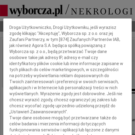
Dbamy o Twoją prywatność
Nekrologi
Odeszli
Poradnik pogrzebowy
Droga Użytkowniczko, Drogi Użytkowniku, jeśli wyrazisz
zgodę klikając "Akceptuję", Wyborcza sp. z o.o. oraz jej
Zaufani Partnerzy, w tym [
874
] Zaufanych Partnerów IAB,
jak również Agora S.A. będąca spółką powiązaną z
Józef Kałużny
Wyborcza sp. z o.o., będą przetwarzać Twoje dane
IMIĘ I NAZWISKO:
osobowe takie jak adresy IP, adresy e-mail czy
identyfikatory plików cookie lub inne informacje zapisane w
Bydgoszcz
REGION:
tych plikach do celów marketingowych, w szczególności
24.01.2018
na potrzeby wyświetlania reklam dopasowanych do
DATA EMISJI:
Twoich zainteresowań i preferencji w swoich serwisach,
aplikacjach i w Internecie lub personalizacji treści w nich
wyświetlanych. Wyrażenie zgody jest dobrowolne. Jeśli nie
chcesz wyrazić zgody, chcesz ograniczyć jej zakres lub
chcesz wycofać zgodę uprzednio udzieloną przejdź do
„Ustawień Zaawansowanych”.
Twoje dane osobowe mogą być przetwarzane także do
Jego Magnificencji Rektorowi, Prorektorom, Dziek
celów badania i mierzenia informacji dotyczących
funkcjonowania serwisów i aplikacji lub łączone z danymi
pracownikom i studentom oraz chórowi akademick