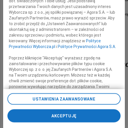
dot. świadczonych Tobie usług. Jeśli podstawą
przetwarzania Twoich danych jest uzasadniony interes
Wyborcza sp. z o.o., jej spółki powiązanej – Agora S.A. – lub
z całego serca dziękujemy za uświetnienie uroczystości p
Zaufanych Partnerów, masz prawo wyrazić sprzeciw. Aby
to zrobić przejdź do „Ustawień Zaawansowanych” lub
kochanego Męża i Ojca
skontaktuj się z administratorem – w zależności od
zakresu sprzeciwu i podmiotu, wobec którego jest
kierowany. Więcej informacji znajdziesz w
Polityce
Prywatności Wyborcza.pl
i
Polityce Prywatności Agora S.A.
Poprzez kliknięcie "Akceptuję" wyrażasz zgodę na
prof. Józefa Kałużneg
zainstalowanie i przechowywanie plików typu cookie
Wyborczej sp. z o. o. jej Zaufanych Partnerów i Agora S.A.
na Twoim urządzeniu końcowym. Możesz też w każdej
chwili zmienić swoje preferencje dot. plików cookie,
ponownie wywołując narzędzie do zarządzania Twoimi
preferencjami dot. przetwarzania danych poprzez
odnośnik „Ustawienia prywatności” w stopce serwisu i
USTAWIENIA ZAAWANSOWANE
Rodzina
przechodząc do sekcji „Ustawienia zaawansowane”.
Zmiana ustawień plików cookie możliwa jest także za
pomocą ustawień przeglądarki.
AKCEPTUJĘ
My, nasi Zaufani Partnerzy i Agora S.A. możemy