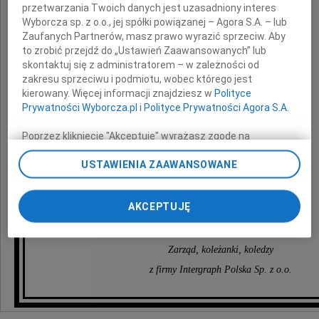
przetwarzania Twoich danych jest uzasadniony interes
Wyborcza sp. z o.o., jej spółki powiązanej – Agora S.A. – lub
Brakuje słów, by wyrazić,
Zaufanych Partnerów, masz prawo wyrazić sprzeciw. Aby
jak bardzo będzie nam Go brakowało.
to zrobić przejdź do „Ustawień Zaawansowanych” lub
skontaktuj się z administratorem – w zależności od
zakresu sprzeciwu i podmiotu, wobec którego jest
kierowany. Więcej informacji znajdziesz w
Polityce
Prywatności Wyborcza.pl
i
Polityce Prywatności Agora S.A.
Najbliższej osobie,
Poprzez kliknięcie "Akceptuję" wyrażasz zgodę na
zainstalowanie i przechowywanie plików typu cookie
Magdzie oraz Rodzinie
Wyborczej sp. z o. o. jej Zaufanych Partnerów i Agora S.A.
USTAWIENIA ZAAWANSOWANE
na Twoim urządzeniu końcowym. Możesz też w każdej
chwili zmienić swoje preferencje dot. plików cookie,
składamy
AKCEPTUJĘ
ponownie wywołując narzędzie do zarządzania Twoimi
wyrazy głębokiego współczucia
preferencjami dot. przetwarzania danych poprzez
odnośnik „Ustawienia prywatności” w stopce serwisu i
przechodząc do sekcji „Ustawienia zaawansowane”.
Zarząd, koleżanki, koledzy
Zmiana ustawień plików cookie możliwa jest także za
z firmy Intergraph Polska Sp. z o.o.
pomocą ustawień przeglądarki.
My, nasi Zaufani Partnerzy i Agora S.A. możemy