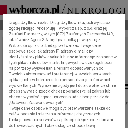
Dbamy o Twoją prywatność
Droga Użytkowniczko, Drogi Użytkowniku, jeśli wyrazisz
Nekrologi
Odeszli
Poradnik pogrzebowy
zgodę klikając "Akceptuję", Wyborcza sp. z o.o. oraz jej
Zaufani Partnerzy, w tym [
872
] Zaufanych Partnerów IAB,
jak również Agora S.A. będąca spółką powiązaną z
Wyborcza sp. z o.o., będą przetwarzać Twoje dane
Janusz Kunicki
IMIĘ I NAZWISKO:
osobowe takie jak adresy IP, adresy e-mail czy
identyfikatory plików cookie lub inne informacje zapisane w
tych plikach do celów marketingowych, w szczególności
Wrocław
REGION:
na potrzeby wyświetlania reklam dopasowanych do
17.05.2010
DATA EMISJI:
Twoich zainteresowań i preferencji w swoich serwisach,
aplikacjach i w Internecie lub personalizacji treści w nich
wyświetlanych. Wyrażenie zgody jest dobrowolne. Jeśli nie
chcesz wyrazić zgody, chcesz ograniczyć jej zakres lub
chcesz wycofać zgodę uprzednio udzieloną przejdź do
Z wielkim smutkiem i niedowierzaniem
„Ustawień Zaawansowanych”.
przyjęliśmy wiadomość o śmierci naszego Koleg
Twoje dane osobowe mogą być przetwarzane także do
celów badania i mierzenia informacji dotyczących
funkcjonowania serwisów i aplikacji lub łączone z danymi
Janusza Kunickiego
dot. świadczonych Tobie usług. Jeśli podstawą