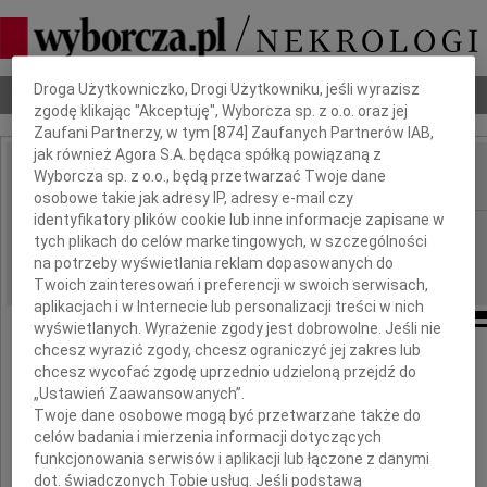
Dbamy o Twoją prywatność
Droga Użytkowniczko, Drogi Użytkowniku, jeśli wyrazisz
Nekrologi
Odeszli
Poradnik pogrzebowy
zgodę klikając "Akceptuję", Wyborcza sp. z o.o. oraz jej
Zaufani Partnerzy, w tym [
874
] Zaufanych Partnerów IAB,
jak również Agora S.A. będąca spółką powiązaną z
Wyborcza sp. z o.o., będą przetwarzać Twoje dane
IMIĘ I NAZWISKO:
osobowe takie jak adresy IP, adresy e-mail czy
identyfikatory plików cookie lub inne informacje zapisane w
Kielce
REGION:
tych plikach do celów marketingowych, w szczególności
12.01.2018
na potrzeby wyświetlania reklam dopasowanych do
DATA EMISJI:
Twoich zainteresowań i preferencji w swoich serwisach,
aplikacjach i w Internecie lub personalizacji treści w nich
wyświetlanych. Wyrażenie zgody jest dobrowolne. Jeśli nie
chcesz wyrazić zgody, chcesz ograniczyć jej zakres lub
chcesz wycofać zgodę uprzednio udzieloną przejdź do
Drogiej Koleżance
„Ustawień Zaawansowanych”.
Twoje dane osobowe mogą być przetwarzane także do
Pani
celów badania i mierzenia informacji dotyczących
funkcjonowania serwisów i aplikacji lub łączone z danymi
dot. świadczonych Tobie usług. Jeśli podstawą