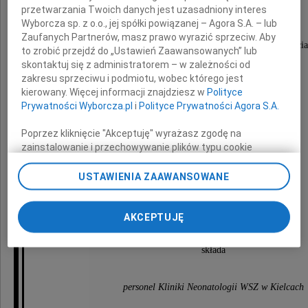
Doktor Marii Ostrowskiej
przetwarzania Twoich danych jest uzasadniony interes
Wyborcza sp. z o.o., jej spółki powiązanej – Agora S.A. – lub
Zaufanych Partnerów, masz prawo wyrazić sprzeciw. Aby
wyrazy głębokiego współczucia i słowa wsparcia
to zrobić przejdź do „Ustawień Zaawansowanych” lub
skontaktuj się z administratorem – w zależności od
z powodu śmierci
zakresu sprzeciwu i podmiotu, wobec którego jest
kierowany. Więcej informacji znajdziesz w
Polityce
Mamy
Prywatności Wyborcza.pl
i
Polityce Prywatności Agora S.A.
Poprzez kliknięcie "Akceptuję" wyrażasz zgodę na
zainstalowanie i przechowywanie plików typu cookie
Wyborczej sp. z o. o. jej Zaufanych Partnerów i Agora S.A.
na Twoim urządzeniu końcowym. Możesz też w każdej
USTAWIENIA ZAAWANSOWANE
chwili zmienić swoje preferencje dot. plików cookie,
ponownie wywołując narzędzie do zarządzania Twoimi
preferencjami dot. przetwarzania danych poprzez
AKCEPTUJĘ
odnośnik „Ustawienia prywatności” w stopce serwisu i
przechodząc do sekcji „Ustawienia zaawansowane”.
składa
Zmiana ustawień plików cookie możliwa jest także za
pomocą ustawień przeglądarki.
personel Kliniki Neonatologii WSZ w Kielcach
My, nasi Zaufani Partnerzy i Agora S.A. możemy