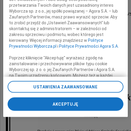
oraz
przetwarzania Twoich danych jest uzasadniony interes
Wyborcza sp. z o.o., jej spółki powiązanej – Agora S.A. – lub
Tadeuszowi i Jolancie Magnuszew
Zaufanych Partnerów, masz prawo wyrazić sprzeciw. Aby
to zrobić przejdź do „Ustawień Zaawansowanych” lub
skontaktuj się z administratorem – w zależności od
w powodu śmierci
zakresu sprzeciwu i podmiotu, wobec którego jest
kierowany. Więcej informacji znajdziesz w
Polityce
Prywatności Wyborcza.pl
i
Polityce Prywatności Agora S.A.
Mamy i Teściowej
Poprzez kliknięcie "Akceptuję" wyrażasz zgodę na
Pani
zainstalowanie i przechowywanie plików typu cookie
Wyborczej sp. z o. o. jej Zaufanych Partnerów i Agora S.A.
na Twoim urządzeniu końcowym. Możesz też w każdej
chwili zmienić swoje preferencje dot. plików cookie,
USTAWIENIA ZAAWANSOWANE
ponownie wywołując narzędzie do zarządzania Twoimi
preferencjami dot. przetwarzania danych poprzez
dr Haliny Magnuszewski
odnośnik „Ustawienia prywatności” w stopce serwisu i
AKCEPTUJĘ
przechodząc do sekcji „Ustawienia zaawansowane”.
Zmiana ustawień plików cookie możliwa jest także za
składają
pomocą ustawień przeglądarki.
My, nasi Zaufani Partnerzy i Agora S.A. możemy