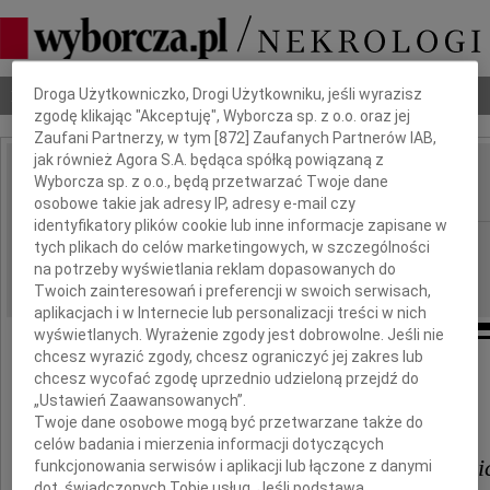
Dbamy o Twoją prywatność
Nekrologi
Odeszli
Poradnik pogrzebowy
Droga Użytkowniczko, Drogi Użytkowniku, jeśli wyrazisz
zgodę klikając "Akceptuję", Wyborcza sp. z o.o. oraz jej
Zaufani Partnerzy, w tym [
872
] Zaufanych Partnerów IAB,
jak również Agora S.A. będąca spółką powiązaną z
Halina Magnuszewska
Wyborcza sp. z o.o., będą przetwarzać Twoje dane
IMIĘ I NAZWISKO:
osobowe takie jak adresy IP, adresy e-mail czy
identyfikatory plików cookie lub inne informacje zapisane w
Częstochowa
REGION:
tych plikach do celów marketingowych, w szczególności
na potrzeby wyświetlania reklam dopasowanych do
10.01.2018
DATA EMISJI:
Twoich zainteresowań i preferencji w swoich serwisach,
aplikacjach i w Internecie lub personalizacji treści w nich
wyświetlanych. Wyrażenie zgody jest dobrowolne. Jeśli nie
chcesz wyrazić zgody, chcesz ograniczyć jej zakres lub
Wyrazy głębokiego współczucia
chcesz wycofać zgodę uprzednio udzieloną przejdź do
„Ustawień Zaawansowanych”.
Państwu
Twoje dane osobowe mogą być przetwarzane także do
celów badania i mierzenia informacji dotyczących
Barbarze i Kazimierzowi Pankiew
funkcjonowania serwisów i aplikacji lub łączone z danymi
dot. świadczonych Tobie usług. Jeśli podstawą