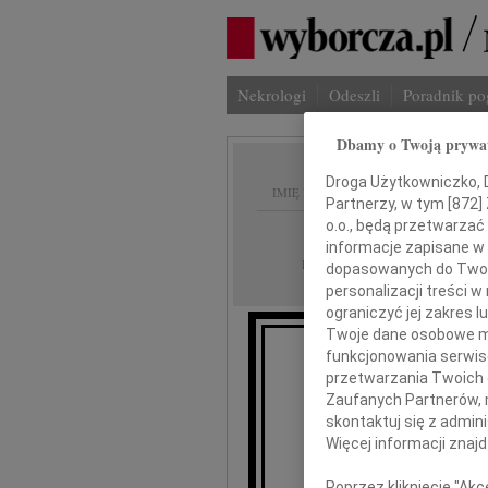
Nekrologi
Odeszli
Poradnik p
Dbamy o Twoją prywa
Droga Użytkowniczko, Dr
IMIĘ I NAZWISKO:
Partnerzy, w tym [
872
]
o.o., będą przetwarzać 
Gdańsk
REGION:
informacje zapisane w
09.01.2018
DATA EMISJI:
dopasowanych do Twoich
personalizacji treści 
ograniczyć jej zakres
Twoje dane osobowe mo
funkcjonowania serwisó
przetwarzania Twoich da
Naj
Zaufanych Partnerów, 
skontaktuj się z admin
Więcej informacji znaj
Poprzez kliknięcie "Ak