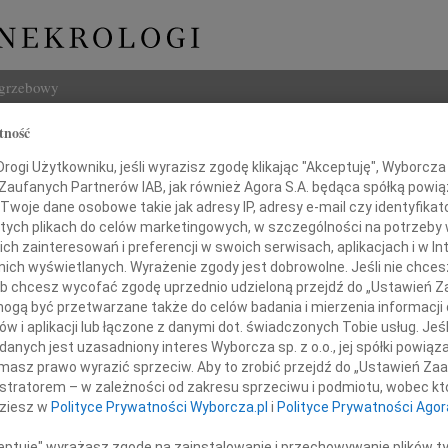
ogrzebowy
tność
Szukaj
ogi Użytkowniku, jeśli wyrazisz zgodę klikając "Akceptuję", Wyborcza sp
Imię i na
 Zaufanych Partnerów IAB, jak również Agora S.A. będąca spółką powi
Twoje dane osobowe takie jak adresy IP, adresy e-mail czy identyfikato
 tych plikach do celów marketingowych, w szczególności na potrzeby 
 zainteresowań i preferencji w swoich serwisach, aplikacjach i w Int
w nich wyświetlanych. Wyrażenie zgody jest dobrowolne. Jeśli nie chce
INNE NE
 lub chcesz wycofać zgodę uprzednio udzieloną przejdź do „Ustawień
Witol
gą być przetwarzane także do celów badania i mierzenia informacji
Z wie
w i aplikacji lub łączone z danymi dot. świadczonych Tobie usług. Jeś
Jadwi
nych jest uzasadniony interes Wyborcza sp. z o.o., jej spółki powiąza
szczersze wyrazy współczucia
Panu 
masz prawo wyrazić sprzeciw. Aby to zrobić przejdź do „Ustawień Z
Adam
dla
istratorem – w zależności od zakresu sprzeciwu i podmiotu, wobec któ
Z wie
dziesz w
Polityce Prywatności Wyborcza.pl
i
Polityce Prywatności Agor
Pani
Alina
Alina
ceptuję" wyrażasz zgodę na zainstalowanie i przechowywanie plików t