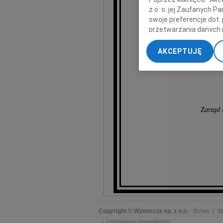
z o. o. jej Zaufanych 
swoje preferencje dot.
przetwarzania danych 
„Ustawienia zaawansow
AKCEPTUJĘ
My, nasi Zaufani Part
dokładnych danych geol
Przechowywanie informa
treści, badnie odbiorcó
Zarząd
Copyright © Wyborcza sp. z o.o.
O nas
St
Ustawienia prywatności