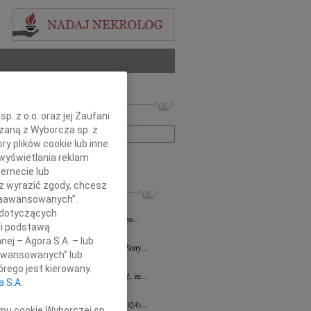
 nekrologów i wspomnień
. z o.o. oraz jej Zaufani
zwisko lub numer ogłoszenia:
ązaną z Wyborcza sp. z
ry plików cookie lub inne
wyświetlania reklam
+ szukanie zaawansowane
ernecie lub
sz wyrazić zgody, chcesz
KROLOGI
 Zaawansowanych”.
d Halka
wiek: 89
21.07.2026
Gdańsk
 dotyczących
lkim żalem i smutkiem żegnamy naszego...
li podstawą
ga Czajka
16.07.2026
Gdańsk
nej – Agora S.A. – lub
Andrzejowi Czajce z powodu śmierci Żony...
aawansowanych” lub
 Borowski
10.07.2026
Gdańsk
rego jest kierowany.
lkim smutkiem przyjęłyśmy wiadomość, że...
a S.A.
 Augustynowicz
03.07.2026
Gdańsk
 Augustynowicz z domu Hinz (1979-2024)...
ypu cookie Wyborczej sp.