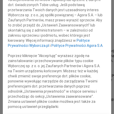
dot. świadczonych Tobie usług. Jeśli podstawą
doktora habilitowanego
przetwarzania Twoich danych jest uzasadniony interes
Wyborcza sp. z o.o., jej spółki powiązanej – Agora S.A. – lub
nauk weterynaryjnych
Zaufanych Partnerów, masz prawo wyrazić sprzeciw. Aby
to zrobić przejdź do „Ustawień Zaawansowanych” lub
skontaktuj się z administratorem – w zależności od
Witolda Scheuringa
zakresu sprzeciwu i podmiotu, wobec którego jest
kierowany. Więcej informacji znajdziesz w
Polityce
Prywatności Wyborcza.pl
i
Polityce Prywatności Agora S.A.
członka Lubuskiej Izby Lekarsko-Weterynaryjnej
wieloletniego przewodniczącego i wiceprzewodniczą
Poprzez kliknięcie "Akceptuję" wyrażasz zgodę na
Polskiego Towarzystwa Nauk weterynaryjnych,
zainstalowanie i przechowywanie plików typu cookie
autora licznych publikacji weterynaryjnych,
Wyborczej sp. z o. o. jej Zaufanych Partnerów i Agora S.A.
specjalistę z zakresu chorób nutrii.
na Twoim urządzeniu końcowym. Możesz też w każdej
Odznaczonego wielokrotnie za najwyższe osiągnięcia na p
chwili zmienić swoje preferencje dot. plików cookie,
działalność publiczną, zaangażowanie w życie
ponownie wywołując narzędzie do zarządzania Twoimi
Samorządu Lekarsko - Weterynaryjnego.
preferencjami dot. przetwarzania danych poprzez
Prawego wspaniałego Człowieka i Kolegę,
odnośnik „Ustawienia prywatności” w stopce serwisu i
wzorzec przyzwoitości i koleżeńskości,
przechodząc do sekcji „Ustawienia zaawansowane”.
który przez pół wieku szedł z nami wspólną drog
Zmiana ustawień plików cookie możliwa jest także za
pomocą ustawień przeglądarki.