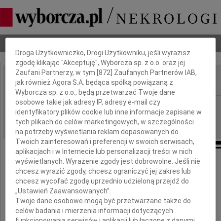
Dbamy o Twoją prywatność
Nekrologi
Odeszli
Poradnik pogrzebowy
Droga Użytkowniczko, Drogi Użytkowniku, jeśli wyrazisz
zgodę klikając "Akceptuję", Wyborcza sp. z o.o. oraz jej
Zaufani Partnerzy, w tym [
872
] Zaufanych Partnerów IAB,
jak również Agora S.A. będąca spółką powiązaną z
IMIĘ I NAZWISKO:
Wyborcza sp. z o.o., będą przetwarzać Twoje dane
osobowe takie jak adresy IP, adresy e-mail czy
Zielona Góra
REGION:
identyfikatory plików cookie lub inne informacje zapisane w
08.01.2018
DATA EMISJI:
tych plikach do celów marketingowych, w szczególności
na potrzeby wyświetlania reklam dopasowanych do
Twoich zainteresowań i preferencji w swoich serwisach,
aplikacjach i w Internecie lub personalizacji treści w nich
wyświetlanych. Wyrażenie zgody jest dobrowolne. Jeśli nie
Z głębokim smutkiem i żalem przyjęliśmy
chcesz wyrazić zgody, chcesz ograniczyć jej zakres lub
wiadomość o śmierci
chcesz wycofać zgodę uprzednio udzieloną przejdź do
„Ustawień Zaawansowanych”.
Twoje dane osobowe mogą być przetwarzane także do
celów badania i mierzenia informacji dotyczących
funkcjonowania serwisów i aplikacji lub łączone z danymi