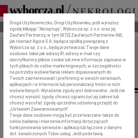
Dbamy o Twoją prywatność
Droga Użytkowniczko, Drogi Użytkowniku, jeśli wyrazisz
Nekrologi
Odeszli
Poradnik pogrzebowy
zgodę klikając "Akceptuję", Wyborcza sp. z o.o. oraz jej
Zaufani Partnerzy, w tym [
872
] Zaufanych Partnerów IAB,
jak również Agora S.A. będąca spółką powiązaną z
Wyborcza sp. z o.o., będą przetwarzać Twoje dane
osobowe takie jak adresy IP, adresy e-mail czy
IMIĘ I NAZWISKO:
identyfikatory plików cookie lub inne informacje zapisane w
Warszawa
tych plikach do celów marketingowych, w szczególności
REGION:
na potrzeby wyświetlania reklam dopasowanych do
14.05.2010
DATA EMISJI:
Twoich zainteresowań i preferencji w swoich serwisach,
aplikacjach i w Internecie lub personalizacji treści w nich
wyświetlanych. Wyrażenie zgody jest dobrowolne. Jeśli nie
chcesz wyrazić zgody, chcesz ograniczyć jej zakres lub
chcesz wycofać zgodę uprzednio udzieloną przejdź do
Krysiu
„Ustawień Zaawansowanych”.
Twoje dane osobowe mogą być przetwarzane także do
celów badania i mierzenia informacji dotyczących
funkcjonowania serwisów i aplikacji lub łączone z danymi
dot. świadczonych Tobie usług. Jeśli podstawą
Jesteśmy z Tobą