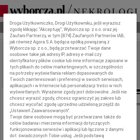
Dbamy o Twoją prywatność
Droga Użytkowniczko, Drogi Użytkowniku, jeśli wyrazisz
Nekrologi
Odeszli
Poradnik pogrzebowy
zgodę klikając "Akceptuję", Wyborcza sp. z o.o. oraz jej
Zaufani Partnerzy, w tym [
874
] Zaufanych Partnerów IAB,
jak również Agora S.A. będąca spółką powiązaną z
Wyborcza sp. z o.o., będą przetwarzać Twoje dane
osobowe takie jak adresy IP, adresy e-mail czy
IMIĘ I NAZWISKO:
identyfikatory plików cookie lub inne informacje zapisane w
Częstochowa
tych plikach do celów marketingowych, w szczególności
REGION:
na potrzeby wyświetlania reklam dopasowanych do
03.01.2018
DATA EMISJI:
Twoich zainteresowań i preferencji w swoich serwisach,
aplikacjach i w Internecie lub personalizacji treści w nich
wyświetlanych. Wyrażenie zgody jest dobrowolne. Jeśli nie
chcesz wyrazić zgody, chcesz ograniczyć jej zakres lub
Z wielkim żalem przyjęliśmy wiadomość o śmier
chcesz wycofać zgodę uprzednio udzieloną przejdź do
„Ustawień Zaawansowanych”.
Twoje dane osobowe mogą być przetwarzane także do
celów badania i mierzenia informacji dotyczących
funkcjonowania serwisów i aplikacji lub łączone z danymi
dot. świadczonych Tobie usług. Jeśli podstawą