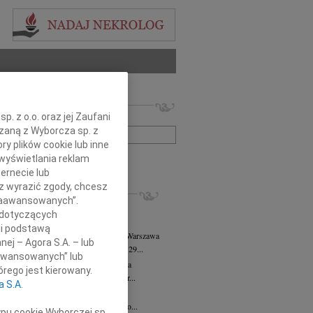
 nekrologów i wspomnień
. z o.o. oraz jej Zaufani
zwisko lub numer ogłoszenia:
ązaną z Wyborcza sp. z
ry plików cookie lub inne
wyświetlania reklam
+ szukanie zaawansowane
ernecie lub
sz wyrazić zgody, chcesz
KROLOGI
 Zaawansowanych”.
8.2026
Warszawa
 dotyczących
j kochanej i dzielnej Marylce Butruk...
li podstawą
 Tadeusz Duniec
wiek: 79
07.08.2026
Warszawa
nej – Agora S.A. – lub
lkim żalem przyjęliśmy wiadomość, że 29...
aawansowanych” lub
rzata Kościelska
07.08.2026
Warszawa
rego jest kierowany.
u 3 sierpnia 2026 roku zmarła Profesor...
a S.A.
iusz Butruk
05.08.2026
Warszawa
omnym żalem przyjęliśmy wiadomość o...
ypu cookie Wyborczej sp.