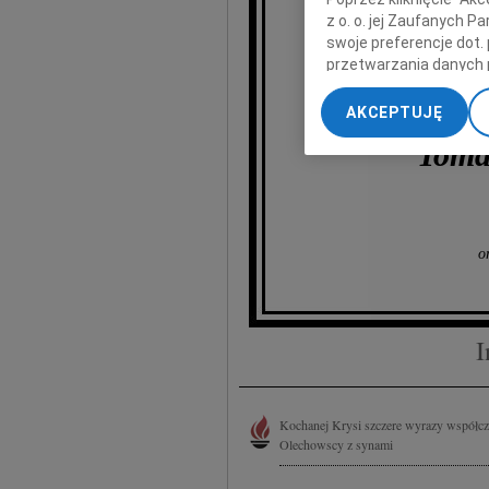
z o. o. jej Zaufanych 
p
swoje preferencje dot.
przetwarzania danych 
„Ustawienia zaawansow
AKCEPTUJĘ
My, nasi Zaufani Part
Toma
dokładnych danych geol
Przechowywanie informa
treści, badnie odbiorcó
o
I
Kochanej Krysi szczere wyrazy współczu
Olechowscy z synami