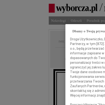
Nekrologi
Odeszli
Poradnik p
Dbamy o Twoją prywa
Tomasz
Droga Użytkowniczko, Dr
IMIĘ I NAZWISKO:
Partnerzy, w tym [
872
]
o.o., będą przetwarzać 
Warszawa
REGION:
informacje zapisane w
dopasowanych do Twoich
14.05.2010
DATA EMISJI:
personalizacji treści 
ograniczyć jej zakres
Twoje dane osobowe mo
funkcjonowania serwisó
przetwarzania Twoich da
Zaufanych Partnerów, 
skontaktuj się z admin
Więcej informacji znaj
Poprzez kliknięcie "Ak
ca