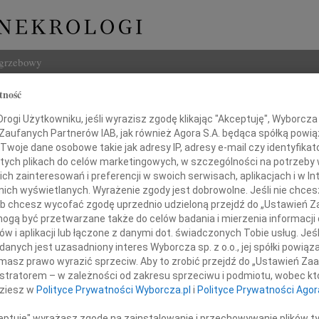
ogrzebowy
tność
Szukaj
 Fedorowicz
ogi Użytkowniku, jeśli wyrazisz zgodę klikając "Akceptuję", Wyborcza sp
Imię i na
 Zaufanych Partnerów IAB, jak również Agora S.A. będąca spółką powi
Twoje dane osobowe takie jak adresy IP, adresy e-mail czy identyfikato
 tych plikach do celów marketingowych, w szczególności na potrzeby 
 zainteresowań i preferencji w swoich serwisach, aplikacjach i w Int
w nich wyświetlanych. Wyrażenie zgody jest dobrowolne. Jeśli nie chce
INNE NE
 lub chcesz wycofać zgodę uprzednio udzieloną przejdź do „Ustawień
07.0
gą być przetwarzane także do celów badania i mierzenia informacji
Nasze
w i aplikacji lub łączone z danymi dot. świadczonych Tobie usług. Jeś
Jacek
nych jest uzasadniony interes Wyborcza sp. z o.o., jej spółki powiąza
Z wie
Droga
masz prawo wyrazić sprzeciw. Aby to zrobić przejdź do „Ustawień Z
Małgo
istratorem – w zależności od zakresu sprzeciwu i podmiotu, wobec któ
Krysiu
W dni
dziesz w
Polityce Prywatności Wyborcza.pl
i
Polityce Prywatności Agor
Eugen
Z ogr
ceptuję" wyrażasz zgodę na zainstalowanie i przechowywanie plików t
łym sercem jesteśmy z Tobą