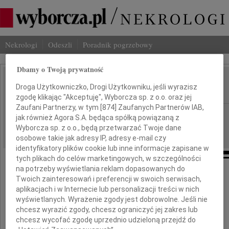
Nekrologi
Odeszli
Poradnik pogrzebowy
Dbamy o Twoją prywatność
Maciej Kozłowski
Droga Użytkowniczko, Drogi Użytkowniku, jeśli wyrazisz
IMIĘ I NAZWISKO:
zgodę klikając "Akceptuję", Wyborcza sp. z o.o. oraz jej
Zaufani Partnerzy, w tym [
874
] Zaufanych Partnerów IAB,
Warszawa
REGION:
jak również Agora S.A. będąca spółką powiązaną z
14.05.2010
Wyborcza sp. z o.o., będą przetwarzać Twoje dane
DATA EMISJI:
osobowe takie jak adresy IP, adresy e-mail czy
identyfikatory plików cookie lub inne informacje zapisane w
tych plikach do celów marketingowych, w szczególności
na potrzeby wyświetlania reklam dopasowanych do
Twoich zainteresowań i preferencji w swoich serwisach,
Z głębokim żalem żegnamy
aplikacjach i w Internecie lub personalizacji treści w nich
wyświetlanych. Wyrażenie zgody jest dobrowolne. Jeśli nie
naszego Przyjaciela, świetnego aktora
chcesz wyrazić zgody, chcesz ograniczyć jej zakres lub
chcesz wycofać zgodę uprzednio udzieloną przejdź do