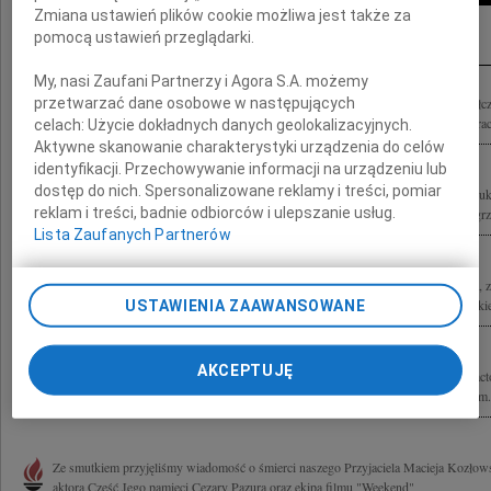
Zmiana ustawień plików cookie możliwa jest także za
Inne kondolencje
pomocą ustawień przeglądarki.
My, nasi Zaufani Partnerzy i Agora S.A. możemy
przetwarzać dane osobowe w następujących
Rodzinie, Przyjaciołom i całemu środowisku aktorskiemu serdeczne wyrazy współcz
Aktora, naszego Kolegi Macieja Kozłowskiego przekazują Zarząd, członkowie i prac
celach:
Użycie dokładnych danych geolokalizacyjnych.
Aktywne skanowanie charakterystyki urządzenia do celów
identyfikacji. Przechowywanie informacji na urządzeniu lub
dostęp do nich. Spersonalizowane reklamy i treści, pomiar
Z głębokim żalem zawiadamiamy, że 11 maja 2010 roku zmarł Maciek Kozłowski uko
reklam i treści, badnie odbiorców i ulepszanie usług.
Uroczystości żałobne odbędą się 18 maja 2010 roku o godzinie 13.30 w domu pogr
Lista Zaufanych Partnerów
Z wielkim żalem i smutkiem przyjęliśmy wiadomość o śmierci naszego Przyjaciela, z
wykładowcy Macieja Kozłowskiego Rodzinie składamy wyrazy szczerego i głębokie
USTAWIENIA ZAAWANSOWANE
AKCEPTUJĘ
Enterado de la triste noticia quisiera despedir a mi amigo Maciek Kozłowski gran ac
Para todos los Familiares mi sentido abrazo de condolencias Raul Lozano Z wielkim.
Ze smutkiem przyjęliśmy wiadomość o śmierci naszego Przyjaciela Macieja Kozło
aktora Cześć Jego pamięci Cezary Pazura oraz ekipa filmu "Weekend"