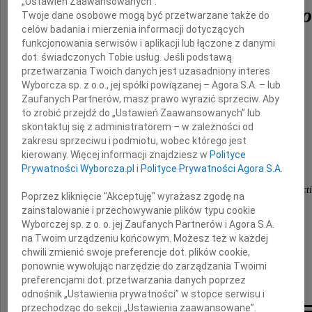
„Ustawień Zaawansowanych”.
Macieja Kozłowskiego
Twoje dane osobowe mogą być przetwarzane także do
celów badania i mierzenia informacji dotyczących
funkcjonowania serwisów i aplikacji lub łączone z danymi
dot. świadczonych Tobie usług. Jeśli podstawą
Rodzinie i Najbliższym
przetwarzania Twoich danych jest uzasadniony interes
Wyborcza sp. z o.o., jej spółki powiązanej – Agora S.A. – lub
Zaufanych Partnerów, masz prawo wyrazić sprzeciw. Aby
to zrobić przejdź do „Ustawień Zaawansowanych” lub
składamy najszczersze wyrazy współczucia
skontaktuj się z administratorem – w zależności od
zakresu sprzeciwu i podmiotu, wobec którego jest
kierowany. Więcej informacji znajdziesz w
Polityce
Prywatności Wyborcza.pl
i
Polityce Prywatności Agora S.A.
Jerzy Hoffman , Jerzy Michaluk
oraz koledzy z "Zodiak Jerzy Hoffman Film Product
Poprzez kliknięcie "Akceptuję" wyrażasz zgodę na
zainstalowanie i przechowywanie plików typu cookie
Wyborczej sp. z o. o. jej Zaufanych Partnerów i Agora S.A.
na Twoim urządzeniu końcowym. Możesz też w każdej
chwili zmienić swoje preferencje dot. plików cookie,
ponownie wywołując narzędzie do zarządzania Twoimi
preferencjami dot. przetwarzania danych poprzez
odnośnik „Ustawienia prywatności” w stopce serwisu i
przechodząc do sekcji „Ustawienia zaawansowane”.