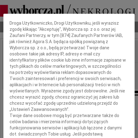
Dbamy o Twoją prywatność
Droga Użytkowniczko, Drogi Użytkowniku, jeśli wyrazisz
Nekrologi
Odeszli
Poradnik pogrzebowy
zgodę klikając "Akceptuję", Wyborcza sp. z o.o. oraz jej
Zaufani Partnerzy, w tym [
874
] Zaufanych Partnerów IAB,
jak również Agora S.A. będąca spółką powiązaną z
Wyborcza sp. z o.o., będą przetwarzać Twoje dane
Bogusław Sikorski
osobowe takie jak adresy IP, adresy e-mail czy
IMIĘ I NAZWISKO:
identyfikatory plików cookie lub inne informacje zapisane w
tych plikach do celów marketingowych, w szczególności
Opole
REGION:
na potrzeby wyświetlania reklam dopasowanych do
29.12.2017
DATA EMISJI:
Twoich zainteresowań i preferencji w swoich serwisach,
aplikacjach i w Internecie lub personalizacji treści w nich
wyświetlanych. Wyrażenie zgody jest dobrowolne. Jeśli nie
chcesz wyrazić zgody, chcesz ograniczyć jej zakres lub
chcesz wycofać zgodę uprzednio udzieloną przejdź do
Z głębokim żalem powiadamiamy o śmierci
„Ustawień Zaawansowanych”.
Twoje dane osobowe mogą być przetwarzane także do
celów badania i mierzenia informacji dotyczących
funkcjonowania serwisów i aplikacji lub łączone z danymi
dot. świadczonych Tobie usług. Jeśli podstawą