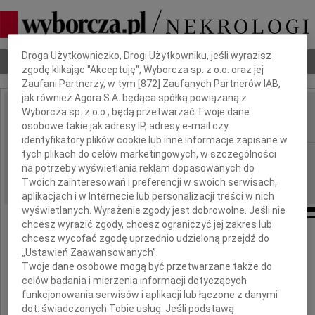
Dbamy o Twoją prywatność
Droga Użytkowniczko, Drogi Użytkowniku, jeśli wyrazisz
Nekrologi
Odeszli
Poradnik pogrzebowy
zgodę klikając "Akceptuję", Wyborcza sp. z o.o. oraz jej
Zaufani Partnerzy, w tym [
872
] Zaufanych Partnerów IAB,
jak również Agora S.A. będąca spółką powiązaną z
Wyborcza sp. z o.o., będą przetwarzać Twoje dane
Henryk Gaik
IMIĘ I NAZWISKO:
osobowe takie jak adresy IP, adresy e-mail czy
identyfikatory plików cookie lub inne informacje zapisane w
tych plikach do celów marketingowych, w szczególności
Warszawa
REGION:
na potrzeby wyświetlania reklam dopasowanych do
14.05.2010
DATA EMISJI:
Twoich zainteresowań i preferencji w swoich serwisach,
aplikacjach i w Internecie lub personalizacji treści w nich
wyświetlanych. Wyrażenie zgody jest dobrowolne. Jeśli nie
chcesz wyrazić zgody, chcesz ograniczyć jej zakres lub
chcesz wycofać zgodę uprzednio udzieloną przejdź do
Alinie Gaik
„Ustawień Zaawansowanych”.
Twoje dane osobowe mogą być przetwarzane także do
oraz
celów badania i mierzenia informacji dotyczących
Urszuli i Romanowi
funkcjonowania serwisów i aplikacji lub łączone z danymi
dot. świadczonych Tobie usług. Jeśli podstawą