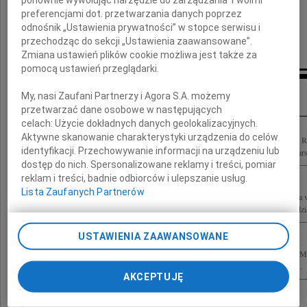
preferencjami dot. przetwarzania danych poprzez
Zarząd, Rada Nadzorcza i Pracownicy
odnośnik „Ustawienia prywatności” w stopce serwisu i
przechodząc do sekcji „Ustawienia zaawansowane”.
Katowickiej Spółdzielni Mieszkaniowej
Zmiana ustawień plików cookie możliwa jest także za
pomocą ustawień przeglądarki.
Inne kondolencje
My, nasi Zaufani Partnerzy i Agora S.A. możemy
przetwarzać dane osobowe w następujących
celach:
Użycie dokładnych danych geolokalizacyjnych.
Aktywne skanowanie charakterystyki urządzenia do celów
Z głębokim żalem i smutkiem żegnamy zmarłego Przyjaciela Stanisława Kukurykę 
identyfikacji. Przechowywanie informacji na urządzeniu lub
współczucia rodzina Wasielewskich oraz pracownicy BUD-INVEST Sp. z o.o. War
dostęp do nich. Spersonalizowane reklamy i treści, pomiar
reklam i treści, badnie odbiorców i ulepszanie usług.
Lista Zaufanych Partnerów
Z głębokim żalem zawiadamiamy, że 11 maja 2010 roku zmarł Stanisław Kukuryka wi
Związku Inżynierów i Techników Budownictwa, nasz wielki Przyjaciel. Wybitny dział
USTAWIENIA ZAAWANSOWANE
Z ogromnym żalem przyjęliśmy wiadomość o śmierci naszego Przyjaciela, byłego 
Stanisława Kukuryki Odszedł od nas Człowiek prawy i wielkiej dobroci, którego...
AKCEPTUJĘ