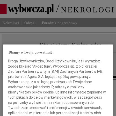
Nekrologi
Odeszli
Poradnik pogrzebowy
Stanisław Kukuryka
IMIĘ I NAZWISKO:
Dbamy o Twoją prywatność
cała Polska
REGION:
Droga Użytkowniczko, Drogi Użytkowniku, jeśli wyrazisz
14.05.2010
DATA EMISJI:
zgodę klikając "Akceptuję", Wyborcza sp. z o.o. oraz jej
Zaufani Partnerzy, w tym [
874
] Zaufanych Partnerów IAB,
jak również Agora S.A. będąca spółką powiązaną z
Wyborcza sp. z o.o., będą przetwarzać Twoje dane
osobowe takie jak adresy IP, adresy e-mail czy
Z głębokim żalem i smutkiem
identyfikatory plików cookie lub inne informacje zapisane w
przyjęliśmy wiadomość o śmierci
tych plikach do celów marketingowych, w szczególności
na potrzeby wyświetlania reklam dopasowanych do
Pana
Twoich zainteresowań i preferencji w swoich serwisach,
aplikacjach i w Internecie lub personalizacji treści w nich