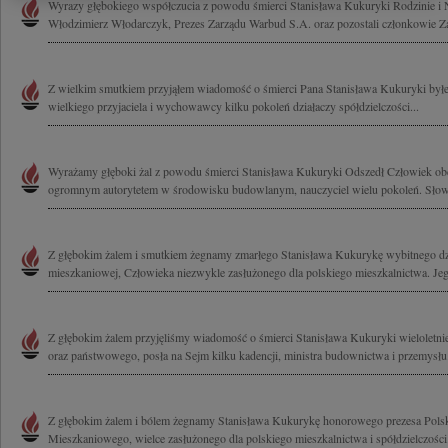
Wyrazy głębokiego współczucia z powodu śmierci Stanisława Kukuryki Rodzinie i N
Włodzimierz Włodarczyk, Prezes Zarządu Warbud S.A. oraz pozostali członkowie Za
Z wielkim smutkiem przyjąłem wiadomość o śmierci Pana Stanisława Kukuryki był
wielkiego przyjaciela i wychowawcy kilku pokoleń działaczy spółdzielczości...
Wyrażamy głęboki żal z powodu śmierci Stanisława Kukuryki Odszedł Człowiek ob
ogromnym autorytetem w środowisku budowlanym, nauczyciel wielu pokoleń. Słowa
Z głębokim żalem i smutkiem żegnamy zmarłego Stanisława Kukurykę wybitnego dzi
mieszkaniowej, Człowieka niezwykle zasłużonego dla polskiego mieszkalnictwa. Jeg
Z głębokim żalem przyjęliśmy wiadomość o śmierci Stanisława Kukuryki wieloletnie
oraz państwowego, posła na Sejm kilku kadencji, ministra budownictwa i przemysłu.
Z głębokim żalem i bólem żegnamy Stanisława Kukurykę honorowego prezesa Pols
Mieszkaniowego, wielce zasłużonego dla polskiego mieszkalnictwa i spółdzielczości.