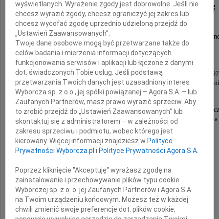
wyświetlanych. Wyrażenie zgody jest dobrowolne. Jeśli nie
Stanisława Kukuryki
chcesz wyrazić zgody, chcesz ograniczyć jej zakres lub
chcesz wycofać zgodę uprzednio udzieloną przejdź do
„Ustawień Zaawansowanych”.
zasłużonego polskiego polityka i działacza społeczn
Twoje dane osobowe mogą być przetwarzane także do
posła na Sejm PRL w latach 1976-1985,
celów badania i mierzenia informacji dotyczących
ministra budownictwa w latach 1982-1985,
funkcjonowania serwisów i aplikacji lub łączone z danymi
prezesa Zarządu Centralnego Związku
dot. świadczonych Tobie usług. Jeśli podstawą
Spółdzielni Budownictwa Mieszkaniowego w latach 197
przetwarzania Twoich danych jest uzasadniony interes
honorowego Prezesa Polskiego Towarzystwa Mieszkan
Wyborcza sp. z o.o., jej spółki powiązanej – Agora S.A. – lub
W Zmarłym tracimy niestrudzonego
Zaufanych Partnerów, masz prawo wyrazić sprzeciw. Aby
i aktywnego do ostatnich chwil życia działacza społec
to zrobić przejdź do „Ustawień Zaawansowanych” lub
wybitnego fachowca w dziedzinie budownictwa
skontaktuj się z administratorem – w zależności od
i gospodarki mieszkaniowej,
zakresu sprzeciwu i podmiotu, wobec którego jest
mądrego i ofiarnego Człowieka.
kierowany. Więcej informacji znajdziesz w
Polityce
Prywatności Wyborcza.pl
i
Polityce Prywatności Agora S.A.
Pozostanie na zawsze w naszej pamięci
Poprzez kliknięcie "Akceptuję" wyrażasz zgodę na
Rodzinie i Bliskim Zmarłego
zainstalowanie i przechowywanie plików typu cookie
Wyborczej sp. z o. o. jej Zaufanych Partnerów i Agora S.A.
na Twoim urządzeniu końcowym. Możesz też w każdej
składamy
chwili zmienić swoje preferencje dot. plików cookie,
wyrazy szczerego współczucia
ponownie wywołując narzędzie do zarządzania Twoimi