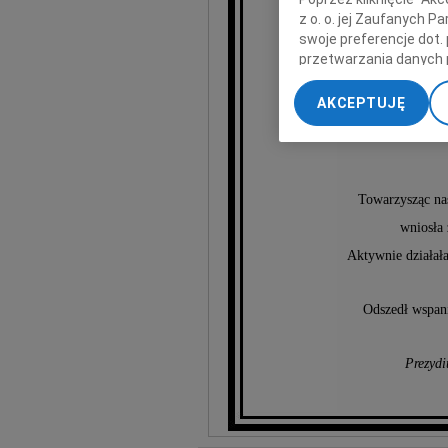
z o. o. jej Zaufanych 
swoje preferencje dot.
Kata
przetwarzania danych 
„Ustawienia zaawansow
AKCEPTUJĘ
wspó
My, nasi Zaufani Part
dokładnych danych geol
Przechowywanie informa
treści, badnie odbiorcó
Towarzysząc nasz
wniosła
Aktywnie działała
Odszedł wspani
Prezydi