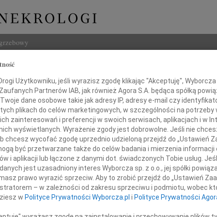
ogrzebowy
tność
Szukaj
yna Rybczyńska
ogi Użytkowniku, jeśli wyrazisz zgodę klikając "Akceptuję", Wyborcza sp
Imię i na
 Zaufanych Partnerów IAB, jak również Agora S.A. będąca spółką powi
Twoje dane osobowe takie jak adresy IP, adresy e-mail czy identyfikato
 tych plikach do celów marketingowych, w szczególności na potrzeby 
 zainteresowań i preferencji w swoich serwisach, aplikacjach i w Int
w nich wyświetlanych. Wyrażenie zgody jest dobrowolne. Jeśli nie chce
INNE NE
 lub chcesz wycofać zgodę uprzednio udzieloną przejdź do „Ustawień
Andrz
gą być przetwarzane także do celów badania i mierzenia informacji
W dniu
w i aplikacji lub łączone z danymi dot. świadczonych Tobie usług. Jeś
Andrz
nych jest uzasadniony interes Wyborcza sp. z o.o., jej spółki powiąza
W dni
gromnym smutkiem żegnamy
masz prawo wyrazić sprzeciw. Aby to zrobić przejdź do „Ustawień Z
Anna 
istratorem – w zależności od zakresu sprzeciwu i podmiotu, wobec któ
W dni
dziesz w
Polityce Prywatności Wyborcza.pl
i
Polityce Prywatności Agor
Joann
Z głę
ceptuję" wyrażasz zgodę na zainstalowanie i przechowywanie plików t