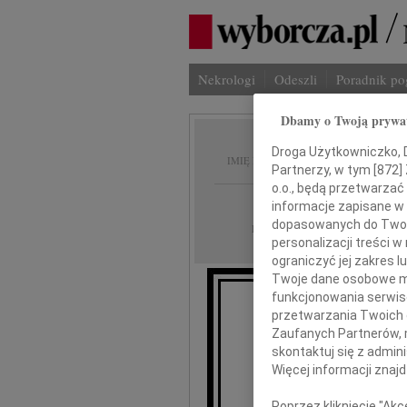
Nekrologi
Odeszli
Poradnik p
Dbamy o Twoją prywa
Katarz
Droga Użytkowniczko, Dr
IMIĘ I NAZWISKO:
Partnerzy, w tym [
872
]
o.o., będą przetwarzać 
Lublin
REGION:
informacje zapisane w
dopasowanych do Twoich
28.12.2017
DATA EMISJI:
personalizacji treści 
ograniczyć jej zakres
Twoje dane osobowe mo
funkcjonowania serwisó
przetwarzania Twoich da
Z o
Zaufanych Partnerów, 
skontaktuj się z admin
Więcej informacji znaj
Poprzez kliknięcie "Ak