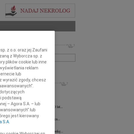
 nekrologów i wspomnień
. z o.o. oraz jej Zaufani
zwisko lub numer ogłoszenia:
ązaną z Wyborcza sp. z
ry plików cookie lub inne
wyświetlania reklam
+ szukanie zaawansowane
ernecie lub
sz wyrazić zgody, chcesz
KROLOGI
 Zaawansowanych”.
ej Szostek
27.07.2026
Lublin
 dotyczących
 21 lipca 2026 r. zmarł Śp. ks. prof....
li podstawą
ej Szostek
27.07.2026
Lublin
nej – Agora S.A. – lub
u 21 lipca 2026 roku zmarł w wieku 80 lat...
aawansowanych” lub
Elżbieta Wstawska
19.06.2026
Lublin
rego jest kierowany.
u 24 czerwca 2026 roku mija 1. rocznica...
a S.A.
a Magdalena Milart
14.04.2026
Lublin
bokim smutkiem żegnamy naszą Koleżankę...
ypu cookie Wyborczej sp.